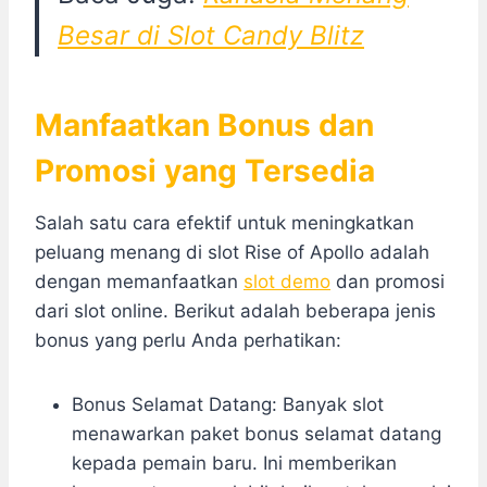
Besar di Slot Candy Blitz
Manfaatkan Bonus dan
Promosi yang Tersedia
Salah satu cara efektif untuk meningkatkan
peluang menang di slot Rise of Apollo adalah
dengan memanfaatkan
slot demo
dan promosi
dari slot online. Berikut adalah beberapa jenis
bonus yang perlu Anda perhatikan:
Bonus Selamat Datang: Banyak slot
menawarkan paket bonus selamat datang
kepada pemain baru. Ini memberikan