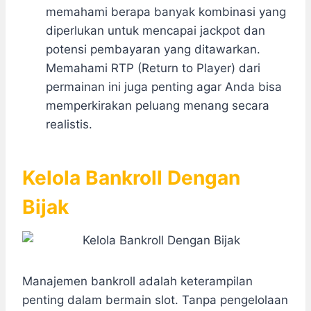
memahami berapa banyak kombinasi yang
diperlukan untuk mencapai jackpot dan
potensi pembayaran yang ditawarkan.
Memahami RTP (Return to Player) dari
permainan ini juga penting agar Anda bisa
memperkirakan peluang menang secara
realistis.
Kelola Bankroll Dengan
Bijak
Manajemen bankroll adalah keterampilan
penting dalam bermain slot. Tanpa pengelolaan