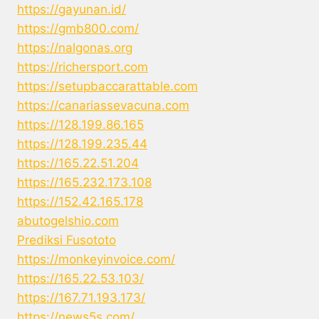
https://gayunan.id/
https://gmb800.com/
https://nalgonas.org
https://richersport.com
https://setupbaccarattable.com
https://canariassevacuna.com
https://128.199.86.165
https://128.199.235.44
https://165.22.51.204
https://165.232.173.108
https://152.42.165.178
abutogelshio.com
Prediksi Fusototo
https://monkeyinvoice.com/
https://165.22.53.103/
https://167.71.193.173/
https://news5s.com/