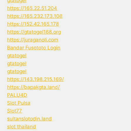
gtatogel
https://165.22.51.204
https://165.232.173.108
https://152.42.165.178
https://gtatogel168.org
https://juraganoli.com
Bandar Fusototo Login
gtatogel
gtatogel
gtatogel
https://143.198.215.169/
https://bapakgta.land/
PALU4D
Slot Pulsa
Slot77
sultanslotodin.land
slot thailand