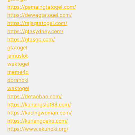
https://pemaingtatogel.com/
https://dewagtatogel.com/
https://rajagtatogel.com/
https://gtasydney.com/
https://gtasgp.com/
gtatogel
jamuslot
waktogel
meme4d
dorahoki
waktogel
https://detaobao.com/
https://kunangslot88.com/
https://kucingwoman.com/
https://kunangpeko.com/
https://www.akuhoki.org/