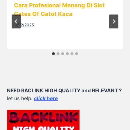
Cara Profesional Menang Di Slot
Gates Of Gatot Kaca
11/12/2025
NEED BACLINK HIGH QUALITY and RELEVANT ?
let us help.
click here