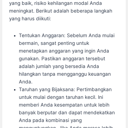
yang baik, risiko kehilangan modal Anda
meningkat. Berikut adalah beberapa langkah
yang harus diikuti:
Tentukan Anggaran: Sebelum Anda mulai
bermain, sangat penting untuk
menetapkan anggaran yang ingin Anda
gunakan. Pastikan anggaran tersebut
adalah jumlah yang bersedia Anda
hilangkan tanpa mengganggu keuangan
Anda.
Taruhan yang Bijaksana: Pertimbangkan
untuk mulai dengan taruhan kecil. Ini
memberi Anda kesempatan untuk lebih
banyak berputar dan dapat mendekatkan
Anda pada kombinasi yang