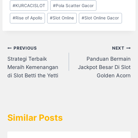
Post
#
KURCACISLOT
#
Pola Scatter Gacor
Tags:
#
Rise of Apollo
#
Slot Online
#
Slot Online Gacor
Post
PREVIOUS
NEXT
Strategi Terbaik
Panduan Bermain
navigation
Meraih Kemenangan
Jackpot Besar Di Slot
di Slot Betti the Yetti
Golden Acorn
Similar Posts