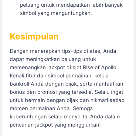
peluang untuk mendapatkan lebih banyak
simbol yang menguntungkan.
Kesimpulan
​Dengan menerapkan tips-tips di atas, Anda
dapat meningkatkan peluang untuk
memenangkan jackpot di slot Rise of Apollo.​
Kenali fitur dan simbol permainan, kelola
bankroll Anda dengan bijak, serta manfaatkan
bonus dan promosi yang tersedia. Selalu ingat
untuk bermain dengan bijak dan nikmati setiap
momen permainan Anda. Semoga
keberuntungan selalu menyertai Anda dalam
pencarian jackpot yang menggiurkan!