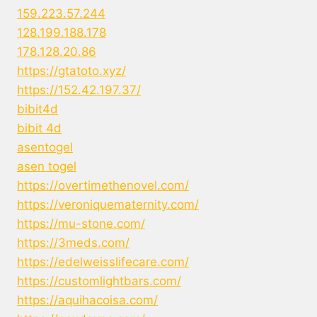
159.223.57.244
128.199.188.178
178.128.20.86
https://gtatoto.xyz/
https://152.42.197.37/
bibit4d
bibit 4d
asentogel
asen togel
https://overtimethenovel.com/
https://veroniquematernity.com/
https://mu-stone.com/
https://3meds.com/
https://edelweisslifecare.com/
https://customlightbars.com/
https://aquihacoisa.com/