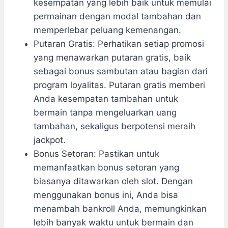
kesempatan yang lebih baik untuk memulai
permainan dengan modal tambahan dan
memperlebar peluang kemenangan.
Putaran Gratis: Perhatikan setiap promosi
yang menawarkan putaran gratis, baik
sebagai bonus sambutan atau bagian dari
program loyalitas. Putaran gratis memberi
Anda kesempatan tambahan untuk
bermain tanpa mengeluarkan uang
tambahan, sekaligus berpotensi meraih
jackpot.
Bonus Setoran: Pastikan untuk
memanfaatkan bonus setoran yang
biasanya ditawarkan oleh slot. Dengan
menggunakan bonus ini, Anda bisa
menambah bankroll Anda, memungkinkan
lebih banyak waktu untuk bermain dan