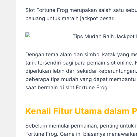
h
a
e
e
k
i
a
c
s
l
y
n
Slot Fortune Frog merupakan salah satu seb
t
e
s
e
p
e
peluang untuk meraih jackpot besar.
s
b
e
g
e
A
o
n
r
p
o
g
a
p
k
e
m
r
Dengan tema alam dan simbol katak yang m
tarik tersendiri bagi para pemain slot onlin
diperlukan lebih dari sekadar keberuntungan
beberapa tips mudah yang dapat membantu 
saat bermain di slot Fortune Frog.
Kenali Fitur Utama dalam 
Sebelum memulai permainan, penting untuk m
Fortune Frog. Game ini biasanya menawarkan s