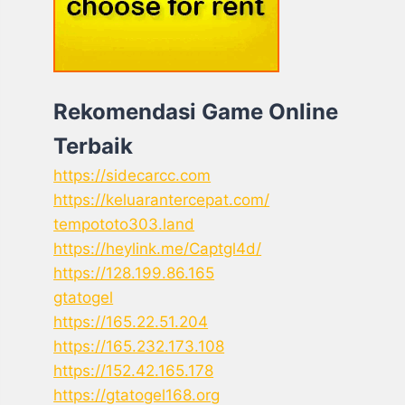
Rekomendasi Game Online
Terbaik
https://sidecarcc.com
https://keluarantercepat.com/
tempototo303.land
https://heylink.me/Captgl4d/
https://128.199.86.165
gtatogel
https://165.22.51.204
https://165.232.173.108
https://152.42.165.178
https://gtatogel168.org