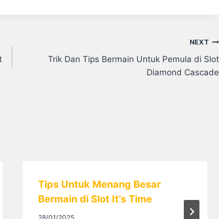
NEXT
t
Trik Dan Tips Bermain Untuk Pemula di Slot
Diamond Cascade
Tips Untuk Menang Besar
Bermain di Slot It’s Time
28/01/2025