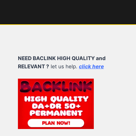
NEED BACLINK HIGH QUALITY and
RELEVANT ?
let us help.
click here