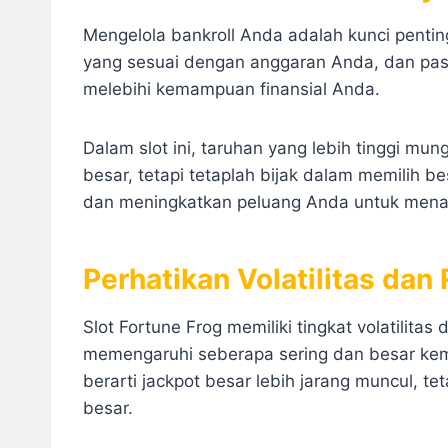
Mengelola bankroll Anda adalah kunci pentin
yang sesuai dengan anggaran Anda, dan pas
melebihi kemampuan finansial Anda.
Dalam slot ini, taruhan yang lebih tinggi m
besar, tetapi tetaplah bijak dalam memilih b
dan meningkatkan peluang Anda untuk men
Perhatikan Volatilitas dan
Slot Fortune Frog memiliki tingkat volatilitas
memengaruhi seberapa sering dan besar keme
berarti jackpot besar lebih jarang muncul, 
besar.