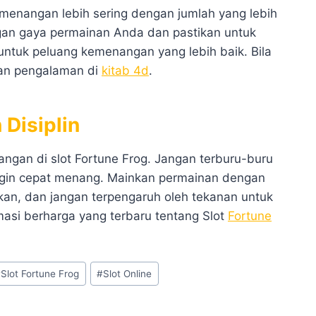
menangan lebih sering dengan jumlah yang lebih
dengan gaya permainan Anda dan pastikan untuk
untuk peluang kemenangan yang lebih baik. Bila
dan pengalaman di
kitab 4d
.
Disiplin
ngan di slot Fortune Frog. Jangan terburu-buru
ngin cepat menang. Mainkan permainan dengan
akan, dan jangan terpengaruh oleh tekanan untuk
masi berharga yang terbaru tentang Slot
Fortune
#
Slot Fortune Frog
#
Slot Online