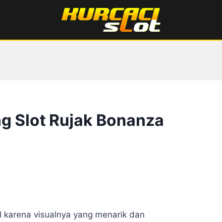
g Slot Rujak Bonanza
l karena visualnya yang menarik dan