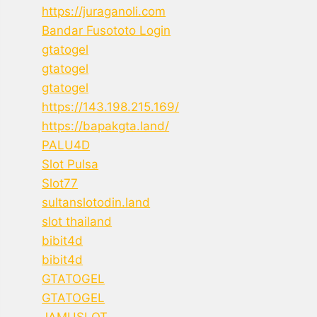
https://juraganoli.com
Bandar Fusototo Login
gtatogel
gtatogel
gtatogel
https://143.198.215.169/
https://bapakgta.land/
PALU4D
Slot Pulsa
Slot77
sultanslotodin.land
slot thailand
bibit4d
bibit4d
GTATOGEL
GTATOGEL