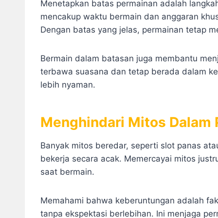
Menetapkan batas permainan adalah langkah 
mencakup waktu bermain dan anggaran khus
Dengan batas yang jelas, permainan tetap m
Bermain dalam batasan juga membantu menja
terbawa suasana dan tetap berada dalam ke
lebih nyaman.
Menghindari Mitos Dalam 
Banyak mitos beredar, seperti slot panas ata
bekerja secara acak. Memercayai mitos jus
saat bermain.
Memahami bahwa keberuntungan adalah fak
tanpa ekspektasi berlebihan. Ini menjaga pe