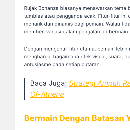
Rujak Bonanza biasanya menawarkan tema bu
tumbles atau pengganda acak. Fitur-fitur in
menarik dan dinamis bagi pemain. Walau tid
memberi variasi dalam pengalaman bermain.
Dengan mengenali fitur utama, pemain lebih
menghargai bagaimana efek visual, suara, 
antusiasme pada setiap putaran.
Baca Juga:
Strategi Ampuh R
Of-Athena
Bermain Dengan Batasan 