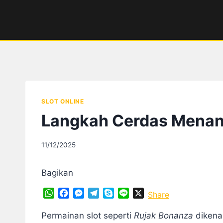
Skip
to
content
SLOT ONLINE
Langkah Cerdas Menan
By
11/12/2025
Fektor
Bagikan
W
F
M
T
S
L
X
Share
h
a
e
e
k
i
a
c
s
l
y
n
Permainan slot seperti
Rujak Bonanza
dikena