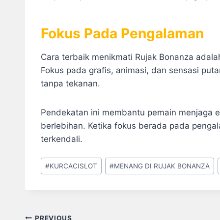
Fokus Pada Pengalaman
Cara terbaik menikmati Rujak Bonanza adala
Fokus pada grafis, animasi, dan sensasi p
tanpa tekanan.
Pendekatan ini membantu pemain menjaga emo
berlebihan. Ketika fokus berada pada pengal
terkendali.
Post
#
KURCACISLOT
#
MENANG DI RUJAK BONANZA
Tags:
PREVIOUS