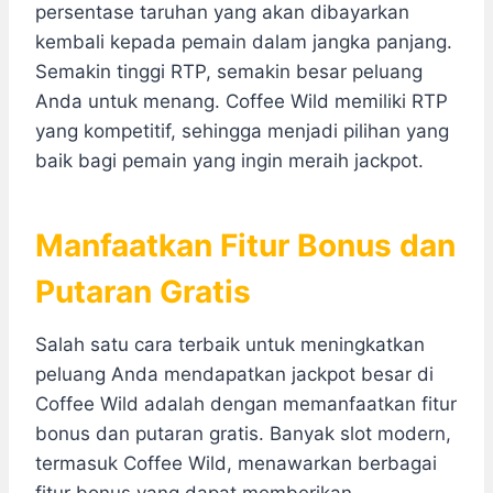
persentase taruhan yang akan dibayarkan
kembali kepada pemain dalam jangka panjang.
Semakin tinggi RTP, semakin besar peluang
Anda untuk menang. Coffee Wild memiliki RTP
yang kompetitif, sehingga menjadi pilihan yang
baik bagi pemain yang ingin meraih jackpot.
Manfaatkan Fitur Bonus dan
Putaran Gratis
Salah satu cara terbaik untuk meningkatkan
peluang Anda mendapatkan jackpot besar di
Coffee Wild adalah dengan memanfaatkan fitur
bonus dan putaran gratis. Banyak slot modern,
termasuk Coffee Wild, menawarkan berbagai