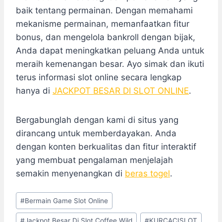
baik tentang permainan. Dengan memahami
mekanisme permainan, memanfaatkan fitur
bonus, dan mengelola bankroll dengan bijak,
Anda dapat meningkatkan peluang Anda untuk
meraih kemenangan besar. Ayo simak dan ikuti
terus informasi slot online secara lengkap
hanya di
JACKPOT BESAR DI SLOT ONLINE
.
Bergabunglah dengan kami di situs yang
dirancang untuk memberdayakan. Anda
dengan konten berkualitas dan fitur interaktif
yang membuat pengalaman menjelajah
semakin menyenangkan di
beras togel
.
Post
#
Bermain Game Slot Online
Tags:
#
Jackpot Besar Di Slot Coffee Wild
#
KURCACISLOT