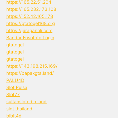
https://165.22.51.204
https://165.232.173.108
https://152.42.165.178
https://gtatogel168.org
https://juraganoli.com
Bandar Fusototo Login
gtatogel
gtatogel
gtatogel
https://143.198.215.169/
https://bapakgta.land/
PALU4D
Slot Pulsa
Slot77
sultanslotodin.land
slot thailand
bibit4d