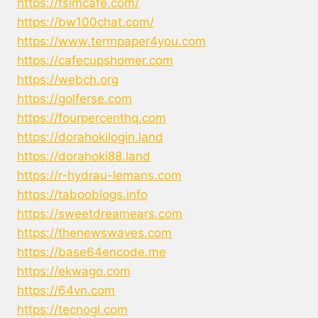
https://fsimcafe.com/
https://bw100chat.com/
https://www.termpaper4you.com
https://cafecupshomer.com
https://webch.org
https://golferse.com
https://fourpercenthq.com
https://dorahokilogin.land
https://dorahoki88.land
https://r-hydrau-lemans.com
https://tabooblogs.info
https://sweetdreamears.com
https://thenewswaves.com
https://base64encode.me
https://ekwago.com
https://64vn.com
https://tecnogl.com