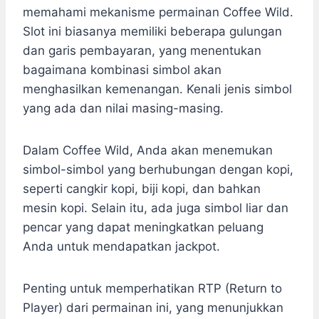
memahami mekanisme permainan Coffee Wild.
Slot ini biasanya memiliki beberapa gulungan
dan garis pembayaran, yang menentukan
bagaimana kombinasi simbol akan
menghasilkan kemenangan. Kenali jenis simbol
yang ada dan nilai masing-masing.
Dalam Coffee Wild, Anda akan menemukan
simbol-simbol yang berhubungan dengan kopi,
seperti cangkir kopi, biji kopi, dan bahkan
mesin kopi. Selain itu, ada juga simbol liar dan
pencar yang dapat meningkatkan peluang
Anda untuk mendapatkan jackpot.
Penting untuk memperhatikan RTP (Return to
Player) dari permainan ini, yang menunjukkan