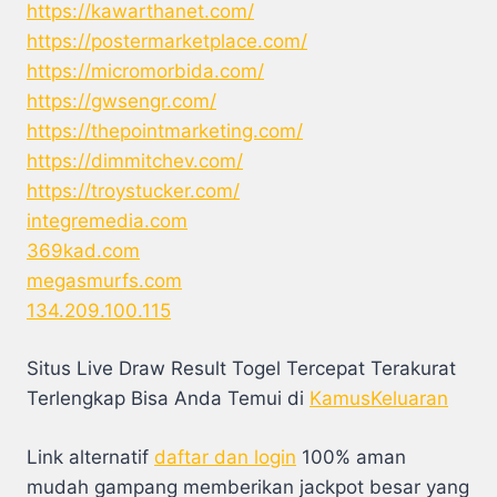
https://kawarthanet.com/
https://postermarketplace.com/
https://micromorbida.com/
https://gwsengr.com/
https://thepointmarketing.com/
https://dimmitchev.com/
https://troystucker.com/
integremedia.com
369kad.com
megasmurfs.com
134.209.100.115
Situs Live Draw Result Togel Tercepat Terakurat
Terlengkap Bisa Anda Temui di
KamusKeluaran
Link alternatif
daftar dan login
100% aman
mudah gampang memberikan jackpot besar yang