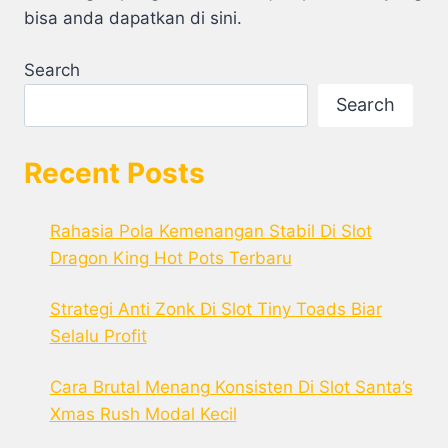
bisa anda dapatkan di sini.
Search
Search
Recent Posts
Rahasia Pola Kemenangan Stabil Di Slot
Dragon King Hot Pots Terbaru
Strategi Anti Zonk Di Slot Tiny Toads Biar
Selalu Profit
Cara Brutal Menang Konsisten Di Slot Santa’s
Xmas Rush Modal Kecil