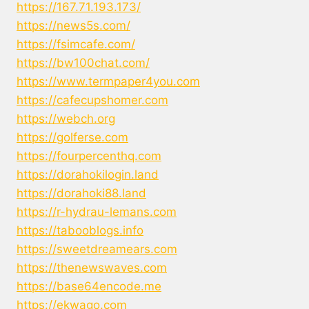
https://167.71.193.173/
https://news5s.com/
https://fsimcafe.com/
https://bw100chat.com/
https://www.termpaper4you.com
https://cafecupshomer.com
https://webch.org
https://golferse.com
https://fourpercenthq.com
https://dorahokilogin.land
https://dorahoki88.land
https://r-hydrau-lemans.com
https://tabooblogs.info
https://sweetdreamears.com
https://thenewswaves.com
https://base64encode.me
https://ekwago.com