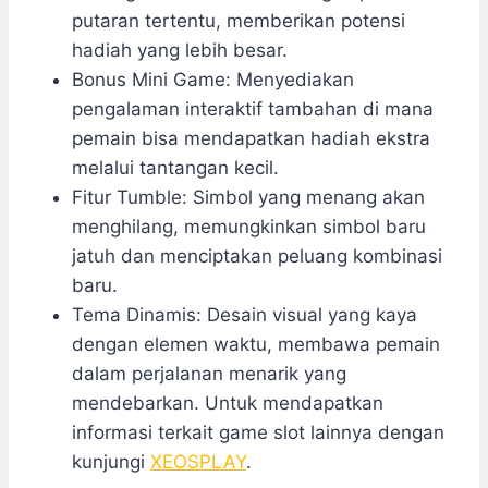
putaran tertentu, memberikan potensi
hadiah yang lebih besar.
Bonus Mini Game: Menyediakan
pengalaman interaktif tambahan di mana
pemain bisa mendapatkan hadiah ekstra
melalui tantangan kecil.
Fitur Tumble: Simbol yang menang akan
menghilang, memungkinkan simbol baru
jatuh dan menciptakan peluang kombinasi
baru.
Tema Dinamis: Desain visual yang kaya
dengan elemen waktu, membawa pemain
dalam perjalanan menarik yang
mendebarkan. Untuk mendapatkan
informasi terkait game slot lainnya dengan
kunjungi
XEOSPLAY
.