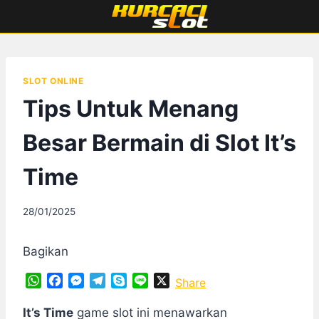
Skip
to
content
SLOT ONLINE
Tips Untuk Menang
Besar Bermain di Slot It’s
Time
By
28/01/2025
adminkurcaci
Bagikan
W
F
M
T
S
L
X
Share
h
a
e
e
k
i
a
c
s
l
y
n
It’s Time
game slot ini menawarkan