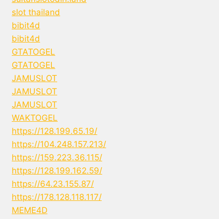
slot thailand
bibit4d
bibit4d
GTATOGEL
GTATOGEL
JAMUSLOT
JAMUSLOT
JAMUSLOT
WAKTOGEL
https://128.199.65.19/
https://104.248.157.213/
https://159.223.36.115/
https://128.199.162.59/
https://64.23.155.87/
https://178.128.118.117/
MEME4D