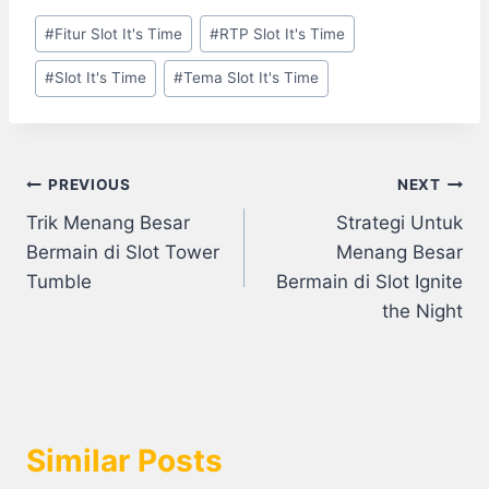
Post
#
Fitur Slot It's Time
#
RTP Slot It's Time
Tags:
#
Slot It's Time
#
Tema Slot It's Time
Post
PREVIOUS
NEXT
Trik Menang Besar
Strategi Untuk
navigation
Bermain di Slot Tower
Menang Besar
Tumble
Bermain di Slot Ignite
the Night
Similar Posts