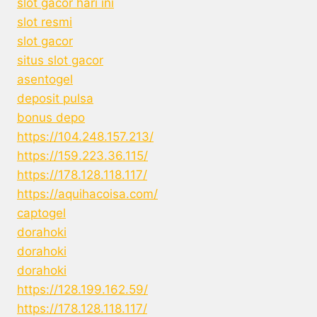
slot gacor hari ini
slot resmi
slot gacor
situs slot gacor
asentogel
deposit pulsa
bonus depo
https://104.248.157.213/
https://159.223.36.115/
https://178.128.118.117/
https://aquihacoisa.com/
captogel
dorahoki
dorahoki
dorahoki
https://128.199.162.59/
https://178.128.118.117/