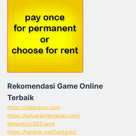
Rekomendasi Game Online
Terbaik
https://sidecarcc.com
https://keluarantercepat.com/
tempototo303.land
https://heylink.me/Captgl4d/