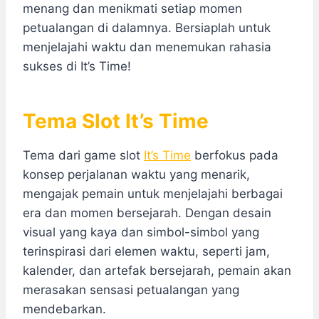
menang dan menikmati setiap momen
petualangan di dalamnya. Bersiaplah untuk
menjelajahi waktu dan menemukan rahasia
sukses di It’s Time!
Tema Slot It’s Time
Tema dari game slot
It’s Time
berfokus pada
konsep perjalanan waktu yang menarik,
mengajak pemain untuk menjelajahi berbagai
era dan momen bersejarah. Dengan desain
visual yang kaya dan simbol-simbol yang
terinspirasi dari elemen waktu, seperti jam,
kalender, dan artefak bersejarah, pemain akan
merasakan sensasi petualangan yang
mendebarkan.