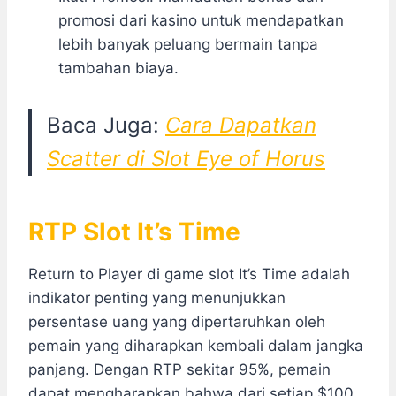
promosi dari kasino untuk mendapatkan
lebih banyak peluang bermain tanpa
tambahan biaya.
Baca Juga:
Cara Dapatkan
Scatter di Slot Eye of Horus
RTP Slot It’s Time
Return to Player di game slot It’s Time adalah
indikator penting yang menunjukkan
persentase uang yang dipertaruhkan oleh
pemain yang diharapkan kembali dalam jangka
panjang. Dengan RTP sekitar 95%, pemain
dapat mengharapkan bahwa dari setiap $100