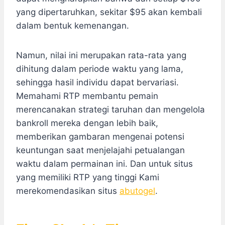
yang dipertaruhkan, sekitar $95 akan kembali
dalam bentuk kemenangan.
Namun, nilai ini merupakan rata-rata yang
dihitung dalam periode waktu yang lama,
sehingga hasil individu dapat bervariasi.
Memahami RTP membantu pemain
merencanakan strategi taruhan dan mengelola
bankroll mereka dengan lebih baik,
memberikan gambaran mengenai potensi
keuntungan saat menjelajahi petualangan
waktu dalam permainan ini. Dan untuk situs
yang memiliki RTP yang tinggi Kami
merekomendasikan situs
abutogel
.