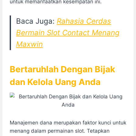
untuk memanfaatkan kesempatan ini.
Baca Juga:
Rahasia Cerdas
Bermain Slot Contact Menang
Maxwin
Bertaruhlah Dengan Bijak
dan Kelola Uang Anda
Manajemen dana merupakan faktor kunci untuk
menang dalam permainan slot. Tetapkan