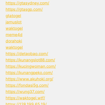
https://gtasydney.com/
https://gtasgp.com/
gtatogel
jamuslot
waktogel
meme4d
dorahoki
waktogel
https://detaobao.com/
https://kunangslot88.com/
https://kucingwoman.com/
https://kunangpeko.com/
https://www.akuhoki.org/
https://fondasi5g.com/
https://wung37.com/
https://waktogel.wtf/
https://128.199.65.19/