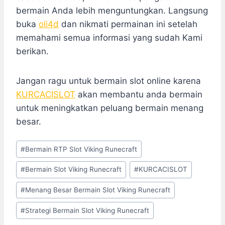
bermain Anda lebih menguntungkan. Langsung
buka
oli4d
dan nikmati permainan ini setelah
memahami semua informasi yang sudah Kami
berikan.
Jangan ragu untuk bermain slot online karena
KURCACISLOT
akan membantu anda bermain
untuk meningkatkan peluang bermain menang
besar.
Post
#
Bermain RTP Slot Viking Runecraft
Tags:
#
Bermain Slot Viking Runecraft
#
KURCACISLOT
#
Menang Besar Bermain Slot Viking Runecraft
#
Strategi Bermain Slot Viking Runecraft