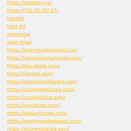
https://gtatoto.xyz/
https://152.42.197.37/
bibit4d
bibit 4d
asentogel
asen togel
https://overtimethenovel.com/
https://veroniquematernity.com/
https://mu-stone.com/
https://3meds.com/
https://edelweisslifecare.com/
https://customlightbars.com/
https://aquihacoisa.com/
https://nexdaypc.com/
https://kawarthanet.com/
https://postermarketplace.com/
https://micromorbida.com/