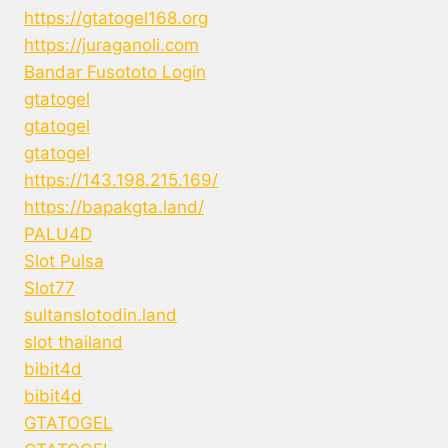
https://gtatogel168.org
https://juraganoli.com
Bandar Fusototo Login
gtatogel
gtatogel
gtatogel
https://143.198.215.169/
https://bapakgta.land/
PALU4D
Slot Pulsa
Slot77
sultanslotodin.land
slot thailand
bibit4d
bibit4d
GTATOGEL