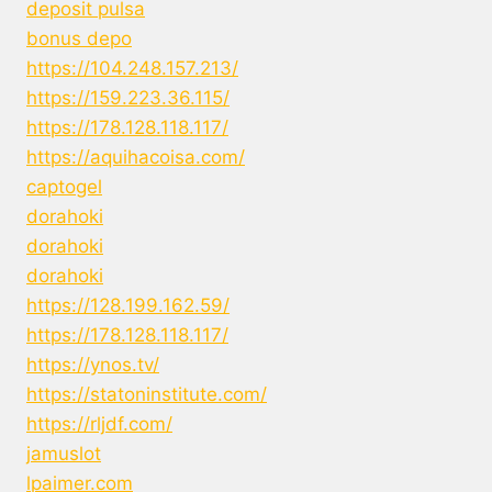
deposit pulsa
bonus depo
https://104.248.157.213/
https://159.223.36.115/
https://178.128.118.117/
https://aquihacoisa.com/
captogel
dorahoki
dorahoki
dorahoki
https://128.199.162.59/
https://178.128.118.117/
https://ynos.tv/
https://statoninstitute.com/
https://rljdf.com/
jamuslot
lpaimer.com