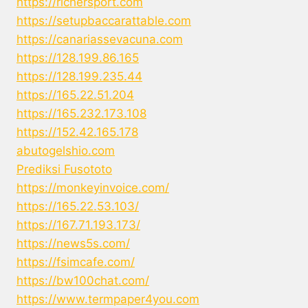
https://richersport.com
https://setupbaccarattable.com
https://canariassevacuna.com
https://128.199.86.165
https://128.199.235.44
https://165.22.51.204
https://165.232.173.108
https://152.42.165.178
abutogelshio.com
Prediksi Fusototo
https://monkeyinvoice.com/
https://165.22.53.103/
https://167.71.193.173/
https://news5s.com/
https://fsimcafe.com/
https://bw100chat.com/
https://www.termpaper4you.com