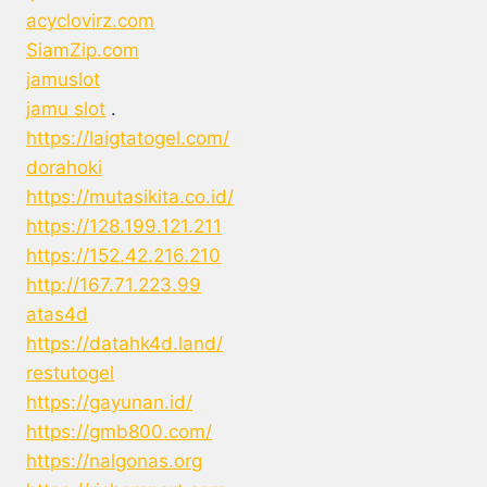
acyclovirz.com
SiamZip.com
jamuslot
jamu slot
.
https://laigtatogel.com/
dorahoki
https://mutasikita.co.id/
https://128.199.121.211
https://152.42.216.210
http://167.71.223.99
atas4d
https://datahk4d.land/
restutogel
https://gayunan.id/
https://gmb800.com/
https://nalgonas.org