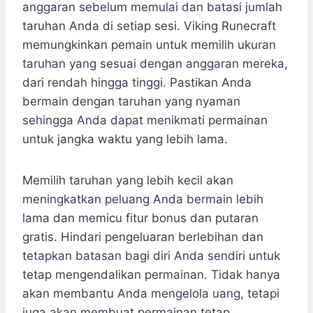
anggaran sebelum memulai dan batasi jumlah
taruhan Anda di setiap sesi. Viking Runecraft
memungkinkan pemain untuk memilih ukuran
taruhan yang sesuai dengan anggaran mereka,
dari rendah hingga tinggi. Pastikan Anda
bermain dengan taruhan yang nyaman
sehingga Anda dapat menikmati permainan
untuk jangka waktu yang lebih lama.
Memilih taruhan yang lebih kecil akan
meningkatkan peluang Anda bermain lebih
lama dan memicu fitur bonus dan putaran
gratis. Hindari pengeluaran berlebihan dan
tetapkan batasan bagi diri Anda sendiri untuk
tetap mengendalikan permainan. Tidak hanya
akan membantu Anda mengelola uang, tetapi
juga akan membuat permainan tetap