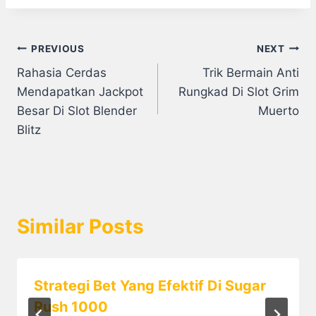
Post
PREVIOUS
NEXT
Rahasia Cerdas
Trik Bermain Anti
navigation
Mendapatkan Jackpot
Rungkad Di Slot Grim
Besar Di Slot Blender
Muerto
Blitz
Similar Posts
Strategi Bet Yang Efektif Di Sugar
Rush 1000