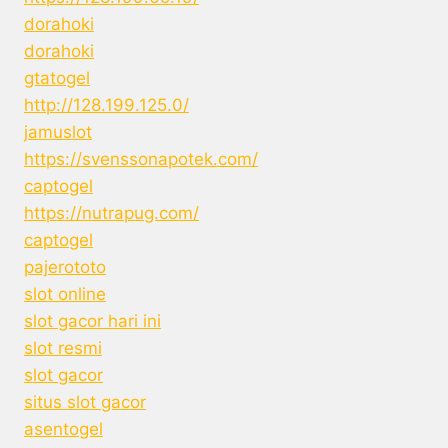
dorahoki
dorahoki
gtatogel
http://128.199.125.0/
jamuslot
https://svenssonapotek.com/
captogel
https://nutrapug.com/
captogel
pajerototo
slot online
slot gacor hari ini
slot resmi
slot gacor
situs slot gacor
asentogel