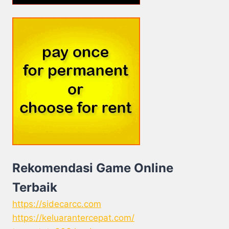
Rekomendasi Game Online
Terbaik
https://sidecarcc.com
https://keluarantercepat.com/