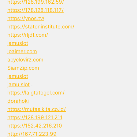
https://128.199.162.59/
https://178.128.118.117/
https://ynos.tv/
https://statoninstitute.com/
https://rljdf.com/
jamuslot
lpaimer.com
acyclovirz.com
SiamZip.com
jamuslot
jamu slot
.
https://laigtatogel.com/
dorahoki
https://mutasikita.co.id/
https://128.199.121.211
https://152.42.216.210
http://167.71.223.99