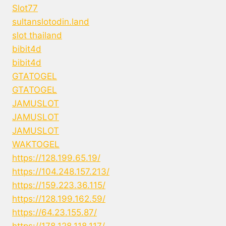
Slot77
sultanslotodin.land
slot thailand
bibit4d
bibit4d
GTATOGEL
GTATOGEL
JAMUSLOT
JAMUSLOT
JAMUSLOT
WAKTOGEL
https://128.199.65.19/
https://104.248.157.213/
https://159.223.36.115/
https://128.199.162.59/
https://64.23.155.87/
https://178.128.118.117/