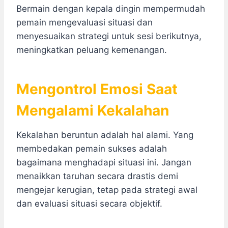
Bermain dengan kepala dingin mempermudah
pemain mengevaluasi situasi dan
menyesuaikan strategi untuk sesi berikutnya,
meningkatkan peluang kemenangan.
Mengontrol Emosi Saat
Mengalami Kekalahan
Kekalahan beruntun adalah hal alami. Yang
membedakan pemain sukses adalah
bagaimana menghadapi situasi ini. Jangan
menaikkan taruhan secara drastis demi
mengejar kerugian, tetap pada strategi awal
dan evaluasi situasi secara objektif.