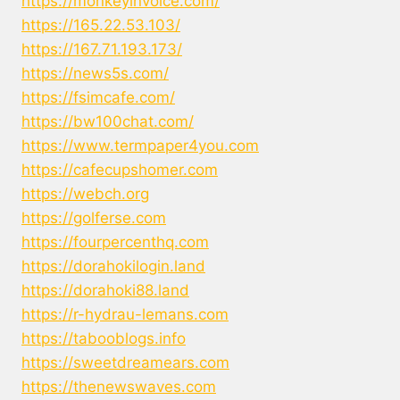
https://monkeyinvoice.com/
https://165.22.53.103/
https://167.71.193.173/
https://news5s.com/
https://fsimcafe.com/
https://bw100chat.com/
https://www.termpaper4you.com
https://cafecupshomer.com
https://webch.org
https://golferse.com
https://fourpercenthq.com
https://dorahokilogin.land
https://dorahoki88.land
https://r-hydrau-lemans.com
https://tabooblogs.info
https://sweetdreamears.com
https://thenewswaves.com