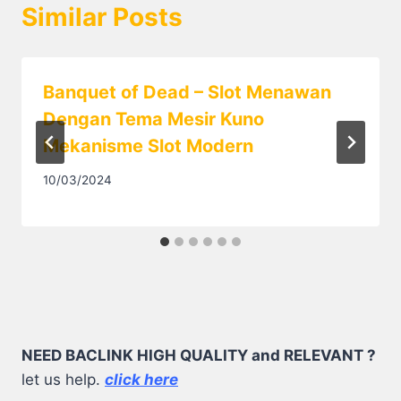
Similar Posts
Banquet of Dead – Slot Menawan
Dengan Tema Mesir Kuno
Mekanisme Slot Modern
10/03/2024
NEED BACLINK HIGH QUALITY and RELEVANT ?
let us help.
click here