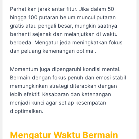
Perhatikan jarak antar fitur. Jika dalam 50
hingga 100 putaran belum muncul putaran
gratis atau pengali besar, mungkin saatnya
berhenti sejenak dan melanjutkan di waktu
berbeda. Mengatur jeda meningkatkan fokus
dan peluang kemenangan optimal.
Momentum juga dipengaruhi kondisi mental.
Bermain dengan fokus penuh dan emosi stabil
memungkinkan strategi diterapkan dengan
lebih efektif. Kesabaran dan ketenangan
menjadi kunci agar setiap kesempatan
dioptimalkan.
Mengatur Waktu Bermain