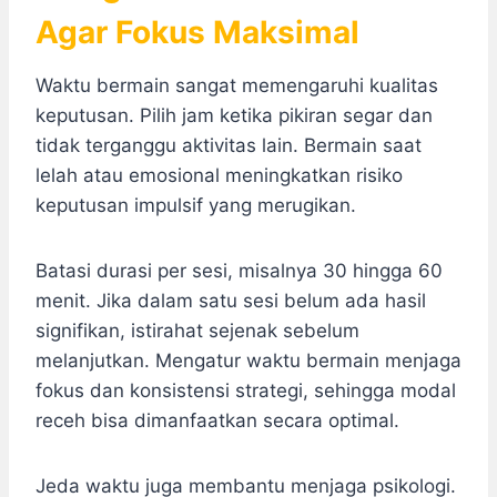
Agar Fokus Maksimal
Waktu bermain sangat memengaruhi kualitas
keputusan. Pilih jam ketika pikiran segar dan
tidak terganggu aktivitas lain. Bermain saat
lelah atau emosional meningkatkan risiko
keputusan impulsif yang merugikan.
Batasi durasi per sesi, misalnya 30 hingga 60
menit. Jika dalam satu sesi belum ada hasil
signifikan, istirahat sejenak sebelum
melanjutkan. Mengatur waktu bermain menjaga
fokus dan konsistensi strategi, sehingga modal
receh bisa dimanfaatkan secara optimal.
Jeda waktu juga membantu menjaga psikologi.