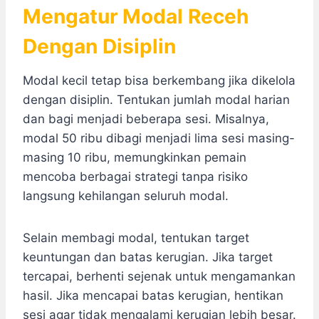
Mengatur Modal Receh
Dengan Disiplin
Modal kecil tetap bisa berkembang jika dikelola
dengan disiplin. Tentukan jumlah modal harian
dan bagi menjadi beberapa sesi. Misalnya,
modal 50 ribu dibagi menjadi lima sesi masing-
masing 10 ribu, memungkinkan pemain
mencoba berbagai strategi tanpa risiko
langsung kehilangan seluruh modal.
Selain membagi modal, tentukan target
keuntungan dan batas kerugian. Jika target
tercapai, berhenti sejenak untuk mengamankan
hasil. Jika mencapai batas kerugian, hentikan
sesi agar tidak mengalami kerugian lebih besar.