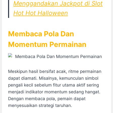
Menggandakan Jackpot di Slot
Hot Hot Halloween
Membaca Pola Dan
Momentum Permainan
Meskipun hasil bersifat acak, ritme permainan
dapat diamati. Misalnya, kemunculan simbol
pengali kecil sebelum fitur utama aktif sering
menjadi indikator momentum sedang hangat.
Dengan membaca pola, pemain dapat
menyesuaikan strategi taruhan.