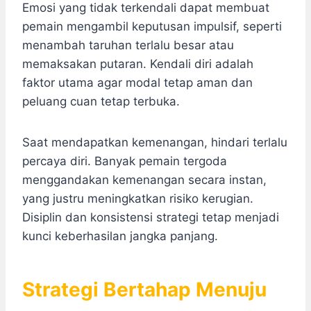
Emosi yang tidak terkendali dapat membuat
pemain mengambil keputusan impulsif, seperti
menambah taruhan terlalu besar atau
memaksakan putaran. Kendali diri adalah
faktor utama agar modal tetap aman dan
peluang cuan tetap terbuka.
Saat mendapatkan kemenangan, hindari terlalu
percaya diri. Banyak pemain tergoda
menggandakan kemenangan secara instan,
yang justru meningkatkan risiko kerugian.
Disiplin dan konsistensi strategi tetap menjadi
kunci keberhasilan jangka panjang.
Strategi Bertahap Menuju