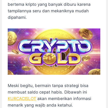
t
e
s
e
p
e
bertema kripto yang banyak diburu karena
s
b
e
g
e
tampilannya seru dan mekaniknya mudah
A
o
n
r
dipahami.
p
o
g
a
p
k
e
m
r
Meski begitu, bermain tanpa strategi bisa
membuat saldo cepat habis. Dibawah ini
KURCACISLOT
akan memberikan informasi
menarik yang wajib anda ketahui.