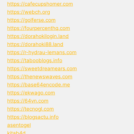
https://cafecupshomer.com
https://webch.org
https://golferse.com
https://fourpercenthq.com
https://dorahokilogin.land
https://dorahoki88.land
https://r-hydrau-lemans.com
https://tabooblogs.info
https://sweetdreamears.com
https://thenewswaves.com
https://base64encode.me
https://ekwago.com
https://64vn.com
https://tecnogl.com
https://blogsactu.info
asentogel
kitab4d