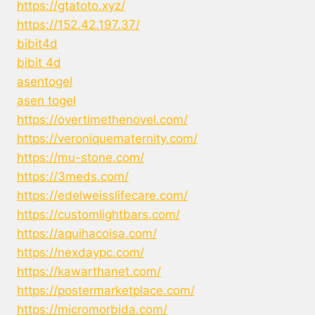
https://gtatoto.xyz/
https://152.42.197.37/
bibit4d
bibit 4d
asentogel
asen togel
https://overtimethenovel.com/
https://veroniquematernity.com/
https://mu-stone.com/
https://3meds.com/
https://edelweisslifecare.com/
https://customlightbars.com/
https://aquihacoisa.com/
https://nexdaypc.com/
https://kawarthanet.com/
https://postermarketplace.com/
https://micromorbida.com/