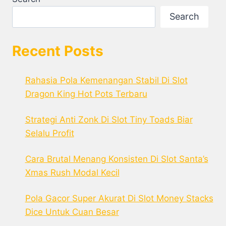
Search
Recent Posts
Rahasia Pola Kemenangan Stabil Di Slot
Dragon King Hot Pots Terbaru
Strategi Anti Zonk Di Slot Tiny Toads Biar
Selalu Profit
Cara Brutal Menang Konsisten Di Slot Santa’s
Xmas Rush Modal Kecil
Pola Gacor Super Akurat Di Slot Money Stacks
Dice Untuk Cuan Besar