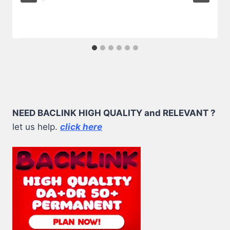
NEED BACLINK HIGH QUALITY and RELEVANT ?
let us help.
click here