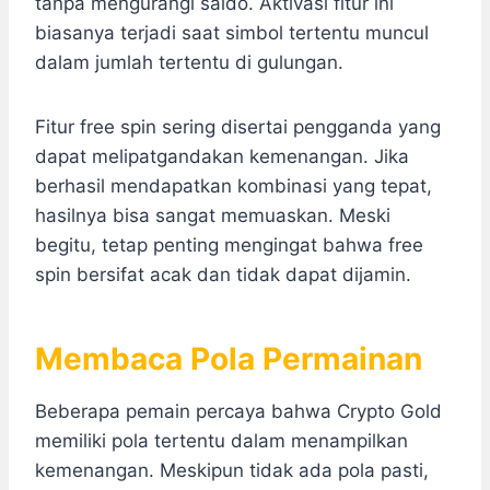
tanpa mengurangi saldo. Aktivasi fitur ini
biasanya terjadi saat simbol tertentu muncul
dalam jumlah tertentu di gulungan.
Fitur free spin sering disertai pengganda yang
dapat melipatgandakan kemenangan. Jika
berhasil mendapatkan kombinasi yang tepat,
hasilnya bisa sangat memuaskan. Meski
begitu, tetap penting mengingat bahwa free
spin bersifat acak dan tidak dapat dijamin.
Membaca Pola Permainan
Beberapa pemain percaya bahwa Crypto Gold
memiliki pola tertentu dalam menampilkan
kemenangan. Meskipun tidak ada pola pasti,