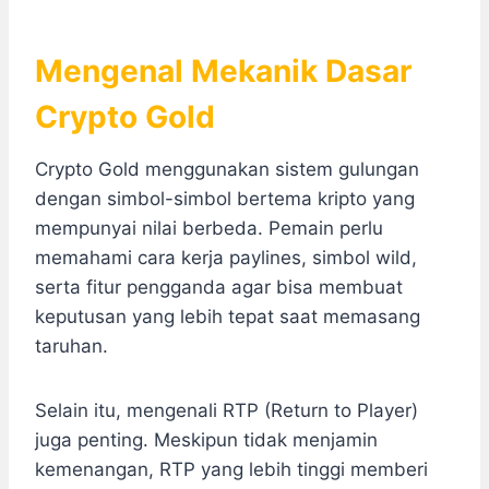
Mengenal Mekanik Dasar
Crypto Gold
Crypto Gold menggunakan sistem gulungan
dengan simbol-simbol bertema kripto yang
mempunyai nilai berbeda. Pemain perlu
memahami cara kerja paylines, simbol wild,
serta fitur pengganda agar bisa membuat
keputusan yang lebih tepat saat memasang
taruhan.
Selain itu, mengenali RTP (Return to Player)
juga penting. Meskipun tidak menjamin
kemenangan, RTP yang lebih tinggi memberi