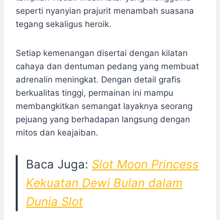
seperti nyanyian prajurit menambah suasana
tegang sekaligus heroik.
Setiap kemenangan disertai dengan kilatan
cahaya dan dentuman pedang yang membuat
adrenalin meningkat. Dengan detail grafis
berkualitas tinggi, permainan ini mampu
membangkitkan semangat layaknya seorang
pejuang yang berhadapan langsung dengan
mitos dan keajaiban.
Baca Juga:
Slot Moon Princess
Kekuatan Dewi Bulan dalam
Dunia Slot