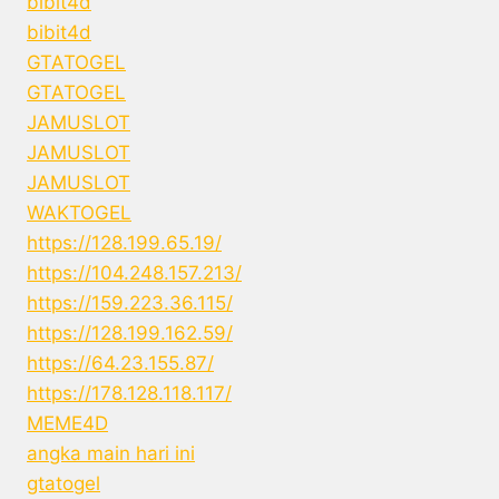
bibit4d
bibit4d
GTATOGEL
GTATOGEL
JAMUSLOT
JAMUSLOT
JAMUSLOT
WAKTOGEL
https://128.199.65.19/
https://104.248.157.213/
https://159.223.36.115/
https://128.199.162.59/
https://64.23.155.87/
https://178.128.118.117/
MEME4D
angka main hari ini
gtatogel