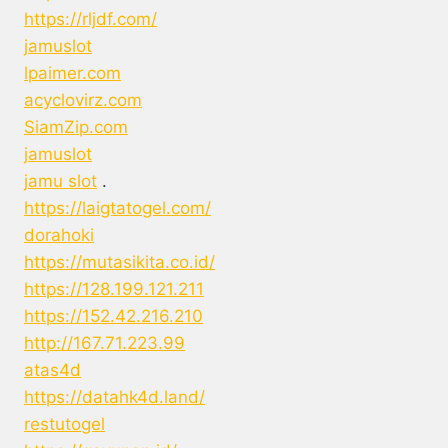
https://rljdf.com/
jamuslot
lpaimer.com
acyclovirz.com
SiamZip.com
jamuslot
jamu slot
.
https://laigtatogel.com/
dorahoki
https://mutasikita.co.id/
https://128.199.121.211
https://152.42.216.210
http://167.71.223.99
atas4d
https://datahk4d.land/
restutogel