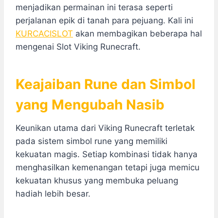
menjadikan permainan ini terasa seperti
perjalanan epik di tanah para pejuang. Kali ini
KURCACISLOT
akan membagikan beberapa hal
mengenai Slot Viking Runecraft.
Keajaiban Rune dan Simbol
yang Mengubah Nasib
Keunikan utama dari Viking Runecraft terletak
pada sistem simbol rune yang memiliki
kekuatan magis. Setiap kombinasi tidak hanya
menghasilkan kemenangan tetapi juga memicu
kekuatan khusus yang membuka peluang
hadiah lebih besar.