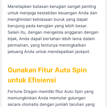
Menetapkan batasan kerugian sangat penting
untuk menjaga kestabilan keuangan Anda dan
menghindari kebiasaan buruk yang dapat
berujung pada kerugian yang lebih besar.
Selain itu, dengan mengelola anggaran dengan
bijak, Anda dapat bertahan lebih lama dalam
permainan, yang tentunya meningkatkan
peluang Anda untuk mendapatkan jackpot.
Gunakan Fitur Auto Spin
untuk Efisiensi
Fortune Dragon memiliki fitur Auto Spin yang
memungkinkan Anda memutar gulungan
secara otomatis dengan jumlah taruhan yang