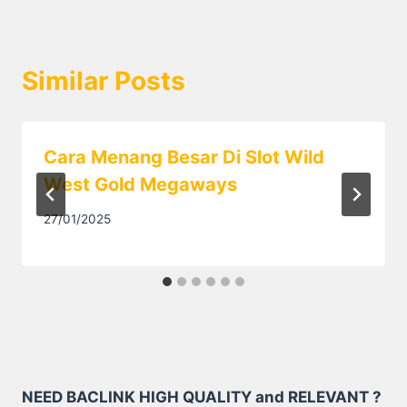
Similar Posts
Cara Menang Besar Di Slot Wild
West Gold Megaways
27/01/2025
NEED BACLINK HIGH QUALITY and RELEVANT ?