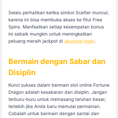
Selalu perhatikan ketika simbol Scatter muncul,
karena ini bisa membuka akses ke fitur Free
Spins. Manfaatkan setiap kesempatan bonus
ini sebaik mungkin untuk meningkatkan
peluang meraih jackpot di
abutogel login
.
Bermain dengan Sabar dan
Disiplin
Kunci sukses dalam bermain slot online Fortune
Dragon adalah kesabaran dan disiplin. Jangan
terburu-buru untuk memasang taruhan besar,
terlebih jika Anda baru memulai permainan.
Cobalah untuk bermain dengan santai dan