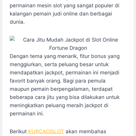
t
e
s
e
p
e
permainan mesin slot yang sangat populer di
s
b
e
g
e
kalangan pemain judi online dan berbagai
A
o
n
r
dunia.
p
o
g
a
p
k
e
m
r
Dengan tema yang menarik, fitur bonus yang
menggiurkan, serta peluang besar untuk
mendapatkan jackpot, permainan ini menjadi
favorit banyak orang. Bagi para pemula
maupun pemain berpengalaman, terdapat
beberapa cara jitu yang bisa dilakukan untuk
meningkatkan peluang meraih jackpot di
permainan ini.
Berikut
KURCACISLOT
akan membahas