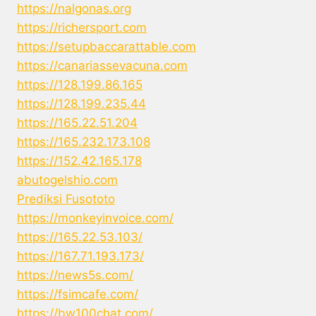
https://nalgonas.org
https://richersport.com
https://setupbaccarattable.com
https://canariassevacuna.com
https://128.199.86.165
https://128.199.235.44
https://165.22.51.204
https://165.232.173.108
https://152.42.165.178
abutogelshio.com
Prediksi Fusototo
https://monkeyinvoice.com/
https://165.22.53.103/
https://167.71.193.173/
https://news5s.com/
https://fsimcafe.com/
https://bw100chat.com/