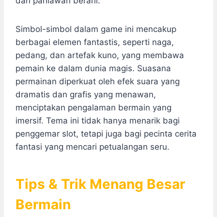
dan pahlawan berani.
Simbol-simbol dalam game ini mencakup
berbagai elemen fantastis, seperti naga,
pedang, dan artefak kuno, yang membawa
pemain ke dalam dunia magis. Suasana
permainan diperkuat oleh efek suara yang
dramatis dan grafis yang menawan,
menciptakan pengalaman bermain yang
imersif. Tema ini tidak hanya menarik bagi
penggemar slot, tetapi juga bagi pecinta cerita
fantasi yang mencari petualangan seru.
Tips & Trik Menang Besar
Bermain