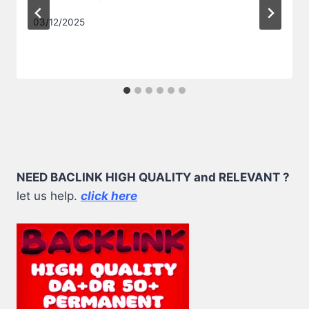
03/12/2025
NEED BACLINK HIGH QUALITY and RELEVANT ?
let us help.
click here