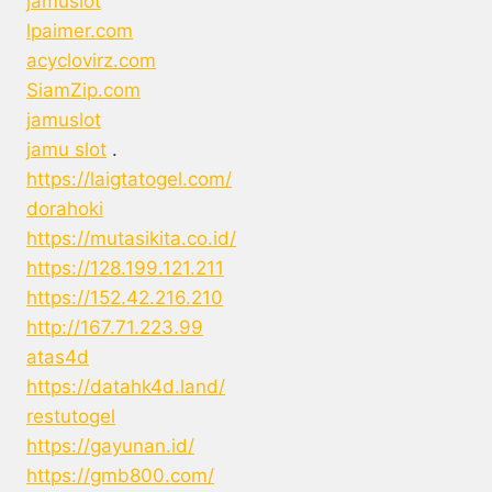
jamuslot
lpaimer.com
acyclovirz.com
SiamZip.com
jamuslot
jamu slot
.
https://laigtatogel.com/
dorahoki
https://mutasikita.co.id/
https://128.199.121.211
https://152.42.216.210
http://167.71.223.99
atas4d
https://datahk4d.land/
restutogel
https://gayunan.id/
https://gmb800.com/