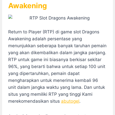
Awakening
Return to Player (RTP) di game slot Dragons
Awakening adalah persentase yang
menunjukkan seberapa banyak taruhan pemain
yang akan dikembalikan dalam jangka panjang.
RTP untuk game ini biasanya berkisar sekitar
96%, yang berarti bahwa untuk setiap 100 unit
yang dipertaruhkan, pemain dapat
mengharapkan untuk menerima kembali 96
unit dalam jangka waktu yang lama. Dan untuk
situs yang memiliki RTP yang tinggi Kami
merekomendasikan situs
abutogel
.