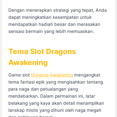
Dengan menerapkan strategi yang tepat, Anda
dapat meningkatkan kesempatan untuk
mendapatkan hadiah besar dan merasakan
sensasi bermain yang lebih memuaskan.
Tema Slot Dragons
Awakening
Game slot
Dragons Awakening
mengangkat
tema fantasi epik yang mengisahkan tentang
para naga dan petualangan yang
mendebarkan. Dalam permainan ini, latar
belakang yang kaya akan detail menampilkan
lanskap mistis yang dihuni oleh naga megah