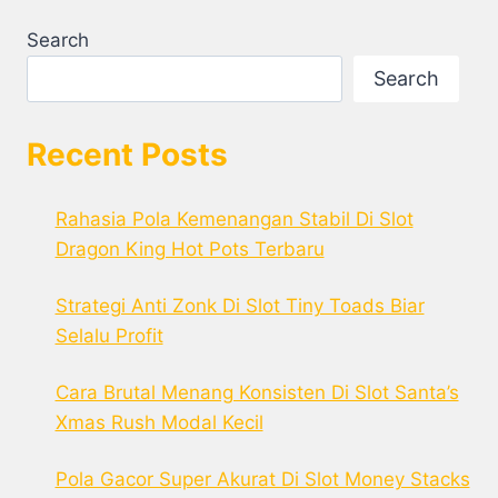
Search
Search
Recent Posts
Rahasia Pola Kemenangan Stabil Di Slot
Dragon King Hot Pots Terbaru
Strategi Anti Zonk Di Slot Tiny Toads Biar
Selalu Profit
Cara Brutal Menang Konsisten Di Slot Santa’s
Xmas Rush Modal Kecil
Pola Gacor Super Akurat Di Slot Money Stacks