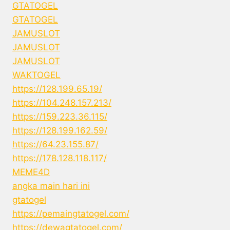
GTATOGEL
GTATOGEL
JAMUSLOT
JAMUSLOT
JAMUSLOT
WAKTOGEL
https://128.199.65.19/
https://104.248.157.213/
https://159.223.36.115/
https://128.199.162.59/
https://64.23.155.87/
https://178.128.118.117/
MEME4D
angka main hari ini
gtatogel
https://pemaingtatogel.com/
https://dewagtatogel.com/