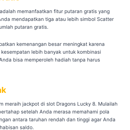
 adalah memanfaatkan fitur putaran gratis yang
i Anda mendapatkan tiga atau lebih simbol Scatter
mlah putaran gratis.
apatkan kemenangan besar meningkat karena
n kesempatan lebih banyak untuk kombinasi
 Anda bisa memperoleh hadiah tanpa harus
ak
 meraih jackpot di slot Dragons Lucky 8. Mulailah
a bertahap setelah Anda merasa memahami pola
gan antara taruhan rendah dan tinggi agar Anda
ehabisan saldo.