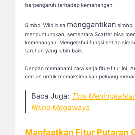
berpengaruh terhadap kemenangan.
menggantikan
Simbol Wild bisa
simbol 
menguntungkan, sementara Scatter bisa mem
kemenangan. Mengetahui fungsi setiap sim
taruhan yang lebih baik.
Dengan memahami cara kerja fitur-fitur ini.
cerdas untuk memaksimalkan peluang menan
Baca Juga:
Tips Meningkatkan
Rhino Megaways
Manfaatkan Fitur Putaran G