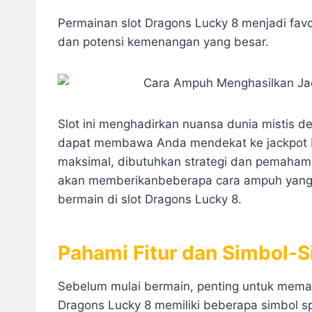
h
a
e
e
k
i
a
c
s
l
y
n
Permainan slot Dragons Lucky 8 menjadi fav
t
e
s
e
p
e
dan potensi kemenangan yang besar.
s
b
e
g
e
A
o
n
r
p
o
g
a
p
k
e
m
r
Slot ini menghadirkan nuansa dunia mistis d
dapat membawa Anda mendekat ke jackpot 
maksimal, dibutuhkan strategi dan pemaham
akan memberikanbeberapa cara ampuh yang
bermain di slot Dragons Lucky 8.
Pahami Fitur dan Simbol-S
Sebelum mulai bermain, penting untuk mema
Dragons Lucky 8 memiliki beberapa simbol sp