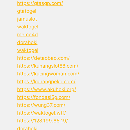
https://gtasgp.com/
gtatogel
jamuslot
waktogel
meme4d
dorahoki
waktogel
https://detaobao.com/
https://kunangslot88.com/
https://kucingwoman.com/
https://kunangpeko.com/
https://www.akuhoki.org/
https://fondasi5g.com/
https://wung37.com/
https://waktogel.wtf/
https://128.199.65.19/
dorahoki