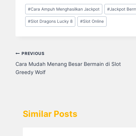
Post
#
Cara Ampuh Menghasilkan Jackpot
#
Jackpot Berm
Tags:
#
Slot Dragons Lucky 8
#
Slot Online
Post
PREVIOUS
Cara Mudah Menang Besar Bermain di Slot
navigation
Greedy Wolf
Similar Posts