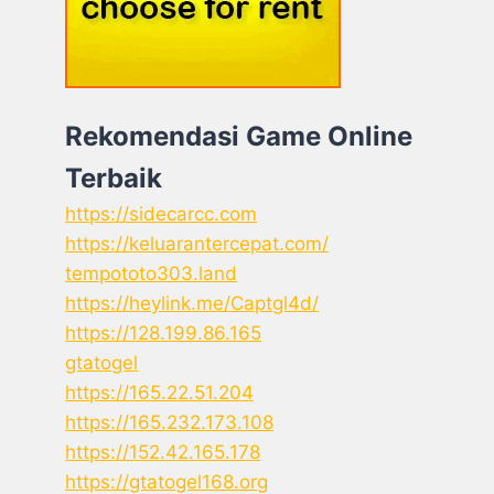
Rekomendasi Game Online
Terbaik
https://sidecarcc.com
https://keluarantercepat.com/
tempototo303.land
https://heylink.me/Captgl4d/
https://128.199.86.165
gtatogel
https://165.22.51.204
https://165.232.173.108
https://152.42.165.178
https://gtatogel168.org