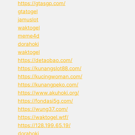
https://gtasgp.com/
gtatogel
jamuslot
waktogel
meme4d
dorahoki
waktogel
https://detaobao.com/
https://kunangslot88.com/
https://kucingwoman.com/
https://kunangpeko.com/
https://www.akuhoki.org/
https://fondasi5g.com/
https://wung37.com/
https://waktogel.wtf/
https://128.199.65.19/
dorahoki