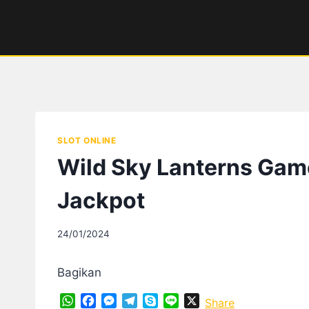
Skip
to
content
SLOT ONLINE
Wild Sky Lanterns Gam
Jackpot
By
24/01/2024
adminkurcaci
Bagikan
W
F
M
T
S
L
X
Share