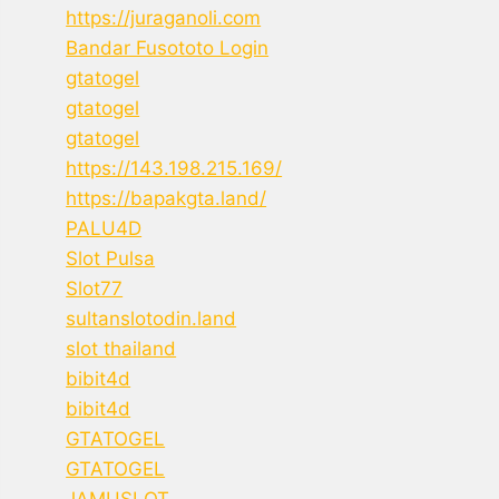
https://juraganoli.com
Bandar Fusototo Login
gtatogel
gtatogel
gtatogel
https://143.198.215.169/
https://bapakgta.land/
PALU4D
Slot Pulsa
Slot77
sultanslotodin.land
slot thailand
bibit4d
bibit4d
GTATOGEL
GTATOGEL