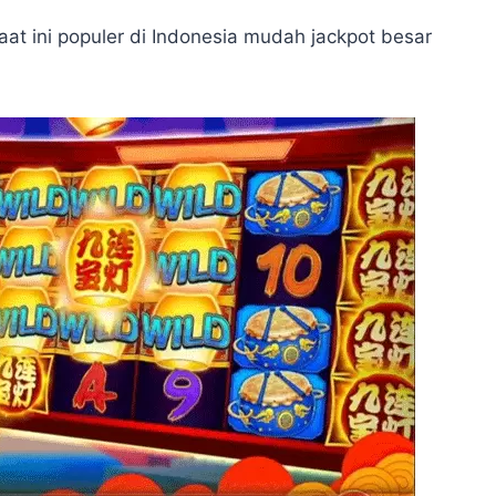
at ini populer di Indonesia mudah jackpot besar