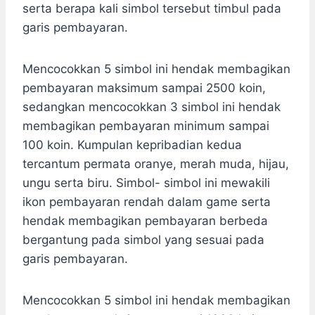
serta berapa kali simbol tersebut timbul pada
garis pembayaran.
Mencocokkan 5 simbol ini hendak membagikan
pembayaran maksimum sampai 2500 koin,
sedangkan mencocokkan 3 simbol ini hendak
membagikan pembayaran minimum sampai
100 koin. Kumpulan kepribadian kedua
tercantum permata oranye, merah muda, hijau,
ungu serta biru. Simbol- simbol ini mewakili
ikon pembayaran rendah dalam game serta
hendak membagikan pembayaran berbeda
bergantung pada simbol yang sesuai pada
garis pembayaran.
Mencocokkan 5 simbol ini hendak membagikan