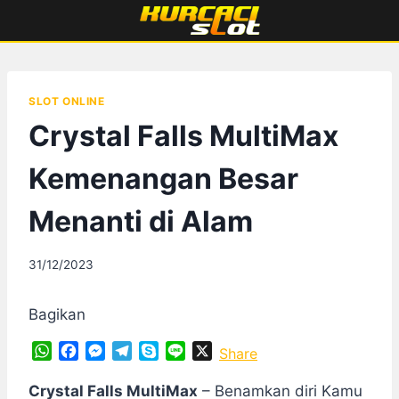
Skip
to
content
SLOT ONLINE
Crystal Falls MultiMax
Kemenangan Besar
Menanti di Alam
By
31/12/2023
adminkurcaci
Bagikan
W
F
M
T
S
L
X
Share
h
a
e
e
k
i
a
c
s
l
y
n
Crystal Falls MultiMax
– Benamkan diri Kamu