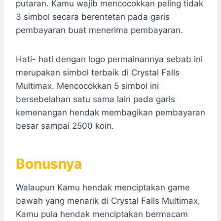
putaran. Kamu wajib mencocokkan paling tidak
3 simbol secara berentetan pada garis
pembayaran buat menerima pembayaran.
Hati- hati dengan logo permainannya sebab ini
merupakan simbol terbaik di Crystal Falls
Multimax. Mencocokkan 5 simbol ini
bersebelahan satu sama lain pada garis
kemenangan hendak membagikan pembayaran
besar sampai 2500 koin.
Bonusnya
Walaupun Kamu hendak menciptakan game
bawah yang menarik di Crystal Falls Multimax,
Kamu pula hendak menciptakan bermacam