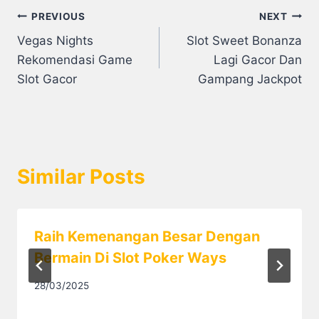
Post
PREVIOUS
NEXT
Vegas Nights
Slot Sweet Bonanza
navigation
Rekomendasi Game
Lagi Gacor Dan
Slot Gacor
Gampang Jackpot
Similar Posts
Raih Kemenangan Besar Dengan
Bermain Di Slot Poker Ways
28/03/2025