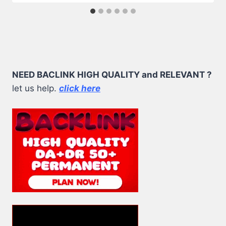
NEED BACLINK HIGH QUALITY and RELEVANT ?
let us help.
click here