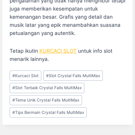
pengalaman yang tidak hanya menghibur tetapi
juga memberikan kesempatan untuk
kemenangan besar. Grafis yang detail dan
musik latar yang epik menambahkan suasana
petualangan yang autentik.
Tetap ikutin
KURCACI SLOT
untuk info slot
menarik lainnya.
Post
#
Kurcaci Slot
#
Slot Crystal Falls MultiMax
Tags:
#
Slot Terbaik Crystal Falls MultiMax
#
Tema Unik Crystal Falls MultiMax
#
Tips Bermain Crystal Falls MultiMax