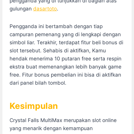
pengganda yang di tunjukkan di bagian atas
gulungan
dasartoto
.
Pengganda ini bertambah dengan tiap
campuran pemenang yang di lengkapi dengan
simbol liar. Terakhir, terdapat fitur beli bonus di
slot tersebut. Sehabis di aktifkan, Kamu
hendak menerima 10 putaran free serta respin
ekstra buat memenangkan lebih banyak game
free. Fitur bonus pembelian ini bisa di aktifkan
dari panel bilah tombol.
Kesimpulan
Crystal Falls MultiMax merupakan slot online
yang menarik dengan kemampuan