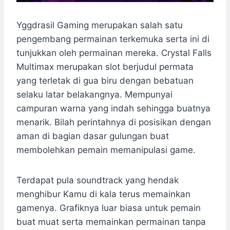
Yggdrasil Gaming merupakan salah satu
pengembang permainan terkemuka serta ini di
tunjukkan oleh permainan mereka. Crystal Falls
Multimax merupakan slot berjudul permata
yang terletak di gua biru dengan bebatuan
selaku latar belakangnya. Mempunyai
campuran warna yang indah sehingga buatnya
menarik. Bilah perintahnya di posisikan dengan
aman di bagian dasar gulungan buat
membolehkan pemain memanipulasi game.
Terdapat pula soundtrack yang hendak
menghibur Kamu di kala terus memainkan
gamenya. Grafiknya luar biasa untuk pemain
buat muat serta memainkan permainan tanpa