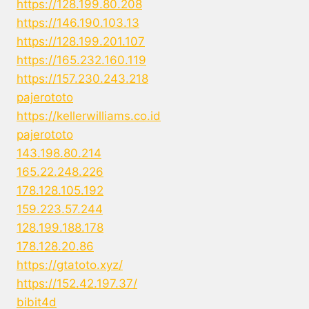
https://128.199.80.208
https://146.190.103.13
https://128.199.201.107
https://165.232.160.119
https://157.230.243.218
pajerototo
https://kellerwilliams.co.id
pajerototo
143.198.80.214
165.22.248.226
178.128.105.192
159.223.57.244
128.199.188.178
178.128.20.86
https://gtatoto.xyz/
https://152.42.197.37/
bibit4d