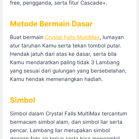
free, pengganda, serta fitur Cascade+.
Metode Bermain Dasar
Buat bermain
Crystal Falls MultiMax
, lumayan
atur taruhan Kamu serta tekan tombol putar.
Hendak jatuh dari atas ke dasar, serta bila
Kamu mendaratkan paling tidak 3 Lambang
yang sesuai dari gulungan yang bersebelahan,
Kamu hendak memenangkan hadiah.
Simbol
Simbol dalam Crystal Falls MultiMax tercantum
bermacam simbol alam, dan simbol liar serta
pencar. Lambang liar merupakan simbol
dengan foto air terjun serta bisa mengambil