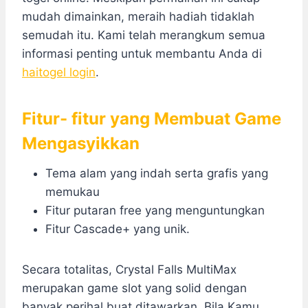
mudah dimainkan, meraih hadiah tidaklah
semudah itu. Kami telah merangkum semua
informasi penting untuk membantu Anda di
haitogel login
.
Fitur- fitur yang Membuat Game
Mengasyikkan
Tema alam yang indah serta grafis yang
memukau
Fitur putaran free yang menguntungkan
Fitur Cascade+ yang unik.
Secara totalitas, Crystal Falls MultiMax
merupakan game slot yang solid dengan
banyak perihal buat ditawarkan. Bila Kamu