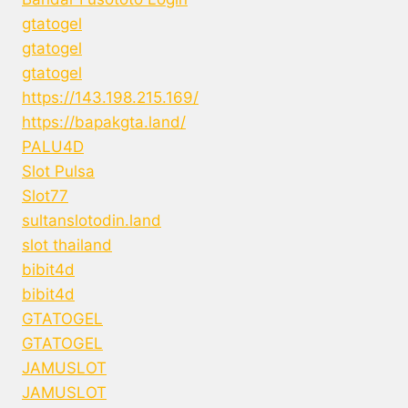
gtatogel
gtatogel
gtatogel
https://143.198.215.169/
https://bapakgta.land/
PALU4D
Slot Pulsa
Slot77
sultanslotodin.land
slot thailand
bibit4d
bibit4d
GTATOGEL
GTATOGEL
JAMUSLOT
JAMUSLOT