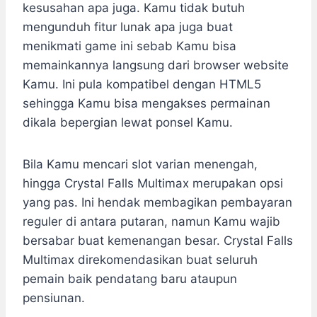
kesusahan apa juga. Kamu tidak butuh
mengunduh fitur lunak apa juga buat
menikmati game ini sebab Kamu bisa
memainkannya langsung dari browser website
Kamu. Ini pula kompatibel dengan HTML5
sehingga Kamu bisa mengakses permainan
dikala bepergian lewat ponsel Kamu.
Bila Kamu mencari slot varian menengah,
hingga Crystal Falls Multimax merupakan opsi
yang pas. Ini hendak membagikan pembayaran
reguler di antara putaran, namun Kamu wajib
bersabar buat kemenangan besar. Crystal Falls
Multimax direkomendasikan buat seluruh
pemain baik pendatang baru ataupun
pensiunan.