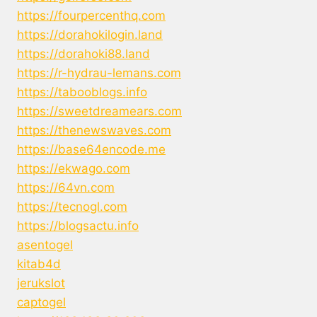
https://fourpercenthq.com
https://dorahokilogin.land
https://dorahoki88.land
https://r-hydrau-lemans.com
https://tabooblogs.info
https://sweetdreamears.com
https://thenewswaves.com
https://base64encode.me
https://ekwago.com
https://64vn.com
https://tecnogl.com
https://blogsactu.info
asentogel
kitab4d
jerukslot
captogel