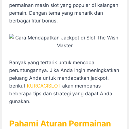
t
e
s
e
p
e
permainan mesin slot yang populer di kalangan
s
b
e
g
e
pemain. Dengan tema yang menarik dan
A
o
n
r
berbagai fitur bonus.
p
o
g
a
p
k
e
m
r
Banyak yang tertarik untuk mencoba
peruntungannya. Jika Anda ingin meningkatkan
peluang Anda untuk mendapatkan jackpot,
berikut
KURCACISLOT
akan membahas
beberapa tips dan strategi yang dapat Anda
gunakan.
Pahami Aturan Permainan