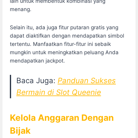
lain untuk membentuk kombinasi yang
menang.
Selain itu, ada juga fitur putaran gratis yang
dapat diaktifkan dengan mendapatkan simbol
tertentu. Manfaatkan fitur-fitur ini sebaik
mungkin untuk meningkatkan peluang Anda
mendapatkan jackpot.
Baca Juga:
Panduan Sukses
Bermain di Slot Queenie
Kelola Anggaran Dengan
Bijak