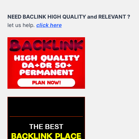
NEED BACLINK HIGH QUALITY and RELEVANT ?
let us help.
click here