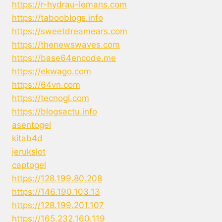
https://r-hydrau-lemans.com
https://tabooblogs.info
https://sweetdreamears.com
https://thenewswaves.com
https://base64encode.me
https://ekwago.com
https://64vn.com
https://tecnogl.com
https://blogsactu.info
asentogel
kitab4d
jerukslot
captogel
https://128.199.80.208
https://146.190.103.13
https://128.199.201.107
https://165.232.160.119