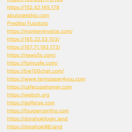
https://152.42.165.178
abutogelshio.com
Prediksi Fusototo
https://monkeyinvoice.com/
https://165.22.53.103/
https://167.71.193.173/
https://news5s.com/
https://fsimcafe.com/
https://bw100chat.com/
https://www.termpaper4you.com
https://cafecupshomer.com
https://webch.org
https://golferse.com
https://fourpercenthq.com
https://dorahokilogin.land
https://dorahoki88.land