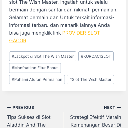
slot The Wish Master. Ingatlah untuk selalu
bermain dengan santai dan nikmati permainan.
Selamat bermain dan Untuk terkait informasi-
informasi terbaru dan menarik lainnya Anda
bisa juga mengklik link
PROVIDER SLOT
GACOR
.
Post
#
Jackpot di Slot The Wish Master
#
KURCACISLOT
Tags:
#
Manfaatkan Fitur Bonus
#
Pahami Aturan Permainan
#
Slot The Wish Master
Post
PREVIOUS
NEXT
Tips Sukses di Slot
Strategi Efektif Meraih
navigation
Aladdin And The
Kemenangan Besar Di