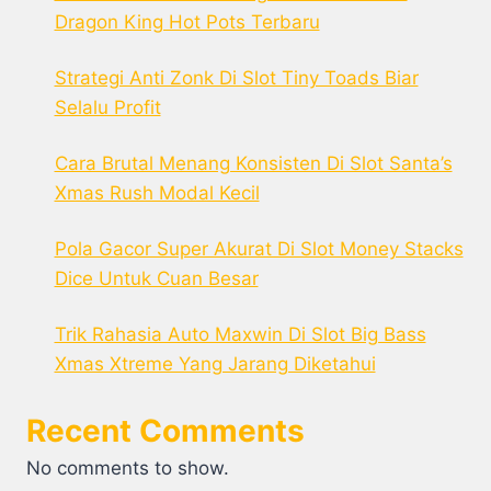
Dragon King Hot Pots Terbaru
Strategi Anti Zonk Di Slot Tiny Toads Biar
Selalu Profit
Cara Brutal Menang Konsisten Di Slot Santa’s
Xmas Rush Modal Kecil
Pola Gacor Super Akurat Di Slot Money Stacks
Dice Untuk Cuan Besar
Trik Rahasia Auto Maxwin Di Slot Big Bass
Xmas Xtreme Yang Jarang Diketahui
Recent Comments
No comments to show.