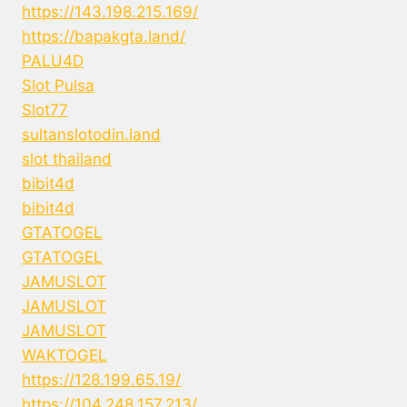
https://143.198.215.169/
https://bapakgta.land/
PALU4D
Slot Pulsa
Slot77
sultanslotodin.land
slot thailand
bibit4d
bibit4d
GTATOGEL
GTATOGEL
JAMUSLOT
JAMUSLOT
JAMUSLOT
WAKTOGEL
https://128.199.65.19/
https://104.248.157.213/