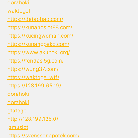
dorahoki
waktogel
https://detaobao.com/
https://kunangslot88.com/
https://kucingwoman.com/
https://kunangpeko.com/
https://www.akuhoki.org/
https://fondasi5g.com/
https://wung37.com/
https://waktogel.wtf/
https://128.199.65.19/
dorahoki
dorahoki
gtatogel
http://128.199.125.0/
jamuslot
https://svenssonapotek.com/