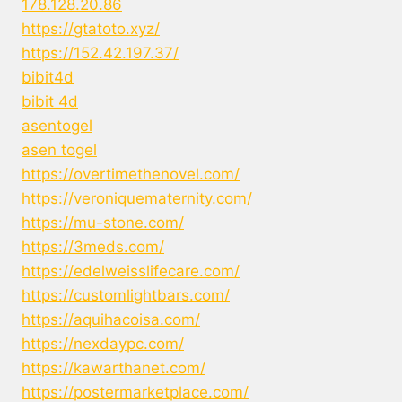
178.128.20.86
https://gtatoto.xyz/
https://152.42.197.37/
bibit4d
bibit 4d
asentogel
asen togel
https://overtimethenovel.com/
https://veroniquematernity.com/
https://mu-stone.com/
https://3meds.com/
https://edelweisslifecare.com/
https://customlightbars.com/
https://aquihacoisa.com/
https://nexdaypc.com/
https://kawarthanet.com/
https://postermarketplace.com/