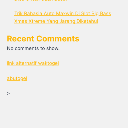
Trik Rahasia Auto Maxwin Di Slot Big Bass
Xmas Xtreme Yang Jarang Diketahui
Recent Comments
No comments to show.
link alternatif waktogel
abutogel
>