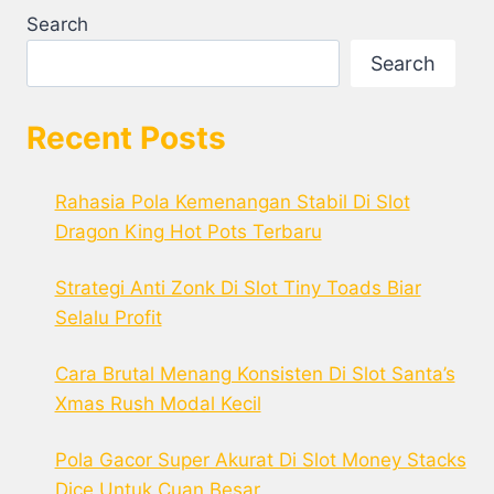
Search
Search
Recent Posts
Rahasia Pola Kemenangan Stabil Di Slot
Dragon King Hot Pots Terbaru
Strategi Anti Zonk Di Slot Tiny Toads Biar
Selalu Profit
Cara Brutal Menang Konsisten Di Slot Santa’s
Xmas Rush Modal Kecil
Pola Gacor Super Akurat Di Slot Money Stacks
Dice Untuk Cuan Besar