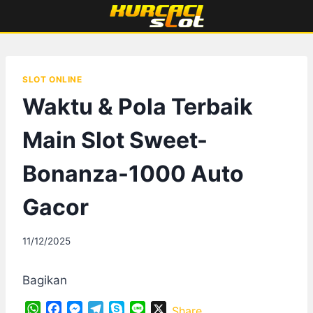
Skip
to
content
SLOT ONLINE
Waktu & Pola Terbaik
Main Slot Sweet-
Bonanza-1000 Auto
Gacor
By
11/12/2025
Charlotte
Bagikan
W
F
M
T
S
L
X
Share