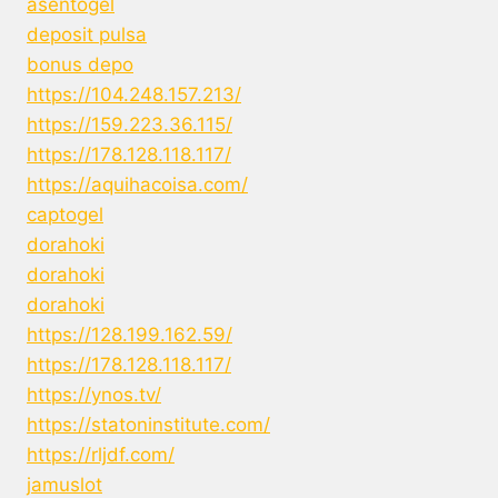
asentogel
deposit pulsa
bonus depo
https://104.248.157.213/
https://159.223.36.115/
https://178.128.118.117/
https://aquihacoisa.com/
captogel
dorahoki
dorahoki
dorahoki
https://128.199.162.59/
https://178.128.118.117/
https://ynos.tv/
https://statoninstitute.com/
https://rljdf.com/
jamuslot