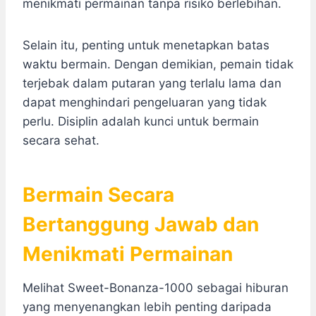
menikmati permainan tanpa risiko berlebihan.
Selain itu, penting untuk menetapkan batas
waktu bermain. Dengan demikian, pemain tidak
terjebak dalam putaran yang terlalu lama dan
dapat menghindari pengeluaran yang tidak
perlu. Disiplin adalah kunci untuk bermain
secara sehat.
Bermain Secara
Bertanggung Jawab dan
Menikmati Permainan
Melihat Sweet-Bonanza-1000 sebagai hiburan
yang menyenangkan lebih penting daripada