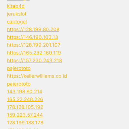
kitab4d
jerukslot
captogel
https://128.199.80.208
https://146.190.103.13
https://128.199.201.107
https://165.232.160.119
https://157.230.243.218
pajerototo
https://kellerwilliams.co.id
pajerototo
143.198.80.214
165.22.248.226
178.128.105.192
159.223.57.244
128.199.188.178