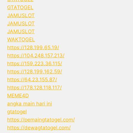
GTATOGEL
JAMUSLOT
JAMUSLOT
JAMUSLOT
WAKTOGEL
https://128.199.65.19/
https://104.248.157.213/
https://159.223.36.115/
https://128.199.162.59/
https://64.23.155.87/
https://178.128.118.117/
MEME4D
angka main hari ini
gtatogel
https://pemaingtatogel.com/
https://dewagtatogel.com/