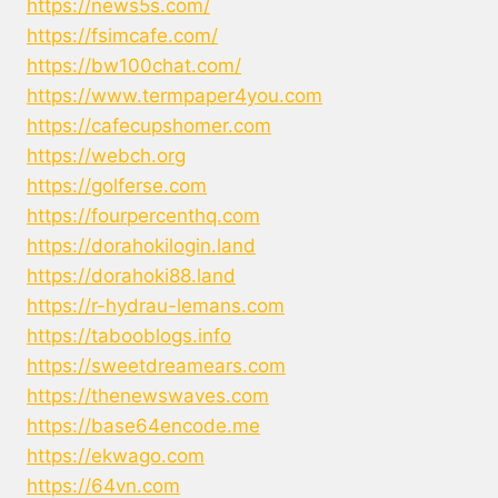
https://news5s.com/
https://fsimcafe.com/
https://bw100chat.com/
https://www.termpaper4you.com
https://cafecupshomer.com
https://webch.org
https://golferse.com
https://fourpercenthq.com
https://dorahokilogin.land
https://dorahoki88.land
https://r-hydrau-lemans.com
https://tabooblogs.info
https://sweetdreamears.com
https://thenewswaves.com
https://base64encode.me
https://ekwago.com
https://64vn.com