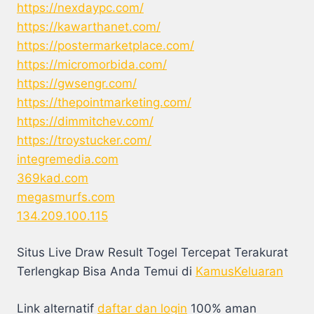
https://nexdaypc.com/
https://kawarthanet.com/
https://postermarketplace.com/
https://micromorbida.com/
https://gwsengr.com/
https://thepointmarketing.com/
https://dimmitchev.com/
https://troystucker.com/
integremedia.com
369kad.com
megasmurfs.com
134.209.100.115
Situs Live Draw Result Togel Tercepat Terakurat
Terlengkap Bisa Anda Temui di
KamusKeluaran
Link alternatif
daftar dan login
100% aman