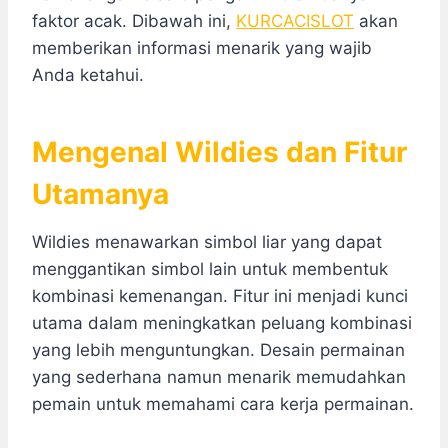
faktor acak. Dibawah ini,
KURCACISLOT
akan
memberikan informasi menarik yang wajib
Anda ketahui.
Mengenal Wildies dan Fitur
Utamanya
Wildies menawarkan simbol liar yang dapat
menggantikan simbol lain untuk membentuk
kombinasi kemenangan. Fitur ini menjadi kunci
utama dalam meningkatkan peluang kombinasi
yang lebih menguntungkan. Desain permainan
yang sederhana namun menarik memudahkan
pemain untuk memahami cara kerja permainan.