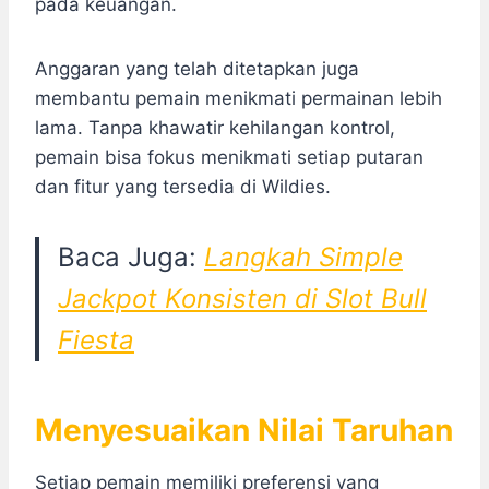
pada keuangan.
Anggaran yang telah ditetapkan juga
membantu pemain menikmati permainan lebih
lama. Tanpa khawatir kehilangan kontrol,
pemain bisa fokus menikmati setiap putaran
dan fitur yang tersedia di Wildies.
Baca Juga:
Langkah Simple
Jackpot Konsisten di Slot Bull
Fiesta
Menyesuaikan Nilai Taruhan
Setiap pemain memiliki preferensi yang