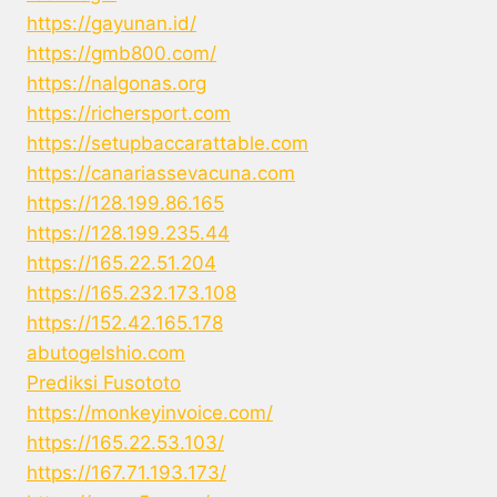
https://gayunan.id/
https://gmb800.com/
https://nalgonas.org
https://richersport.com
https://setupbaccarattable.com
https://canariassevacuna.com
https://128.199.86.165
https://128.199.235.44
https://165.22.51.204
https://165.232.173.108
https://152.42.165.178
abutogelshio.com
Prediksi Fusototo
https://monkeyinvoice.com/
https://165.22.53.103/
https://167.71.193.173/