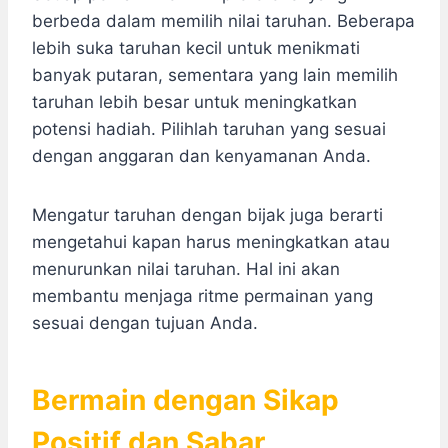
berbeda dalam memilih nilai taruhan. Beberapa
lebih suka taruhan kecil untuk menikmati
banyak putaran, sementara yang lain memilih
taruhan lebih besar untuk meningkatkan
potensi hadiah. Pilihlah taruhan yang sesuai
dengan anggaran dan kenyamanan Anda.
Mengatur taruhan dengan bijak juga berarti
mengetahui kapan harus meningkatkan atau
menurunkan nilai taruhan. Hal ini akan
membantu menjaga ritme permainan yang
sesuai dengan tujuan Anda.
Bermain dengan Sikap
Positif dan Sabar