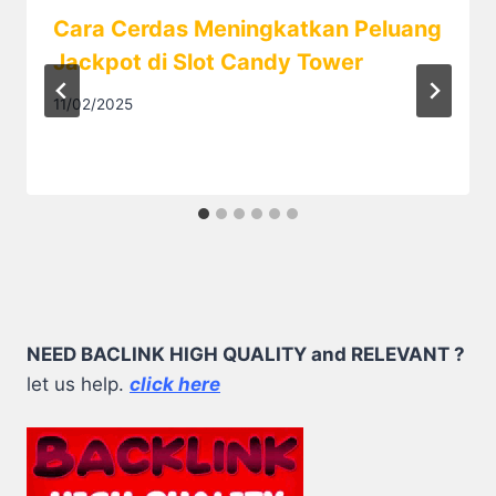
Cara Cerdas Meningkatkan Peluang
Jackpot di Slot Candy Tower
11/02/2025
NEED BACLINK HIGH QUALITY and RELEVANT ?
let us help.
click here