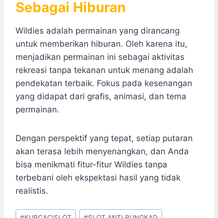
Sebagai Hiburan
Wildies adalah permainan yang dirancang
untuk memberikan hiburan. Oleh karena itu,
menjadikan permainan ini sebagai aktivitas
rekreasi tanpa tekanan untuk menang adalah
pendekatan terbaik. Fokus pada kesenangan
yang didapat dari grafis, animasi, dan tema
permainan.
Dengan perspektif yang tepat, setiap putaran
akan terasa lebih menyenangkan, dan Anda
bisa menikmati fitur-fitur Wildies tanpa
terbebani oleh ekspektasi hasil yang tidak
realistis.
Post
#
KURCACISLOT
#
SLOT ANTI RUNGKAD