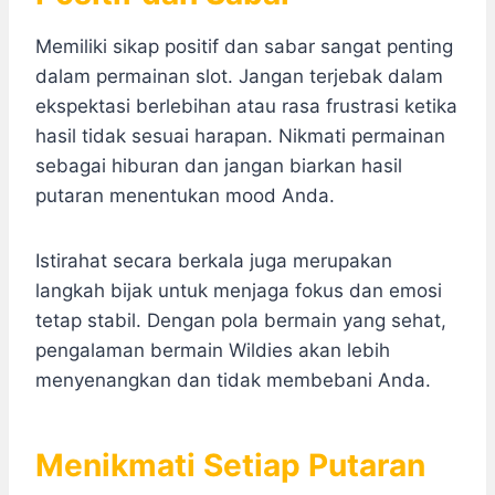
Memiliki sikap positif dan sabar sangat penting
dalam permainan slot. Jangan terjebak dalam
ekspektasi berlebihan atau rasa frustrasi ketika
hasil tidak sesuai harapan. Nikmati permainan
sebagai hiburan dan jangan biarkan hasil
putaran menentukan mood Anda.
Istirahat secara berkala juga merupakan
langkah bijak untuk menjaga fokus dan emosi
tetap stabil. Dengan pola bermain yang sehat,
pengalaman bermain Wildies akan lebih
menyenangkan dan tidak membebani Anda.
Menikmati Setiap Putaran