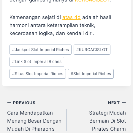
Kemenangan sejati di
atas 4d
adalah hasil
harmoni antara keterampilan teknik,
kecerdasan logika, dan kendali diri.
Post
#
Jackpot Slot Imperial Riches
#
KURCACISLOT
Tags:
#
Link Slot Imperial Riches
#
Situs Slot Imperial Riches
#
Slot Imperial Riches
Post
PREVIOUS
NEXT
Cara Mendapatkan
Strategi Mudah
navigation
Menang Besar Dengan
Bermain Di Slot
Mudah Di Pharaoh’s
Pirates Charm