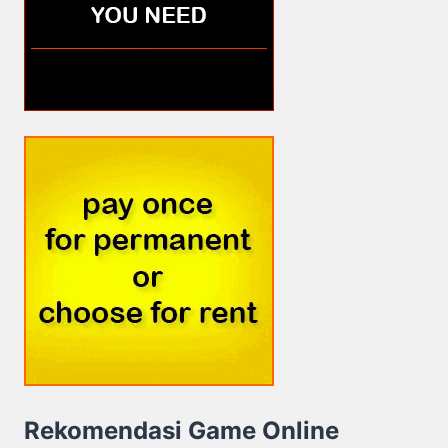
Rekomendasi Game Online