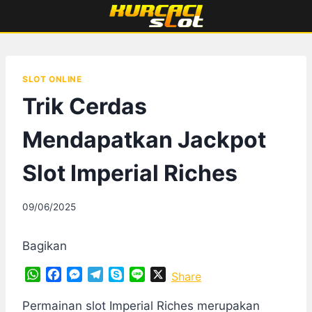
Skip
to
content
SLOT ONLINE
Trik Cerdas
Mendapatkan Jackpot
Slot Imperial Riches
By
09/06/2025
adminkurcaci
Bagikan
W
F
M
T
S
L
X
Share
h
a
e
e
k
i
a
c
s
l
y
n
Permainan slot Imperial Riches merupakan