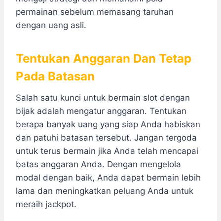
permainan sebelum memasang taruhan
dengan uang asli.
Tentukan Anggaran Dan Tetap
Pada Batasan
Salah satu kunci untuk bermain slot dengan
bijak adalah mengatur anggaran. Tentukan
berapa banyak uang yang siap Anda habiskan
dan patuhi batasan tersebut. Jangan tergoda
untuk terus bermain jika Anda telah mencapai
batas anggaran Anda. Dengan mengelola
modal dengan baik, Anda dapat bermain lebih
lama dan meningkatkan peluang Anda untuk
meraih jackpot.