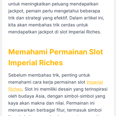
untuk meningkatkan peluang mendapatkan
jackpot, pemain perlu mengetahui beberapa
trik dan strategi yang efektif. Dalam artikel ini,
kita akan membahas trik cerdas untuk
mendapatkan jackpot di slot Imperial Riches.
Memahami Permainan Slot
Imperial Riches
Sebelum membahas trik, penting untuk
memahami cara kerja permainan slot
Imperial
Riches
. Slot ini memiliki desain yang terinspirasi
oleh budaya Asia, dengan simbol-simbol yang
kaya akan makna dan nilai. Permainan ini
menawarkan berbagai fitur, termasuk simbol