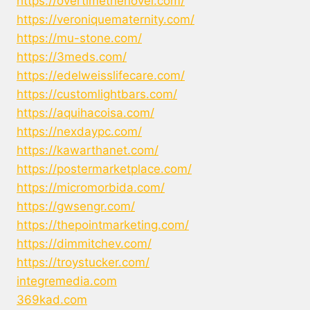
https://overtimethenovel.com/
https://veroniquematernity.com/
https://mu-stone.com/
https://3meds.com/
https://edelweisslifecare.com/
https://customlightbars.com/
https://aquihacoisa.com/
https://nexdaypc.com/
https://kawarthanet.com/
https://postermarketplace.com/
https://micromorbida.com/
https://gwsengr.com/
https://thepointmarketing.com/
https://dimmitchev.com/
https://troystucker.com/
integremedia.com
369kad.com