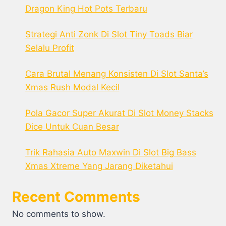
Dragon King Hot Pots Terbaru
Strategi Anti Zonk Di Slot Tiny Toads Biar
Selalu Profit
Cara Brutal Menang Konsisten Di Slot Santa’s
Xmas Rush Modal Kecil
Pola Gacor Super Akurat Di Slot Money Stacks
Dice Untuk Cuan Besar
Trik Rahasia Auto Maxwin Di Slot Big Bass
Xmas Xtreme Yang Jarang Diketahui
Recent Comments
No comments to show.