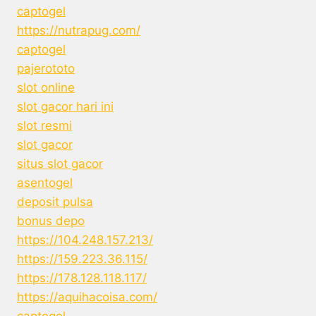
captogel
https://nutrapug.com/
captogel
pajerototo
slot online
slot gacor hari ini
slot resmi
slot gacor
situs slot gacor
asentogel
deposit pulsa
bonus depo
https://104.248.157.213/
https://159.223.36.115/
https://178.128.118.117/
https://aquihacoisa.com/
captogel