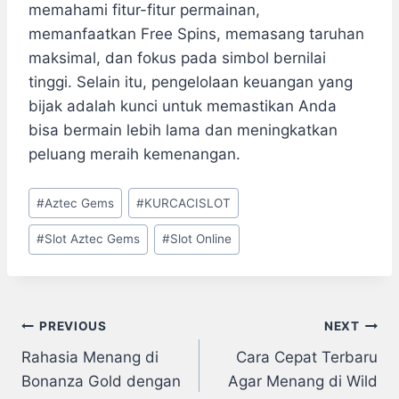
memahami fitur-fitur permainan,
memanfaatkan Free Spins, memasang taruhan
maksimal, dan fokus pada simbol bernilai
tinggi. Selain itu, pengelolaan keuangan yang
bijak adalah kunci untuk memastikan Anda
bisa bermain lebih lama dan meningkatkan
peluang meraih kemenangan.
Post
#
Aztec Gems
#
KURCACISLOT
Tags:
#
Slot Aztec Gems
#
Slot Online
Post
PREVIOUS
NEXT
Rahasia Menang di
Cara Cepat Terbaru
navigation
Bonanza Gold dengan
Agar Menang di Wild