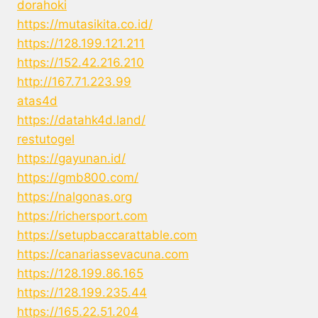
dorahoki
https://mutasikita.co.id/
https://128.199.121.211
https://152.42.216.210
http://167.71.223.99
atas4d
https://datahk4d.land/
restutogel
https://gayunan.id/
https://gmb800.com/
https://nalgonas.org
https://richersport.com
https://setupbaccarattable.com
https://canariassevacuna.com
https://128.199.86.165
https://128.199.235.44
https://165.22.51.204