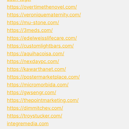
https://overtimethenovel.com/
https://veroniquematernity.com/
https://mu-stone.com/
https://3meds.com/
https://edelweisslifecare.com/
https://customlightbars.com/
https://aquihacoisa.com/
https://nexdaypc.com/
https://kawarthanet.com/
https://postermarketplace.com/
https://micromorbida.com/
https://gwsengr.com/
https://thepointmarketing.com/
https://dimmitchev.com/
https://troystucker.com/
integremedia.com