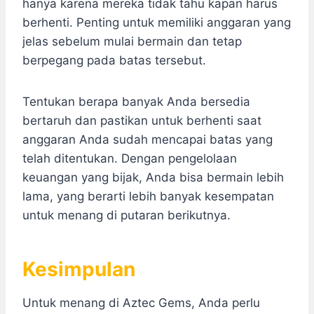
hanya karena mereka tidak tahu kapan harus
berhenti. Penting untuk memiliki anggaran yang
jelas sebelum mulai bermain dan tetap
berpegang pada batas tersebut.
Tentukan berapa banyak Anda bersedia
bertaruh dan pastikan untuk berhenti saat
anggaran Anda sudah mencapai batas yang
telah ditentukan. Dengan pengelolaan
keuangan yang bijak, Anda bisa bermain lebih
lama, yang berarti lebih banyak kesempatan
untuk menang di putaran berikutnya.
Kesimpulan
Untuk menang di Aztec Gems, Anda perlu