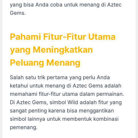
yang bisa Anda coba untuk menang di Aztec
Gems.
Pahami Fitur-Fitur Utama
yang Meningkatkan
Peluang Menang
Salah satu trik pertama yang perlu Anda
ketahui untuk menang di Aztec Gems adalah
memahami fitur-fitur utama dalam permainan.
Di Aztec Gems, simbol Wild adalah fitur yang
sangat penting karena bisa menggantikan
simbol lainnya untuk membentuk kombinasi
pemenang.