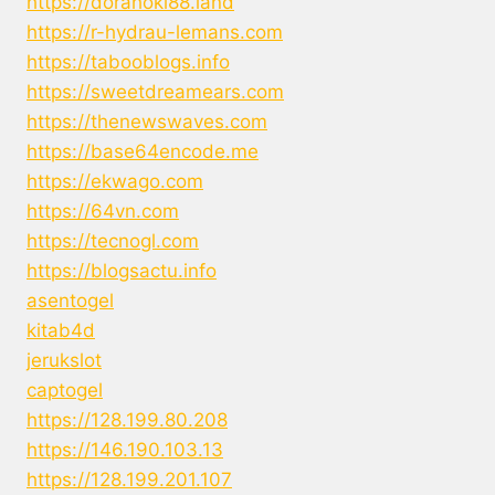
https://dorahoki88.land
https://r-hydrau-lemans.com
https://tabooblogs.info
https://sweetdreamears.com
https://thenewswaves.com
https://base64encode.me
https://ekwago.com
https://64vn.com
https://tecnogl.com
https://blogsactu.info
asentogel
kitab4d
jerukslot
captogel
https://128.199.80.208
https://146.190.103.13
https://128.199.201.107