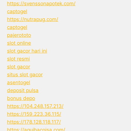
https://svenssonapotek.com/
captogel
https://nutrapug.com/
captogel
pajerototo
slot online
slot gacor hari ini
slot resmi
slot gacor
situs slot gacor
asentogel
deposit pulsa
bonus depo
https://104.248.157.213/
https://159.223.36.115/
https://178.128.118.117/
https://aquihacoisa.com/