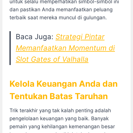
untuk selalu memperhatikan simbol-simbol ini
dan pastikan Anda memanfaatkan peluang
terbaik saat mereka muncul di gulungan.
Baca Juga:
Strategi Pintar
Memanfaatkan Momentum di
Slot Gates of Valhalla
Kelola Keuangan Anda dan
Tentukan Batas Taruhan
Trik terakhir yang tak kalah penting adalah
pengelolaan keuangan yang baik. Banyak
pemain yang kehilangan kemenangan besar