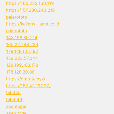
https://165.232.160.119
https://157.230.243.218
pajerototo
https://kellerwilliams.co.id
pajerototo
143.198.80.214
165.22.248.226
178.128.105.192
159.223.57.244
128.199.188.178
178.128.20.86
https://gtatoto.xyz/
https://152.42.197.37/
bibit4d
bibit 4d
asentogel
asen togel