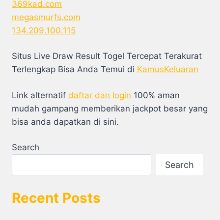
369kad.com
megasmurfs.com
134.209.100.115
Situs Live Draw Result Togel Tercepat Terakurat
Terlengkap Bisa Anda Temui di
KamusKeluaran
Link alternatif
daftar dan login
100% aman
mudah gampang memberikan jackpot besar yang
bisa anda dapatkan di sini.
Search
Search
Recent Posts