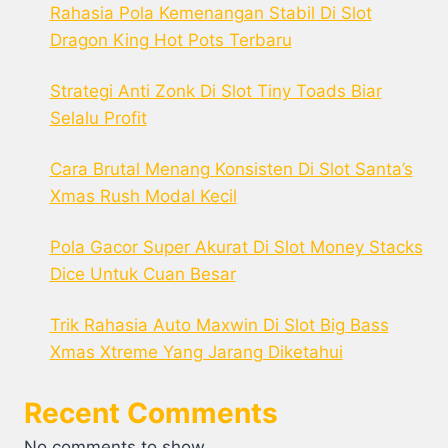
Rahasia Pola Kemenangan Stabil Di Slot
Dragon King Hot Pots Terbaru
Strategi Anti Zonk Di Slot Tiny Toads Biar
Selalu Profit
Cara Brutal Menang Konsisten Di Slot Santa’s
Xmas Rush Modal Kecil
Pola Gacor Super Akurat Di Slot Money Stacks
Dice Untuk Cuan Besar
Trik Rahasia Auto Maxwin Di Slot Big Bass
Xmas Xtreme Yang Jarang Diketahui
Recent Comments
No comments to show.