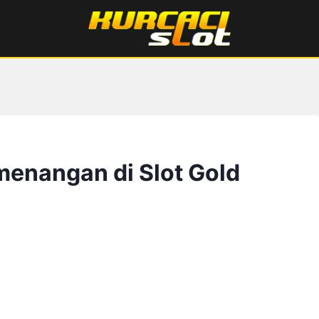
enangan di Slot Gold