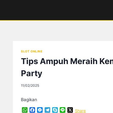
Skip
to
content
SLOT ONLINE
Tips Ampuh Meraih Kem
Party
By
11/02/2025
adminkurcaci
Bagikan
W
F
M
T
S
L
X
Share