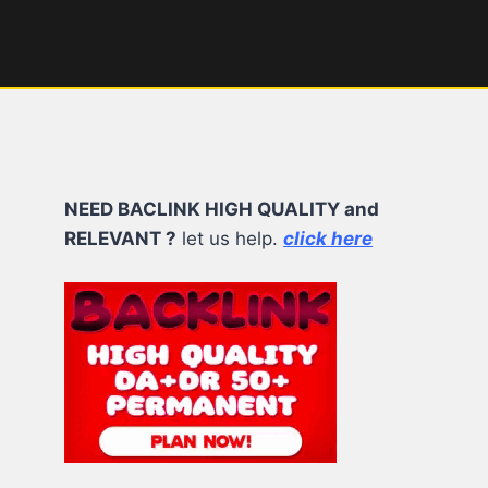
NEED BACLINK HIGH QUALITY and
RELEVANT ?
let us help.
click here