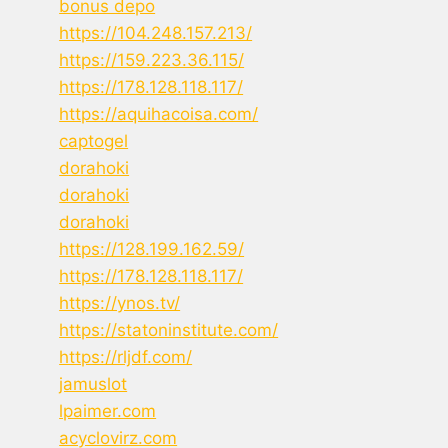
bonus depo
https://104.248.157.213/
https://159.223.36.115/
https://178.128.118.117/
https://aquihacoisa.com/
captogel
dorahoki
dorahoki
dorahoki
https://128.199.162.59/
https://178.128.118.117/
https://ynos.tv/
https://statoninstitute.com/
https://rljdf.com/
jamuslot
lpaimer.com
acyclovirz.com