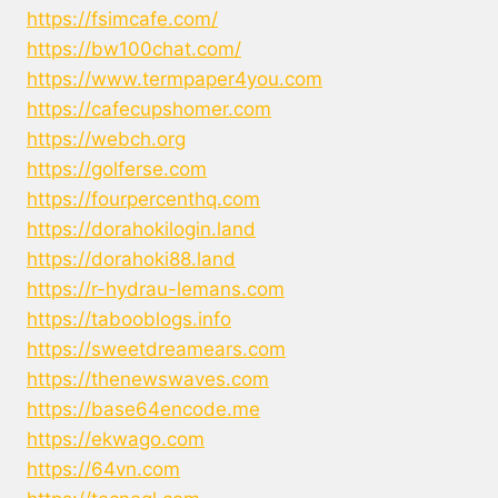
https://fsimcafe.com/
https://bw100chat.com/
https://www.termpaper4you.com
https://cafecupshomer.com
https://webch.org
https://golferse.com
https://fourpercenthq.com
https://dorahokilogin.land
https://dorahoki88.land
https://r-hydrau-lemans.com
https://tabooblogs.info
https://sweetdreamears.com
https://thenewswaves.com
https://base64encode.me
https://ekwago.com
https://64vn.com