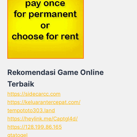
Rekomendasi Game Online
Terbaik
https://sidecarcc.com
https://keluarantercepat.com/
tempototo303.land
https://heylink.me/Captgl4d/
https://128.199.86.165
gtatogel