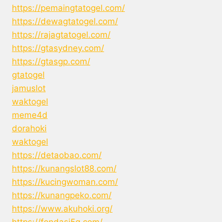
https://pemaingtatogel.com/
https://dewagtatogel.com/
https://rajagtatogel.com/
https://gtasydney.com/
https://gtasgp.com/
gtatogel
jamuslot
waktogel
meme4d
dorahoki
waktogel
https://detaobao.com/
https://kunangslot88.com/
https://kucingwoman.com/
https://kunangpeko.com/
https://www.akuhoki.org/
https://fondasi5g.com/