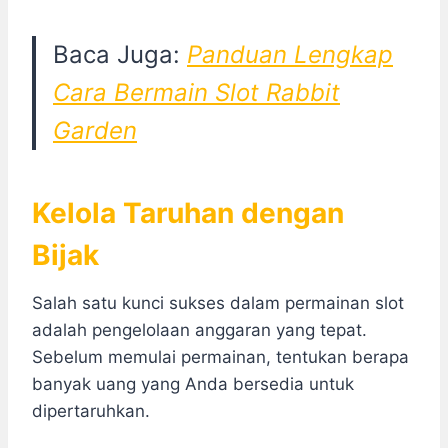
Baca Juga:
Panduan Lengkap
Cara Bermain Slot Rabbit
Garden
Kelola Taruhan dengan
Bijak
Salah satu kunci sukses dalam permainan slot
adalah pengelolaan anggaran yang tepat.
Sebelum memulai permainan, tentukan berapa
banyak uang yang Anda bersedia untuk
dipertaruhkan.