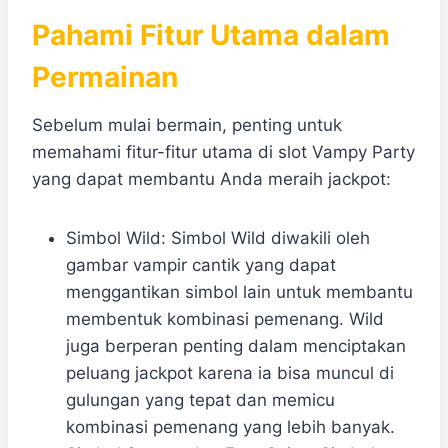
Pahami Fitur Utama dalam
Permainan
Sebelum mulai bermain, penting untuk
memahami fitur-fitur utama di slot Vampy Party
yang dapat membantu Anda meraih jackpot:
Simbol Wild: Simbol Wild diwakili oleh
gambar vampir cantik yang dapat
menggantikan simbol lain untuk membantu
membentuk kombinasi pemenang. Wild
juga berperan penting dalam menciptakan
peluang jackpot karena ia bisa muncul di
gulungan yang tepat dan memicu
kombinasi pemenang yang lebih banyak.