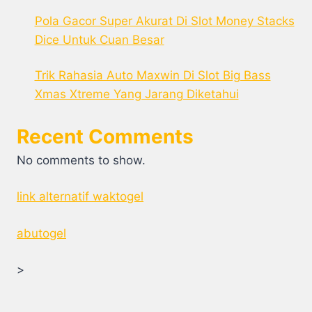
Pola Gacor Super Akurat Di Slot Money Stacks
Dice Untuk Cuan Besar
Trik Rahasia Auto Maxwin Di Slot Big Bass
Xmas Xtreme Yang Jarang Diketahui
Recent Comments
No comments to show.
link alternatif waktogel
abutogel
>