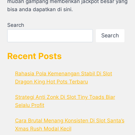
mudah gampang memberikan jackpot besar yang
bisa anda dapatkan di sini.
Search
Search
Recent Posts
Rahasia Pola Kemenangan Stabil Di Slot
Dragon King Hot Pots Terbaru
Strategi Anti Zonk Di Slot Tiny Toads Biar
Selalu Profit
Cara Brutal Menang Konsisten Di Slot Santa’s
Xmas Rush Modal Kecil