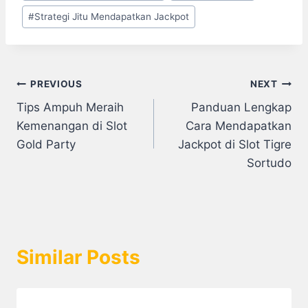
#
Strategi Jitu Mendapatkan Jackpot
Post
PREVIOUS
NEXT
Tips Ampuh Meraih
Panduan Lengkap
navigation
Kemenangan di Slot
Cara Mendapatkan
Gold Party
Jackpot di Slot Tigre
Sortudo
Similar Posts