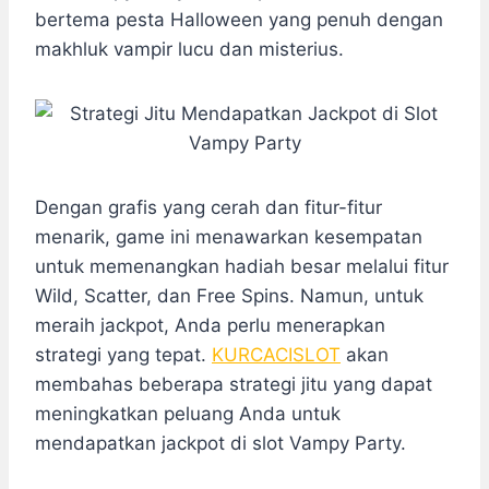
t
e
s
e
p
e
bertema pesta Halloween yang penuh dengan
s
b
e
g
e
makhluk vampir lucu dan misterius.
A
o
n
r
p
o
g
a
p
k
e
m
r
Dengan grafis yang cerah dan fitur-fitur
menarik, game ini menawarkan kesempatan
untuk memenangkan hadiah besar melalui fitur
Wild, Scatter, dan Free Spins. Namun, untuk
meraih jackpot, Anda perlu menerapkan
strategi yang tepat.
KURCACISLOT
akan
membahas beberapa strategi jitu yang dapat
meningkatkan peluang Anda untuk
mendapatkan jackpot di slot Vampy Party.