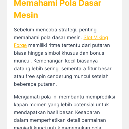
Memahami Pola Dasar
Mesin
Sebelum mencoba strategi, penting
memahami pola dasar mesin.
Slot Viking
Forge
memiliki ritme tertentu dari putaran
biasa hingga simbol khusus dan bonus
muncul. Kemenangan kecil biasanya
datang lebih sering, sementara fitur besar
atau free spin cenderung muncul setelah
beberapa putaran.
Mengamati pola ini membantu memprediksi
kapan momen yang lebih potensial untuk
mendapatkan hasil besar. Kesabaran
dalam memperhatikan detail permainan
menjadi kunci untuk menemukan pola