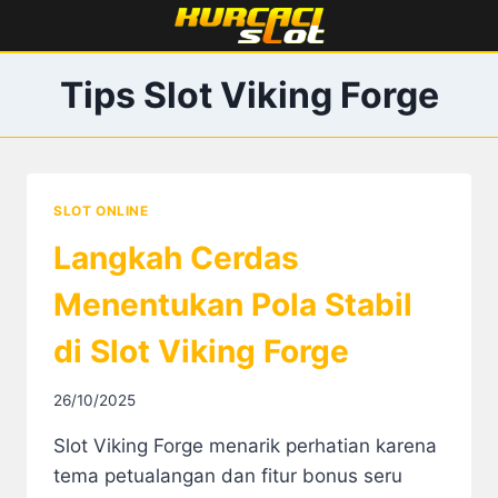
Skip
to
content
Tips Slot Viking Forge
SLOT ONLINE
Langkah Cerdas
Menentukan Pola Stabil
di Slot Viking Forge
26/10/2025
Slot Viking Forge menarik perhatian karena
tema petualangan dan fitur bonus seru