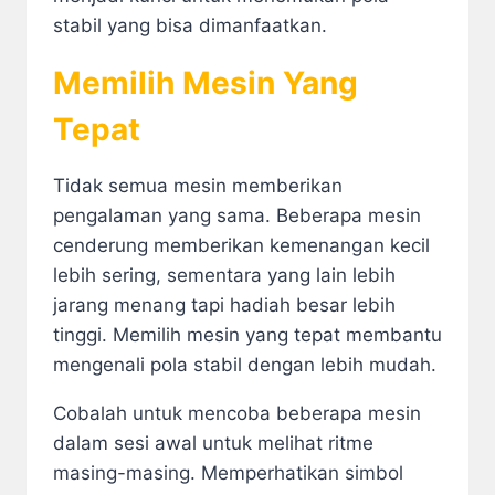
stabil yang bisa dimanfaatkan.
Memilih Mesin Yang
Tepat
Tidak semua mesin memberikan
pengalaman yang sama. Beberapa mesin
cenderung memberikan kemenangan kecil
lebih sering, sementara yang lain lebih
jarang menang tapi hadiah besar lebih
tinggi. Memilih mesin yang tepat membantu
mengenali pola stabil dengan lebih mudah.
Cobalah untuk mencoba beberapa mesin
dalam sesi awal untuk melihat ritme
masing-masing. Memperhatikan simbol