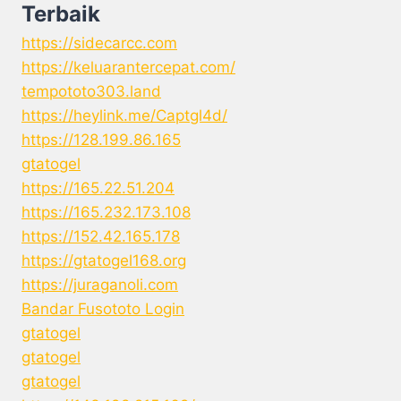
Terbaik
https://sidecarcc.com
https://keluarantercepat.com/
tempototo303.land
https://heylink.me/Captgl4d/
https://128.199.86.165
gtatogel
https://165.22.51.204
https://165.232.173.108
https://152.42.165.178
https://gtatogel168.org
https://juraganoli.com
Bandar Fusototo Login
gtatogel
gtatogel
gtatogel