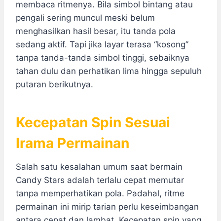
membaca ritmenya. Bila simbol bintang atau
pengali sering muncul meski belum
menghasilkan hasil besar, itu tanda pola
sedang aktif. Tapi jika layar terasa “kosong”
tanpa tanda-tanda simbol tinggi, sebaiknya
tahan dulu dan perhatikan lima hingga sepuluh
putaran berikutnya.
Kecepatan Spin Sesuai
Irama Permainan
Salah satu kesalahan umum saat bermain
Candy Stars adalah terlalu cepat memutar
tanpa memperhatikan pola. Padahal, ritme
permainan ini mirip tarian perlu keseimbangan
antara cepat dan lambat. Kecepatan spin yang