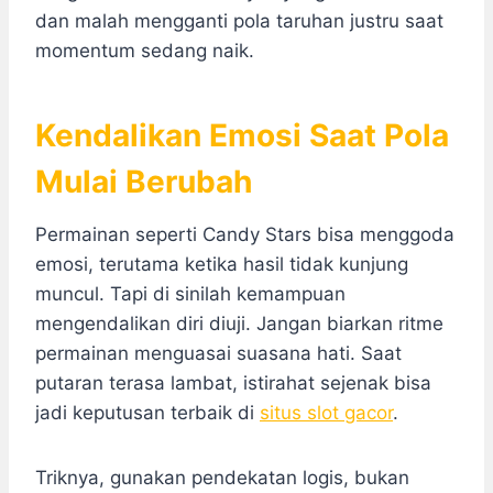
dan malah mengganti pola taruhan justru saat
momentum sedang naik.
Kendalikan Emosi Saat Pola
Mulai Berubah
Permainan seperti Candy Stars bisa menggoda
emosi, terutama ketika hasil tidak kunjung
muncul. Tapi di sinilah kemampuan
mengendalikan diri diuji. Jangan biarkan ritme
permainan menguasai suasana hati. Saat
putaran terasa lambat, istirahat sejenak bisa
jadi keputusan terbaik di
situs slot gacor
.
Triknya, gunakan pendekatan logis, bukan