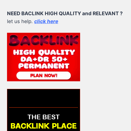
NEED BACLINK HIGH QUALITY and RELEVANT ?
let us help.
click here