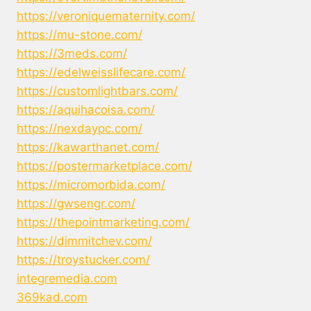
https://veroniquematernity.com/
https://mu-stone.com/
https://3meds.com/
https://edelweisslifecare.com/
https://customlightbars.com/
https://aquihacoisa.com/
https://nexdaypc.com/
https://kawarthanet.com/
https://postermarketplace.com/
https://micromorbida.com/
https://gwsengr.com/
https://thepointmarketing.com/
https://dimmitchev.com/
https://troystucker.com/
integremedia.com
369kad.com