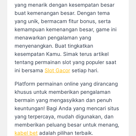
yang menarik dengan kesempatan besar
buat kemenangan besar. Dengan tema
yang unik, bermacam fitur bonus, serta
kemampuan kemenangan besar, game ini
menawarkan pengalaman yang
menyenangkan. Buat tingkatkan
kesempatan Kamu. Simak terus artikel
tentang permainan slot yang populer saat
ini bersama
Slot Gacor
setiap hari.
Platform permainan online yang dirancang
khusus untuk memberikan pengalaman
bermain yang mengasyikkan dan penuh
keuntungan! Bagi Anda yang mencari situs
yang terpercaya, mudah digunakan, dan
memberikan peluang besar untuk menang,
kabel bet
adalah pilihan terbaik.