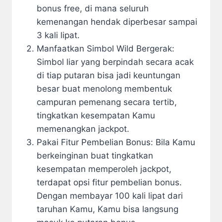
bonus free, di mana seluruh
kemenangan hendak diperbesar sampai
3 kali lipat.
Manfaatkan Simbol Wild Bergerak:
Simbol liar yang berpindah secara acak
di tiap putaran bisa jadi keuntungan
besar buat menolong membentuk
campuran pemenang secara tertib,
tingkatkan kesempatan Kamu
memenangkan jackpot.
Pakai Fitur Pembelian Bonus: Bila Kamu
berkeinginan buat tingkatkan
kesempatan memperoleh jackpot,
terdapat opsi fitur pembelian bonus.
Dengan membayar 100 kali lipat dari
taruhan Kamu, Kamu bisa langsung