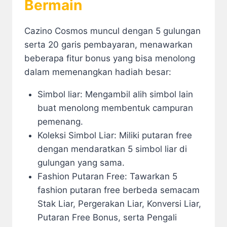
Bermain
Cazino Cosmos muncul dengan 5 gulungan
serta 20 garis pembayaran, menawarkan
beberapa fitur bonus yang bisa menolong
dalam memenangkan hadiah besar:
Simbol liar: Mengambil alih simbol lain
buat menolong membentuk campuran
pemenang.
Koleksi Simbol Liar: Miliki putaran free
dengan mendaratkan 5 simbol liar di
gulungan yang sama.
Fashion Putaran Free: Tawarkan 5
fashion putaran free berbeda semacam
Stak Liar, Pergerakan Liar, Konversi Liar,
Putaran Free Bonus, serta Pengali