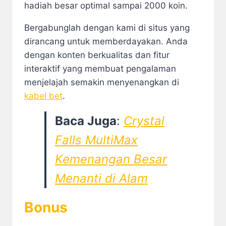
hadiah besar optimal sampai 2000 koin.
Bergabunglah dengan kami di situs yang
dirancang untuk memberdayakan. Anda
dengan konten berkualitas dan fitur
interaktif yang membuat pengalaman
menjelajah semakin menyenangkan di
kabel bet
.
Baca Juga
:
Crystal
Falls MultiMax
Kemenangan Besar
Menanti di Alam
Bonus