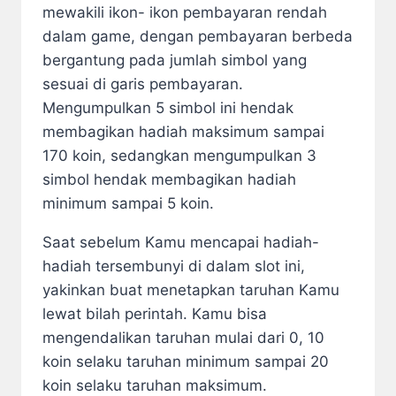
mewakili ikon- ikon pembayaran rendah
dalam game, dengan pembayaran berbeda
bergantung pada jumlah simbol yang
sesuai di garis pembayaran.
Mengumpulkan 5 simbol ini hendak
membagikan hadiah maksimum sampai
170 koin, sedangkan mengumpulkan 3
simbol hendak membagikan hadiah
minimum sampai 5 koin.
Saat sebelum Kamu mencapai hadiah-
hadiah tersembunyi di dalam slot ini,
yakinkan buat menetapkan taruhan Kamu
lewat bilah perintah. Kamu bisa
mengendalikan taruhan mulai dari 0, 10
koin selaku taruhan minimum sampai 20
koin selaku taruhan maksimum.