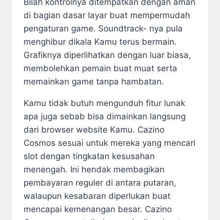
Bilah kontrolnya ditempatkan dengan aman
di bagian dasar layar buat mempermudah
pengaturan game. Soundtrack- nya pula
menghibur dikala Kamu terus bermain.
Grafiknya diperlihatkan dengan luar biasa,
membolehkan pemain buat muat serta
memainkan game tanpa hambatan.
Kamu tidak butuh mengunduh fitur lunak
apa juga sebab bisa dimainkan langsung
dari browser website Kamu. Cazino
Cosmos sesuai untuk mereka yang mencari
slot dengan tingkatan kesusahan
menengah. Ini hendak membagikan
pembayaran reguler di antara putaran,
walaupun kesabaran diperlukan buat
mencapai kemenangan besar. Cazino