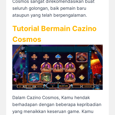
Cosmos sangat direkomendasikan buat
seluruh golongan, baik pemain baru
ataupun yang telah berpengalaman.
Tutorial Bermain Cazino
Cosmos
Dalam Cazino Cosmos, Kamu hendak
berhadapan dengan beberapa kepribadian
yang menaikkan keseruan game. Kamu