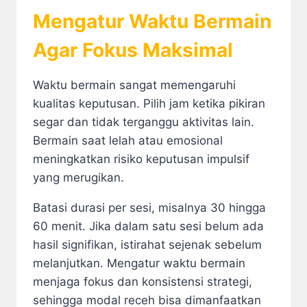
Mengatur Waktu Bermain
Agar Fokus Maksimal
Waktu bermain sangat memengaruhi
kualitas keputusan. Pilih jam ketika pikiran
segar dan tidak terganggu aktivitas lain.
Bermain saat lelah atau emosional
meningkatkan risiko keputusan impulsif
yang merugikan.
Batasi durasi per sesi, misalnya 30 hingga
60 menit. Jika dalam satu sesi belum ada
hasil signifikan, istirahat sejenak sebelum
melanjutkan. Mengatur waktu bermain
menjaga fokus dan konsistensi strategi,
sehingga modal receh bisa dimanfaatkan