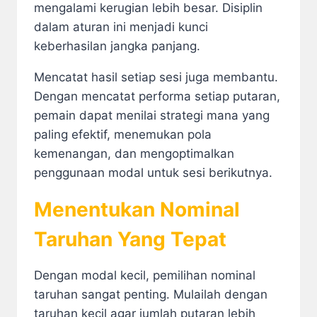
mengalami kerugian lebih besar. Disiplin
dalam aturan ini menjadi kunci
keberhasilan jangka panjang.
Mencatat hasil setiap sesi juga membantu.
Dengan mencatat performa setiap putaran,
pemain dapat menilai strategi mana yang
paling efektif, menemukan pola
kemenangan, dan mengoptimalkan
penggunaan modal untuk sesi berikutnya.
Menentukan Nominal
Taruhan Yang Tepat
Dengan modal kecil, pemilihan nominal
taruhan sangat penting. Mulailah dengan
taruhan kecil agar jumlah putaran lebih