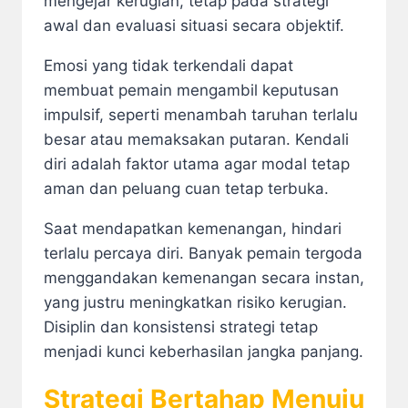
mengejar kerugian, tetap pada strategi
awal dan evaluasi situasi secara objektif.
Emosi yang tidak terkendali dapat
membuat pemain mengambil keputusan
impulsif, seperti menambah taruhan terlalu
besar atau memaksakan putaran. Kendali
diri adalah faktor utama agar modal tetap
aman dan peluang cuan tetap terbuka.
Saat mendapatkan kemenangan, hindari
terlalu percaya diri. Banyak pemain tergoda
menggandakan kemenangan secara instan,
yang justru meningkatkan risiko kerugian.
Disiplin dan konsistensi strategi tetap
menjadi kunci keberhasilan jangka panjang.
Strategi Bertahap Menuju