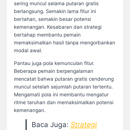
sering muncul selama putaran gratis
berlangsung. Semakin lama fitur ini
bertahan, semakin besar potensi
kemenangan. Kesabaran dan strategi
bertahap membantu pemain
memaksimalkan hasil tanpa mengorbankan
modal awal.
Pantau juga pola kemunculan fitur.
Beberapa pemain berpengalaman
mencatat bahwa putaran gratis cenderung
muncul setelah sejumlah putaran tertentu.
Mengamati pola ini membantu mengatur
ritme taruhan dan memaksimalkan potensi
kemenangan.
Baca Juga:
Strategi