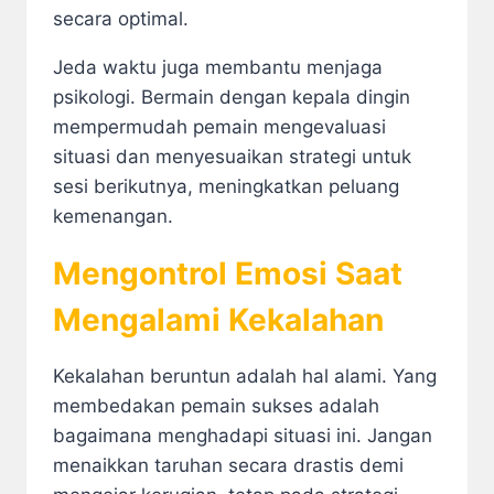
secara optimal.
Jeda waktu juga membantu menjaga
psikologi. Bermain dengan kepala dingin
mempermudah pemain mengevaluasi
situasi dan menyesuaikan strategi untuk
sesi berikutnya, meningkatkan peluang
kemenangan.
Mengontrol Emosi Saat
Mengalami Kekalahan
Kekalahan beruntun adalah hal alami. Yang
membedakan pemain sukses adalah
bagaimana menghadapi situasi ini. Jangan
menaikkan taruhan secara drastis demi