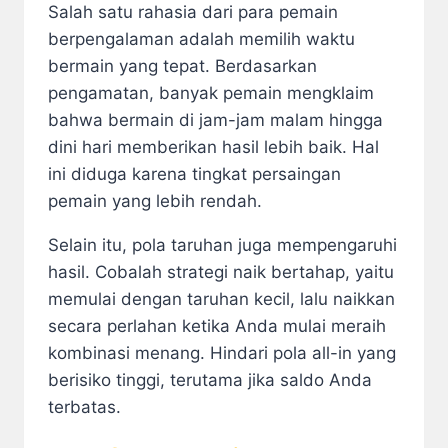
Salah satu rahasia dari para pemain
berpengalaman adalah memilih waktu
bermain yang tepat. Berdasarkan
pengamatan, banyak pemain mengklaim
bahwa bermain di jam-jam malam hingga
dini hari memberikan hasil lebih baik. Hal
ini diduga karena tingkat persaingan
pemain yang lebih rendah.
Selain itu, pola taruhan juga mempengaruhi
hasil. Cobalah strategi naik bertahap, yaitu
memulai dengan taruhan kecil, lalu naikkan
secara perlahan ketika Anda mulai meraih
kombinasi menang. Hindari pola all-in yang
berisiko tinggi, terutama jika saldo Anda
terbatas.