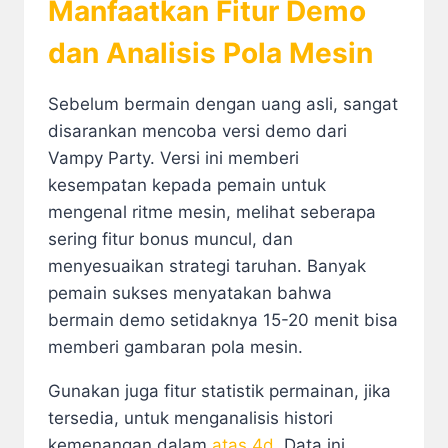
Manfaatkan Fitur Demo
dan Analisis Pola Mesin
Sebelum bermain dengan uang asli, sangat
disarankan mencoba versi demo dari
Vampy Party. Versi ini memberi
kesempatan kepada pemain untuk
mengenal ritme mesin, melihat seberapa
sering fitur bonus muncul, dan
menyesuaikan strategi taruhan. Banyak
pemain sukses menyatakan bahwa
bermain demo setidaknya 15-20 menit bisa
memberi gambaran pola mesin.
Gunakan juga fitur statistik permainan, jika
tersedia, untuk menganalisis histori
kemenangan dalam
atas 4d
. Data ini