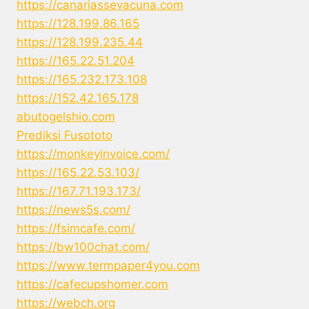
https://canariassevacuna.com
https://128.199.86.165
https://128.199.235.44
https://165.22.51.204
https://165.232.173.108
https://152.42.165.178
abutogelshio.com
Prediksi Fusototo
https://monkeyinvoice.com/
https://165.22.53.103/
https://167.71.193.173/
https://news5s.com/
https://fsimcafe.com/
https://bw100chat.com/
https://www.termpaper4you.com
https://cafecupshomer.com
https://webch.org