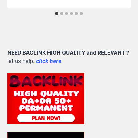
NEED BACLINK HIGH QUALITY and RELEVANT ?
let us help.
click here