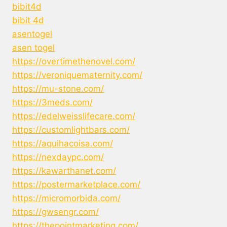
bibit4d
bibit 4d
asentogel
asen togel
https://overtimethenovel.com/
https://veroniquematernity.com/
https://mu-stone.com/
https://3meds.com/
https://edelweisslifecare.com/
https://customlightbars.com/
https://aquihacoisa.com/
https://nexdaypc.com/
https://kawarthanet.com/
https://postermarketplace.com/
https://micromorbida.com/
https://gwsengr.com/
https://thepointmarketing.com/