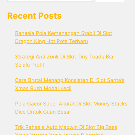
Recent Posts
Rahasia Pola Kemenangan Stabil Di Slot
Dragon King Hot Pots Terbaru
Strategi Anti Zonk Di Slot Tiny Toads Biar
Selalu Profit
Cara Brutal Menang Konsisten Di Slot Santa’s
Xmas Rush Modal Kecil
Pola Gacor Super Akurat Di Slot Money Stacks
Dice Untuk Cuan Besar
Trik Rahasia Auto Maxwin Di Slot Big Bass