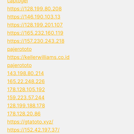
captogel
https://128.199.80.208
https://146.190.103.13
https://128.199.201.107
https://165.232.160.119
https://157.230.243.218
pajerototo
https://kellerwilliams.co.id
pajerototo
143.198.80.214
165.22.248.226
178.128.105.192
159.223.57.244
128.199.188.178
178.128.20.86
https://gtatoto.xyz/
https://152.42.197.37/