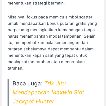
menentukan strategi bermain.
Misalnya, fokus pada memicu simbol scatter
untuk mendapatkan bonus putaran gratis yang
berpeluang meningkatkan kemenangan tanpa
harus menambahkan modal tambahan. Selain
itu, memperhatikan pola kemenangan dari
putaran sebelumnya dapat membantu dalam
menentukan kapan saat yang tepat untuk
meningkatkan taruhan atau menurunkan
taruhan.
Baca Juga:
Trik Jitu
Mendapatkan Maxwin Slot
Jackpot Hunter