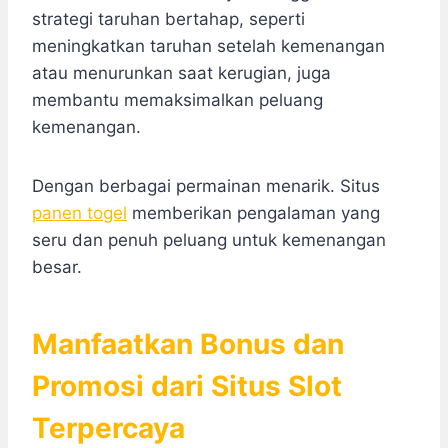
strategi taruhan bertahap, seperti
meningkatkan taruhan setelah kemenangan
atau menurunkan saat kerugian, juga
membantu memaksimalkan peluang
kemenangan.
Dengan berbagai permainan menarik. Situs
panen togel
memberikan pengalaman yang
seru dan penuh peluang untuk kemenangan
besar.
Manfaatkan Bonus dan
Promosi dari Situs Slot
Terpercaya