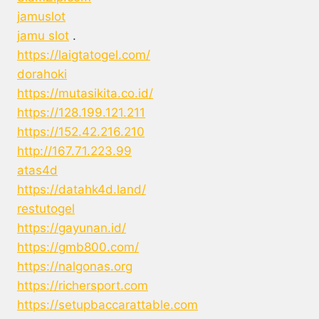
jamuslot
jamu slot
.
https://laigtatogel.com/
dorahoki
https://mutasikita.co.id/
https://128.199.121.211
https://152.42.216.210
http://167.71.223.99
atas4d
https://datahk4d.land/
restutogel
https://gayunan.id/
https://gmb800.com/
https://nalgonas.org
https://richersport.com
https://setupbaccarattable.com