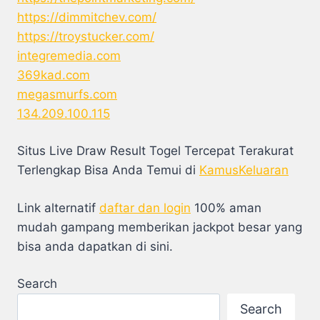
https://dimmitchev.com/
https://troystucker.com/
integremedia.com
369kad.com
megasmurfs.com
134.209.100.115
Situs Live Draw Result Togel Tercepat Terakurat
Terlengkap Bisa Anda Temui di
KamusKeluaran
Link alternatif
daftar dan login
100% aman
mudah gampang memberikan jackpot besar yang
bisa anda dapatkan di sini.
Search
Search