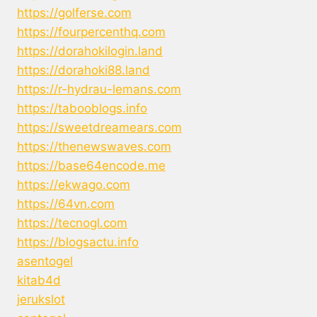
https://golferse.com
https://fourpercenthq.com
https://dorahokilogin.land
https://dorahoki88.land
https://r-hydrau-lemans.com
https://tabooblogs.info
https://sweetdreamears.com
https://thenewswaves.com
https://base64encode.me
https://ekwago.com
https://64vn.com
https://tecnogl.com
https://blogsactu.info
asentogel
kitab4d
jerukslot