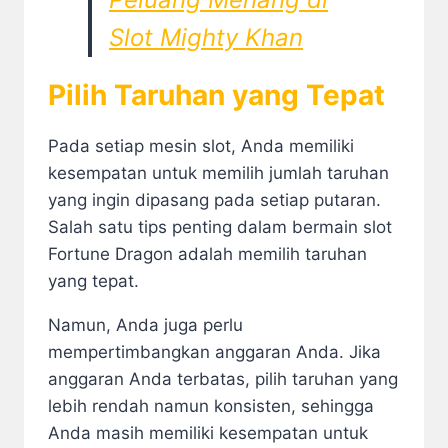
Slot Mighty Khan
Pilih Taruhan yang Tepat
Pada setiap mesin slot, Anda memiliki
kesempatan untuk memilih jumlah taruhan
yang ingin dipasang pada setiap putaran.
Salah satu tips penting dalam bermain slot
Fortune Dragon adalah memilih taruhan
yang tepat.
Namun, Anda juga perlu
mempertimbangkan anggaran Anda. Jika
anggaran Anda terbatas, pilih taruhan yang
lebih rendah namun konsisten, sehingga
Anda masih memiliki kesempatan untuk