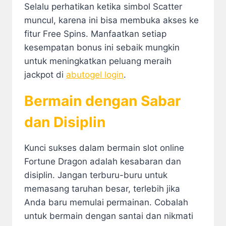
Selalu perhatikan ketika simbol Scatter
muncul, karena ini bisa membuka akses ke
fitur Free Spins. Manfaatkan setiap
kesempatan bonus ini sebaik mungkin
untuk meningkatkan peluang meraih
jackpot di
abutogel login
.
Bermain dengan Sabar
dan Disiplin
Kunci sukses dalam bermain slot online
Fortune Dragon adalah kesabaran dan
disiplin. Jangan terburu-buru untuk
memasang taruhan besar, terlebih jika
Anda baru memulai permainan. Cobalah
untuk bermain dengan santai dan nikmati