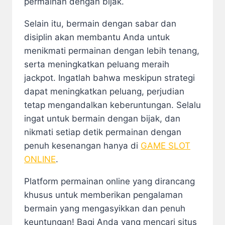
permainan dengan bijak.
Selain itu, bermain dengan sabar dan
disiplin akan membantu Anda untuk
menikmati permainan dengan lebih tenang,
serta meningkatkan peluang meraih
jackpot. Ingatlah bahwa meskipun strategi
dapat meningkatkan peluang, perjudian
tetap mengandalkan keberuntungan. Selalu
ingat untuk bermain dengan bijak, dan
nikmati setiap detik permainan dengan
penuh kesenangan hanya di
GAME SLOT
ONLINE
.
Platform permainan online yang dirancang
khusus untuk memberikan pengalaman
bermain yang mengasyikkan dan penuh
keuntungan! Bagi Anda yang mencari situs