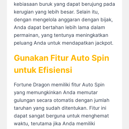
kebiasaan buruk yang dapat berujung pada
kerugian yang lebih besar. Selain itu,
dengan mengelola anggaran dengan bijak,
Anda dapat bertahan lebih lama dalam
permainan, yang tentunya meningkatkan
peluang Anda untuk mendapatkan jackpot.
Gunakan Fitur Auto Spin
untuk Efisiensi
Fortune Dragon memiliki fitur Auto Spin
yang memungkinkan Anda memutar
gulungan secara otomatis dengan jumlah
taruhan yang sudah ditentukan. Fitur ini
dapat sangat berguna untuk menghemat
waktu, terutama jika Anda memiliki