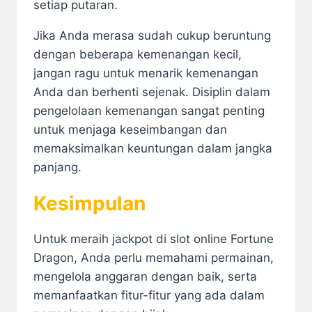
setiap putaran.
Jika Anda merasa sudah cukup beruntung
dengan beberapa kemenangan kecil,
jangan ragu untuk menarik kemenangan
Anda dan berhenti sejenak. Disiplin dalam
pengelolaan kemenangan sangat penting
untuk menjaga keseimbangan dan
memaksimalkan keuntungan dalam jangka
panjang.
Kesimpulan
Untuk meraih jackpot di slot online Fortune
Dragon, Anda perlu memahami permainan,
mengelola anggaran dengan baik, serta
memanfaatkan fitur-fitur yang ada dalam