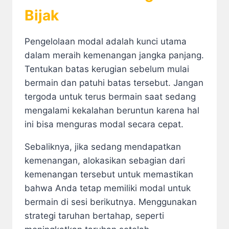
Bijak
Pengelolaan modal adalah kunci utama
dalam meraih kemenangan jangka panjang.
Tentukan batas kerugian sebelum mulai
bermain dan patuhi batas tersebut. Jangan
tergoda untuk terus bermain saat sedang
mengalami kekalahan beruntun karena hal
ini bisa menguras modal secara cepat.
Sebaliknya, jika sedang mendapatkan
kemenangan, alokasikan sebagian dari
kemenangan tersebut untuk memastikan
bahwa Anda tetap memiliki modal untuk
bermain di sesi berikutnya. Menggunakan
strategi taruhan bertahap, seperti