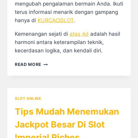
mengubah pengalaman bermain Anda. Ikuti
terus informasi menarik dengan gampang
hanya di
KURCACISLOT
.
Kemenangan sejati di
atas 4d
adalah hasil
harmoni antara keterampilan teknik,
kecerdasan logika, dan kendali diri.
TRIK
READ MORE
CERDAS
MENDAPATKAN
JACKPOT
SLOT
IMPERIAL
SLOT ONLINE
RICHES
Tips Mudah Menemukan
Jackpot Besar Di Slot
Imperial Riches