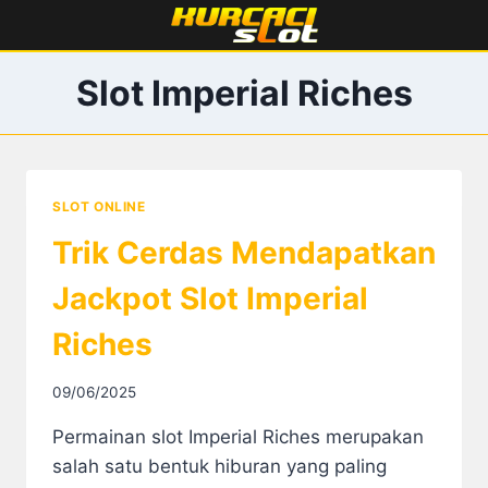
Skip
to
content
Slot Imperial Riches
SLOT ONLINE
Trik Cerdas Mendapatkan
Jackpot Slot Imperial
Riches
09/06/2025
Permainan slot Imperial Riches merupakan
salah satu bentuk hiburan yang paling