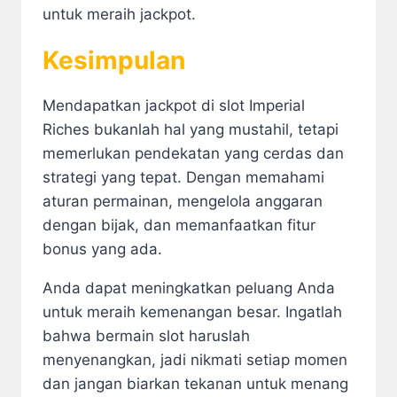
untuk meraih jackpot.
Kesimpulan
Mendapatkan jackpot di slot Imperial
Riches bukanlah hal yang mustahil, tetapi
memerlukan pendekatan yang cerdas dan
strategi yang tepat. Dengan memahami
aturan permainan, mengelola anggaran
dengan bijak, dan memanfaatkan fitur
bonus yang ada.
Anda dapat meningkatkan peluang Anda
untuk meraih kemenangan besar. Ingatlah
bahwa bermain slot haruslah
menyenangkan, jadi nikmati setiap momen
dan jangan biarkan tekanan untuk menang