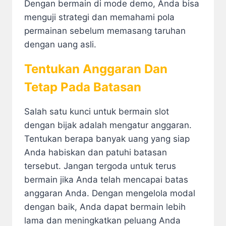
Dengan bermain di mode demo, Anda bisa
menguji strategi dan memahami pola
permainan sebelum memasang taruhan
dengan uang asli.
Tentukan Anggaran Dan
Tetap Pada Batasan
Salah satu kunci untuk bermain slot
dengan bijak adalah mengatur anggaran.
Tentukan berapa banyak uang yang siap
Anda habiskan dan patuhi batasan
tersebut. Jangan tergoda untuk terus
bermain jika Anda telah mencapai batas
anggaran Anda. Dengan mengelola modal
dengan baik, Anda dapat bermain lebih
lama dan meningkatkan peluang Anda