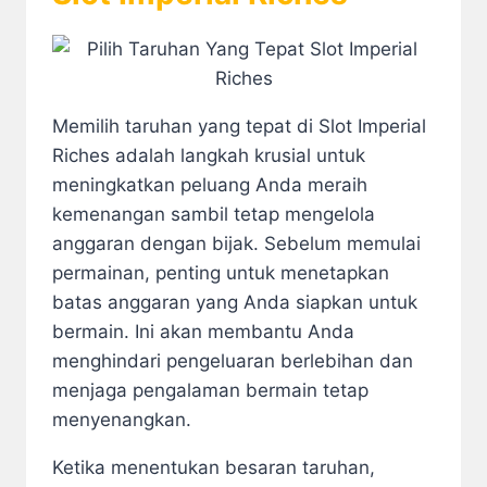
Memilih taruhan yang tepat di Slot Imperial
Riches adalah langkah krusial untuk
meningkatkan peluang Anda meraih
kemenangan sambil tetap mengelola
anggaran dengan bijak. Sebelum memulai
permainan, penting untuk menetapkan
batas anggaran yang Anda siapkan untuk
bermain. Ini akan membantu Anda
menghindari pengeluaran berlebihan dan
menjaga pengalaman bermain tetap
menyenangkan.
Ketika menentukan besaran taruhan,