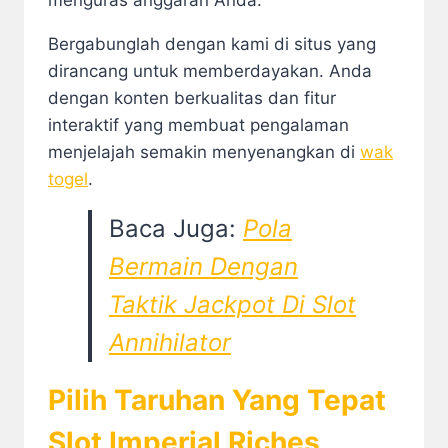
Bergabunglah dengan kami di situs yang
dirancang untuk memberdayakan. Anda
dengan konten berkualitas dan fitur
interaktif yang membuat pengalaman
menjelajah semakin menyenangkan di
wak
togel
.
Baca Juga:
Pola
Bermain Dengan
Taktik Jackpot Di Slot
Annihilator
Pilih Taruhan Yang Tepat
Slot Imperial Riches