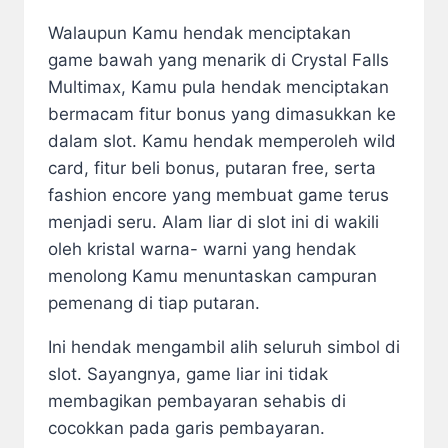
Walaupun Kamu hendak menciptakan
game bawah yang menarik di Crystal Falls
Multimax, Kamu pula hendak menciptakan
bermacam fitur bonus yang dimasukkan ke
dalam slot. Kamu hendak memperoleh wild
card, fitur beli bonus, putaran free, serta
fashion encore yang membuat game terus
menjadi seru. Alam liar di slot ini di wakili
oleh kristal warna- warni yang hendak
menolong Kamu menuntaskan campuran
pemenang di tiap putaran.
Ini hendak mengambil alih seluruh simbol di
slot. Sayangnya, game liar ini tidak
membagikan pembayaran sehabis di
cocokkan pada garis pembayaran.