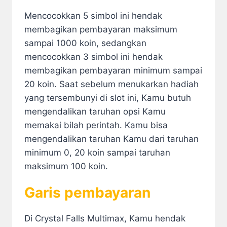
Mencocokkan 5 simbol ini hendak
membagikan pembayaran maksimum
sampai 1000 koin, sedangkan
mencocokkan 3 simbol ini hendak
membagikan pembayaran minimum sampai
20 koin. Saat sebelum menukarkan hadiah
yang tersembunyi di slot ini, Kamu butuh
mengendalikan taruhan opsi Kamu
memakai bilah perintah. Kamu bisa
mengendalikan taruhan Kamu dari taruhan
minimum 0, 20 koin sampai taruhan
maksimum 100 koin.
Garis pembayaran
Di Crystal Falls Multimax, Kamu hendak