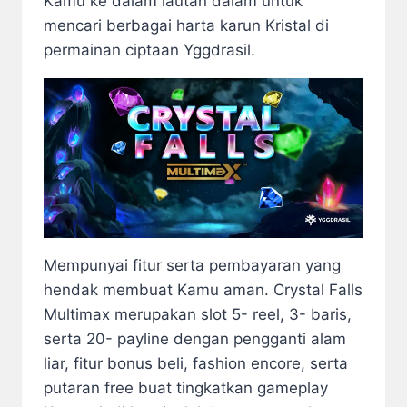
Kamu ke dalam lautan dalam untuk
mencari berbagai harta karun Kristal di
permainan ciptaan Yggdrasil.
Mempunyai fitur serta pembayaran yang
hendak membuat Kamu aman. Crystal Falls
Multimax merupakan slot 5- reel, 3- baris,
serta 20- payline dengan pengganti alam
liar, fitur bonus beli, fashion encore, serta
putaran free buat tingkatkan gameplay