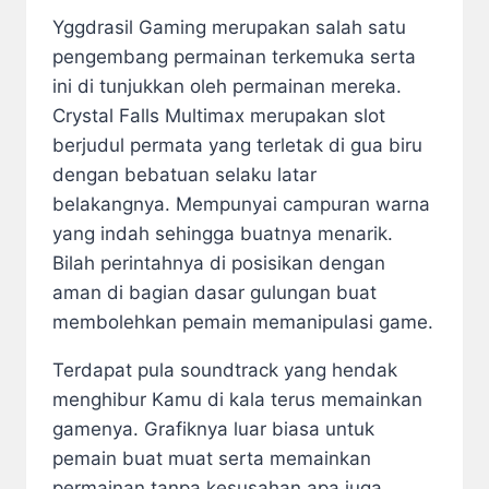
Yggdrasil Gaming merupakan salah satu
pengembang permainan terkemuka serta
ini di tunjukkan oleh permainan mereka.
Crystal Falls Multimax merupakan slot
berjudul permata yang terletak di gua biru
dengan bebatuan selaku latar
belakangnya. Mempunyai campuran warna
yang indah sehingga buatnya menarik.
Bilah perintahnya di posisikan dengan
aman di bagian dasar gulungan buat
membolehkan pemain memanipulasi game.
Terdapat pula soundtrack yang hendak
menghibur Kamu di kala terus memainkan
gamenya. Grafiknya luar biasa untuk
pemain buat muat serta memainkan
permainan tanpa kesusahan apa juga.