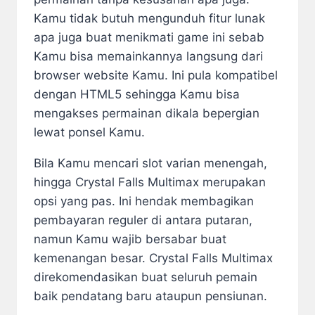
Kamu tidak butuh mengunduh fitur lunak
apa juga buat menikmati game ini sebab
Kamu bisa memainkannya langsung dari
browser website Kamu. Ini pula kompatibel
dengan HTML5 sehingga Kamu bisa
mengakses permainan dikala bepergian
lewat ponsel Kamu.
Bila Kamu mencari slot varian menengah,
hingga Crystal Falls Multimax merupakan
opsi yang pas. Ini hendak membagikan
pembayaran reguler di antara putaran,
namun Kamu wajib bersabar buat
kemenangan besar. Crystal Falls Multimax
direkomendasikan buat seluruh pemain
baik pendatang baru ataupun pensiunan.