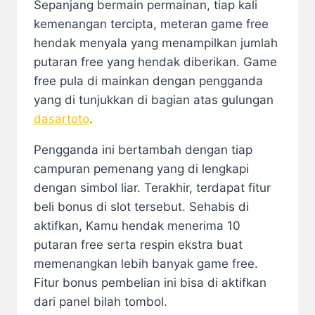
Sepanjang bermain permainan, tiap kali
kemenangan tercipta, meteran game free
hendak menyala yang menampilkan jumlah
putaran free yang hendak diberikan. Game
free pula di mainkan dengan pengganda
yang di tunjukkan di bagian atas gulungan
dasartoto
.
Pengganda ini bertambah dengan tiap
campuran pemenang yang di lengkapi
dengan simbol liar. Terakhir, terdapat fitur
beli bonus di slot tersebut. Sehabis di
aktifkan, Kamu hendak menerima 10
putaran free serta respin ekstra buat
memenangkan lebih banyak game free.
Fitur bonus pembelian ini bisa di aktifkan
dari panel bilah tombol.