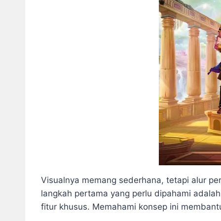
Visualnya memang sederhana, tetapi alur per
langkah pertama yang perlu dipahami adalah
fitur khusus. Memahami konsep ini membantu