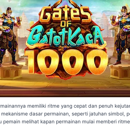
mainannya memiliki ritme yang cepat dan penuh kejutan
 mekanisme dasar permainan, seperti jatuhan simbol,
 pemain melihat kapan permainan mulai memberi ritme p