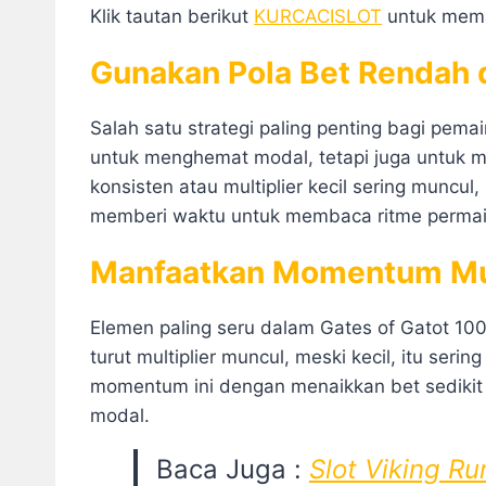
Klik tautan berikut
KURCACISLOT
untuk memas
Gunakan Pola Bet Rendah 
Salah satu strategi paling penting bagi pem
untuk menghemat modal, tetapi juga untuk 
konsisten atau multiplier kecil sering muncu
memberi waktu untuk membaca ritme permai
Manfaatkan Momentum Mult
Elemen paling seru dalam Gates of Gatot 100
turut multiplier muncul, meski kecil, itu s
momentum ini dengan menaikkan bet sedikit s
modal.
Baca Juga :
Slot Viking R