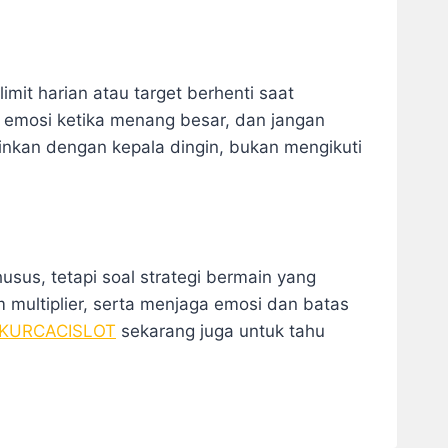
imit harian atau target berhenti saat
 emosi ketika menang besar, dan jangan
nkan dengan kepala dingin, bukan mengikuti
sus, tetapi soal strategi bermain yang
ultiplier, serta menjaga emosi dan batas
KURCACISLOT
sekarang juga untuk tahu