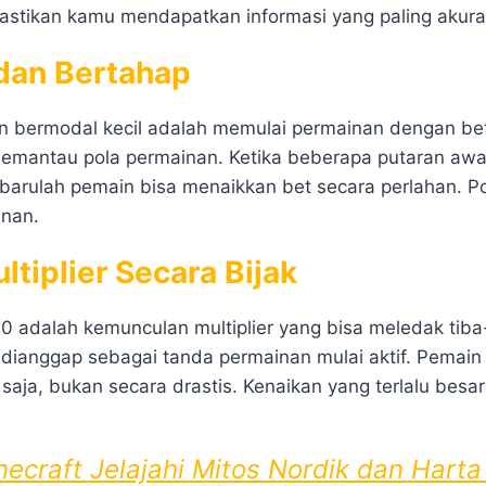
tikan kamu mendapatkan informasi yang paling akurat 
dan Bertahap
ain bermodal kecil adalah memulai permainan dengan be
memantau pola permainan. Ketika beberapa putaran awa
l, barulah pemain bisa menaikkan bet secara perlahan. P
nan.
iplier Secara Bijak
0 adalah kemunculan multiplier yang bisa meledak tiba
ering dianggap sebagai tanda permainan mulai aktif. Pe
aja, bukan secara drastis. Kenaikan yang terlalu besa
unecraft Jelajahi Mitos Nordik dan Hart