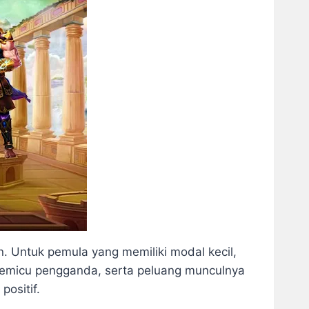
. Untuk pemula yang memiliki modal kecil,
 pemicu pengganda, serta peluang munculnya
ositif.