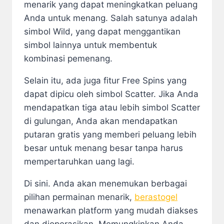
menarik yang dapat meningkatkan peluang
Anda untuk menang. Salah satunya adalah
simbol Wild, yang dapat menggantikan
simbol lainnya untuk membentuk
kombinasi pemenang.
Selain itu, ada juga fitur Free Spins yang
dapat dipicu oleh simbol Scatter. Jika Anda
mendapatkan tiga atau lebih simbol Scatter
di gulungan, Anda akan mendapatkan
putaran gratis yang memberi peluang lebih
besar untuk menang besar tanpa harus
mempertaruhkan uang lagi.
Di sini. Anda akan menemukan berbagai
pilihan permainan menarik,
berastogel
menawarkan platform yang mudah diakses