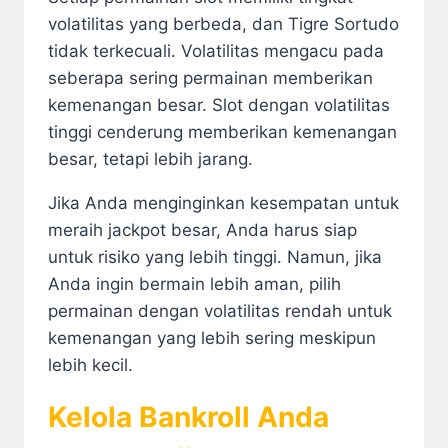
volatilitas yang berbeda, dan Tigre Sortudo
tidak terkecuali. Volatilitas mengacu pada
seberapa sering permainan memberikan
kemenangan besar. Slot dengan volatilitas
tinggi cenderung memberikan kemenangan
besar, tetapi lebih jarang.
Jika Anda menginginkan kesempatan untuk
meraih jackpot besar, Anda harus siap
untuk risiko yang lebih tinggi. Namun, jika
Anda ingin bermain lebih aman, pilih
permainan dengan volatilitas rendah untuk
kemenangan yang lebih sering meskipun
lebih kecil.
Kelola Bankroll Anda