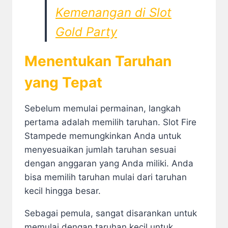
Kemenangan di Slot
Gold Party
Menentukan Taruhan
yang Tepat
Sebelum memulai permainan, langkah
pertama adalah memilih taruhan. Slot Fire
Stampede memungkinkan Anda untuk
menyesuaikan jumlah taruhan sesuai
dengan anggaran yang Anda miliki. Anda
bisa memilih taruhan mulai dari taruhan
kecil hingga besar.
Sebagai pemula, sangat disarankan untuk
memulai dengan taruhan kecil untuk