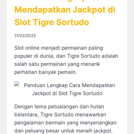
Mendapatkan Jackpot di
Slot Tigre Sortudo
11/02/2025
Slot online menjadi permainan paling
populer di dunia, dan Tigre Sortudo adalah
salah satu permainan yang menarik
perhatian banyak pemain.
Dengan tema petualangan dan hutan
belantara, Tigre Sortudo menawarkan
pengalaman bermain yang menyenangkan
dan peluang besar untuk meraih jackpot.