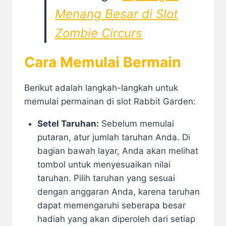
Menang Besar di Slot
Zombie Circurs
Cara Memulai Bermain
Berikut adalah langkah-langkah untuk
memulai permainan di slot Rabbit Garden:
Setel Taruhan:
Sebelum memulai
putaran, atur jumlah taruhan Anda. Di
bagian bawah layar, Anda akan melihat
tombol untuk menyesuaikan nilai
taruhan. Pilih taruhan yang sesuai
dengan anggaran Anda, karena taruhan
dapat memengaruhi seberapa besar
hadiah yang akan diperoleh dari setiap