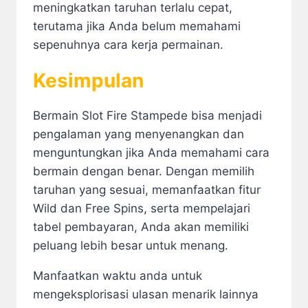
meningkatkan taruhan terlalu cepat,
terutama jika Anda belum memahami
sepenuhnya cara kerja permainan.
Kesimpulan
Bermain Slot Fire Stampede bisa menjadi
pengalaman yang menyenangkan dan
menguntungkan jika Anda memahami cara
bermain dengan benar. Dengan memilih
taruhan yang sesuai, memanfaatkan fitur
Wild dan Free Spins, serta mempelajari
tabel pembayaran, Anda akan memiliki
peluang lebih besar untuk menang.
Manfaatkan waktu anda untuk
mengeksplorisasi ulasan menarik lainnya