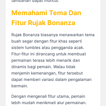
tambahan dapat muncul.
Memahami Tema Dan
Fitur Rujak Bonanza
Rujak Bonanza biasanya menawarkan tema
buah segar dengan fitur khas seperti
sistem tumbles atau pengganda acak.
Fitur-fitur ini dirancang untuk membuat
permainan terasa lebih menarik dan
dinamis bagi pemain. Walau tidak
menjamin kemenangan, fitur tersebut
dapat memberi variasi dalam pengalaman
bermain.
Dengan mengenali fitur utama, pemain
lebih mudah menikmati alur permainan.