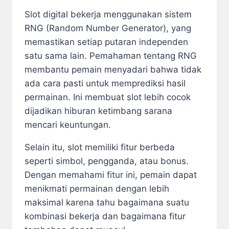
Slot digital bekerja menggunakan sistem
RNG (Random Number Generator), yang
memastikan setiap putaran independen
satu sama lain. Pemahaman tentang RNG
membantu pemain menyadari bahwa tidak
ada cara pasti untuk memprediksi hasil
permainan. Ini membuat slot lebih cocok
dijadikan hiburan ketimbang sarana
mencari keuntungan.
Selain itu, slot memiliki fitur berbeda
seperti simbol, pengganda, atau bonus.
Dengan memahami fitur ini, pemain dapat
menikmati permainan dengan lebih
maksimal karena tahu bagaimana suatu
kombinasi bekerja dan bagaimana fitur