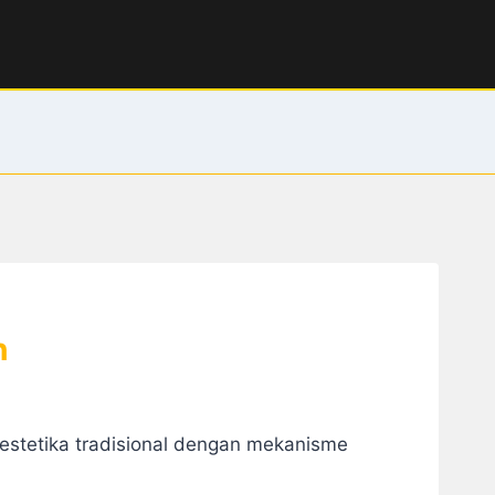
h
estetika tradisional dengan mekanisme