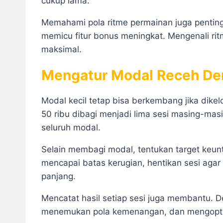
cukup lama.
Memahami pola ritme permainan juga penting.
memicu fitur bonus meningkat. Mengenali r
maksimal.
Mengatur Modal Receh Den
Modal kecil tetap bisa berkembang jika dikel
50 ribu dibagi menjadi lima sesi masing-mas
seluruh modal.
Selain membagi modal, tentukan target keunt
mencapai batas kerugian, hentikan sesi agar 
panjang.
Mencatat hasil setiap sesi juga membantu. D
menemukan pola kemenangan, dan mengoptim