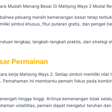
bahwa peluang meraih kemenangan besar tetap terbuka 
liki simbol khusus, fitur putaran gratis, dan pengali 
an lengkap, langkah-langkah praktis, dan strategi efe
ar Permainan
a kerja Mahjong Ways 2. Setiap simbol memiliki nilai
tis. Pemahaman ini membantu pemain fokus pada kombi
 menengah hingga tinggi. Artinya kemenangan tidak selalu 
mahaman volatilitas, pemain dapat mengatur taruhan dan