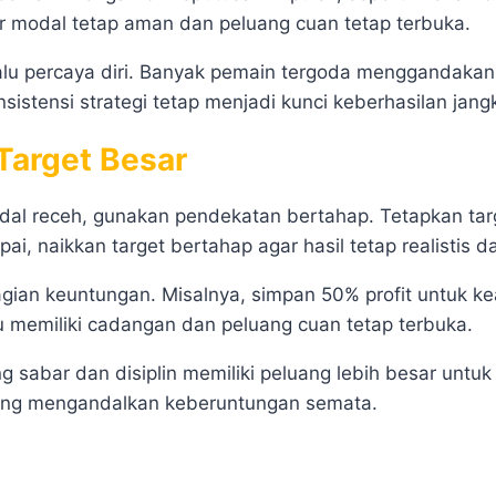
gar modal tetap aman dan peluang cuan tetap terbuka.
lu percaya diri. Banyak pemain tergoda menggandakan 
nsistensi strategi tetap menjadi kunci keberhasilan jang
Target Besar
 receh, gunakan pendekatan bertahap. Tetapkan target
, naikkan target bertahap agar hasil tetap realistis da
sebagian keuntungan. Misalnya, simpan 50% profit untuk
lu memiliki cadangan dan peluang cuan tetap terbuka.
g sabar dan disiplin memiliki peluang lebih besar unt
yang mengandalkan keberuntungan semata.