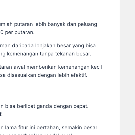
jumlah putaran lebih banyak dan peluang
0 per putaran.
aman daripada lonjakan besar yang bisa
ng kemenangan tanpa tekanan besar.
taran awal memberikan kemenangan kecil
a disesuaikan dengan lebih efektif.
an bisa berlipat ganda dengan cepat.
f.
 lama fitur ini bertahan, semakin besar