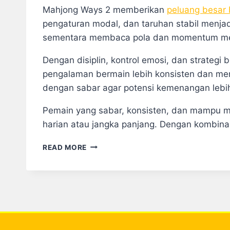
Mahjong Ways 2 memberikan
peluang besar 
pengaturan modal, dan taruhan stabil menjadi
sementara membaca pola dan momentum me
Dengan disiplin, kontrol emosi, dan strate
pengalaman bermain lebih konsisten dan men
dengan sabar agar potensi kemenangan lebih 
Pemain yang sabar, konsisten, dan mampu me
harian atau jangka panjang. Dengan kombina
CARA
READ MORE
MUDAH
MENANG
BESAR
DI
MAHJONG
WAYS
2