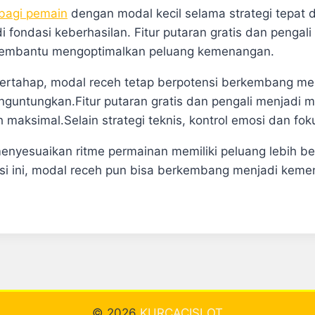
bagi pemain
dengan modal kecil selama strategi tepat
 fondasi keberhasilan. Fitur putaran gratis dan pengal
mbantu mengoptimalkan peluang kemenangan.
gi bertahap, modal receh tetap berpotensi berkembang 
guntungkan.Fitur putaran gratis dan pengali menjadi 
maksimal.Selain strategi teknis, kontrol emosi dan fo
nyesuaikan ritme permainan memiliki peluang lebih be
si ini, modal receh pun bisa berkembang menjadi kemen
© 2026
KURCACISLOT