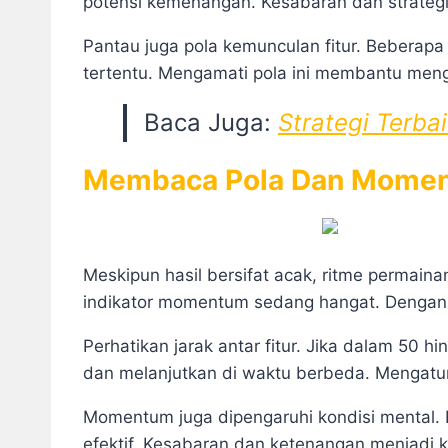
potensi kemenangan. Kesabaran dan strate
Pantau juga pola kemunculan fitur. Beberap
tertentu. Mengamati pola ini membantu men
Baca Juga:
Strategi Terb
Membaca Pola Dan Momen
Meskipun hasil bersifat acak, ritme permaina
indikator momentum sedang hangat. Dengan 
Perhatikan jarak antar fitur. Jika dalam 50 
dan melanjutkan di waktu berbeda. Mengatu
Momentum juga dipengaruhi kondisi mental. 
efektif. Kesabaran dan ketenangan menjadi k