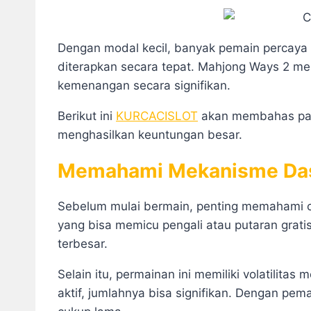
Dengan modal kecil, banyak pemain percaya 
diterapkan secara tepat. Mahjong Ways 2 memi
kemenangan secara signifikan.
Berikut ini
KURCACISLOT
akan membahas pandu
menghasilkan keuntungan besar.
Memahami Mekanisme Das
Sebelum mulai bermain, penting memahami car
yang bisa memicu pengali atau putaran gra
terbesar.
Selain itu, permainan ini memiliki volatilitas
aktif, jumlahnya bisa signifikan. Dengan pe