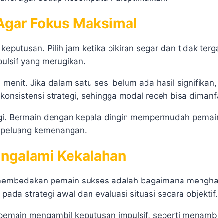
Agar Fokus Maksimal
putusan. Pilih jam ketika pikiran segar dan tidak terga
ulsif yang merugikan.
 menit. Jika dalam satu sesi belum ada hasil signifikan
nsistensi strategi, sehingga modal receh bisa dimanf
gi. Bermain dengan kepala dingin mempermudah pemain
an peluang kemenangan.
engalami Kekalahan
 membedakan pemain sukses adalah bagaimana menghada
pada strategi awal dan evaluasi situasi secara objektif.
 pemain mengambil keputusan impulsif, seperti menamb