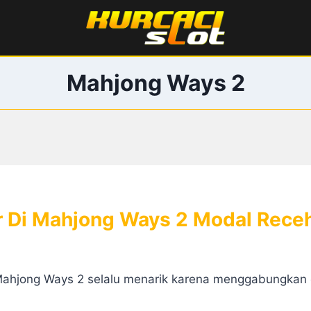
Mahjong Ways 2
 Di Mahjong Ways 2 Modal Rece
Mahjong Ways 2 selalu menarik karena menggabungkan 