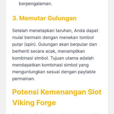
berpengalaman.
3. Memutar Gulungan
Setelah menetapkan taruhan, Anda dapat
mulai bermain dengan menekan tombol
putar (spin). Gulungan akan berputar dan
berhenti secara acak, menampilkan
kombinasi simbol. Tujuan utama adalah
mendapatkan kombinasi simbol yang
menguntungkan sesuai dengan paytable
permainan.
Potensi Kemenangan Slot
Viking Forge