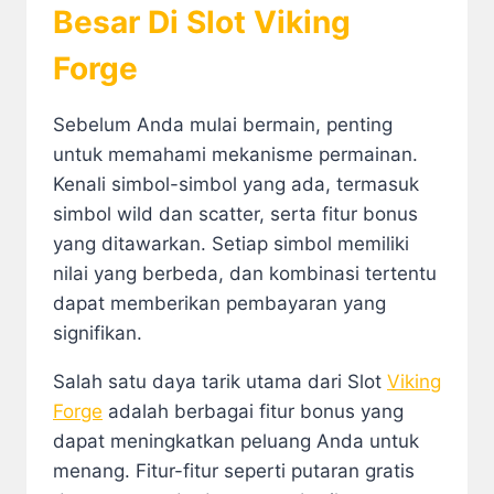
Besar Di Slot Viking
Forge
Sebelum Anda mulai bermain, penting
untuk memahami mekanisme permainan.
Kenali simbol-simbol yang ada, termasuk
simbol wild dan scatter, serta fitur bonus
yang ditawarkan. Setiap simbol memiliki
nilai yang berbeda, dan kombinasi tertentu
dapat memberikan pembayaran yang
signifikan.
Salah satu daya tarik utama dari Slot
Viking
Forge
adalah berbagai fitur bonus yang
dapat meningkatkan peluang Anda untuk
menang. Fitur-fitur seperti putaran gratis