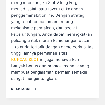
mengherankan jika Slot Viking Forge
menjadi salah satu favorit di kalangan
penggemar slot online. Dengan strategi
yang tepat, pemahaman tentang
mekanisme permainan, dan sedikit
keberuntungan, Anda dapat meningkatkan
peluang untuk meraih kemenangan besar.
Jika anda tertarik dengan game berkualitas
tinggi lainnya permainan situs
KURCACISLOT
ini juga menawarkan
banyak bonus dan promosi menarik yang
membuat pengalaman bermain semakin
sangat menguntungkan.
STRATEGI
READ MORE
CERDAS
MENDAPATKAN
JACKPOT