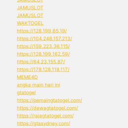
JAMUSLOT
JAMUSLOT
JAMUSLOT
WAKTOGEL
https://128.199.65.19/
https://104.248.157.213/
https://159.223.36.115/
https://128.199.162.59/
https://64.23.155.87/
https://178.128.118.117/
MEME4D
angka main hari ini
gtatogel
https://pemaingtatogel.com/
https://dewagtatogel.com/
https://rajagtatogel.com/
https://gtasydney.com/