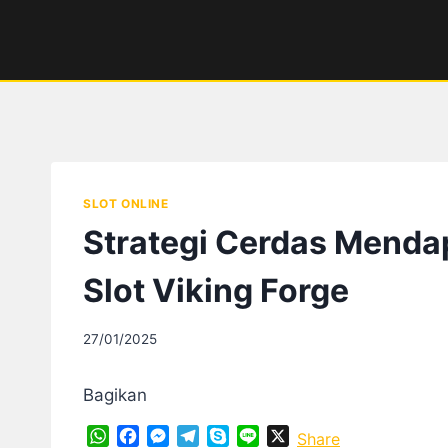
Skip
to
content
SLOT ONLINE
Strategi Cerdas Menda
Slot Viking Forge
By
27/01/2025
adminkurcaci
Bagikan
W
F
M
T
S
L
X
Share