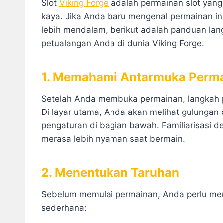
Slot
Viking Forge
adalah permainan slot yan
kaya. Jika Anda baru mengenal permainan in
lebih mendalam, berikut adalah panduan l
petualangan Anda di dunia Viking Forge.
1. Memahami Antarmuka Perm
Setelah Anda membuka permainan, langkah
Di layar utama, Anda akan melihat gulungan 
pengaturan di bagian bawah. Familiarisasi
merasa lebih nyaman saat bermain.
2. Menentukan Taruhan
Sebelum memulai permainan, Anda perlu me
sederhana: