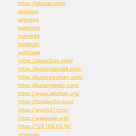
https://gtasgp.com/
gtatogel
jamuslot
waktogel
meme4d
dorahoki
waktogel
https://detaobao.com/
https://kunangslot88.com/
https://kucingwoman.com/
https://kunangpeko.com/
https://www.akuhoki.org/
https://fondasi5g.com/
https://wung37.com/
https://waktogel.wtf/
https://128.199.65.19/
dorahoki