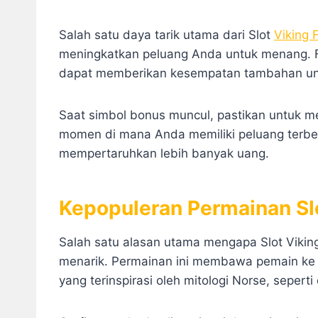
Salah satu daya tarik utama dari Slot
Viking 
meningkatkan peluang Anda untuk menang. Fit
dapat memberikan kesempatan tambahan unt
Saat simbol bonus muncul, pastikan untuk me
momen di mana Anda memiliki peluang terb
mempertaruhkan lebih banyak uang.
Kepopuleran Permainan Slo
Salah satu alasan utama mengapa Slot Vikin
menarik. Permainan ini membawa pemain ke d
yang terinspirasi oleh mitologi Norse, sepert