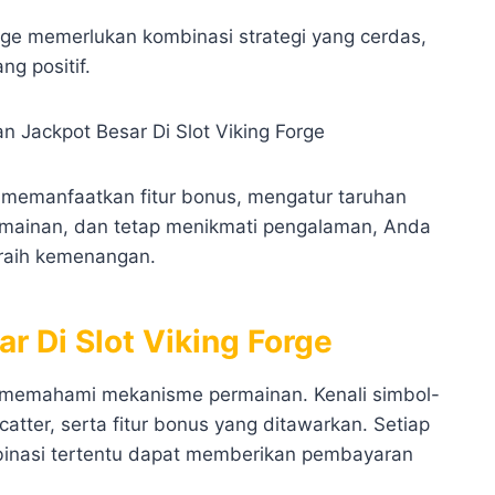
rge memerlukan kombinasi strategi yang cerdas,
g positif.
emanfaatkan fitur bonus, mengatur taruhan
rmainan, dan tetap menikmati pengalaman, Anda
raih kemenangan.
 Di Slot Viking Forge
 memahami mekanisme permainan. Kenali simbol-
atter, serta fitur bonus yang ditawarkan. Setiap
mbinasi tertentu dapat memberikan pembayaran