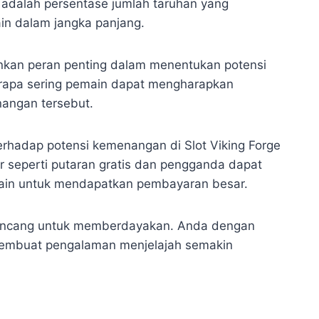
adalah persentase jumlah taruhan yang
in dalam jangka panjang.
ainkan peran penting dalam menentukan potensi
rapa sering pemain dapat mengharapkan
angan tersebut.
terhadap potensi kemenangan di Slot Viking Forge
tur seperti putaran gratis dan pengganda dapat
main untuk mendapatkan pembayaran besar.
irancang untuk memberdayakan. Anda dengan
g membuat pengalaman menjelajah semakin