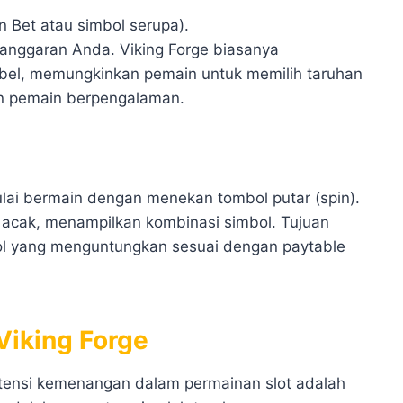
n Bet atau simbol serupa).
 anggaran Anda. Viking Forge biasanya
ibel, memungkinkan pemain untuk memilih taruhan
n pemain berpengalaman.
lai bermain dengan menekan tombol putar (spin).
 acak, menampilkan kombinasi simbol. Tujuan
l yang menguntungkan sesuai dengan paytable
Viking Forge
potensi kemenangan dalam permainan slot adalah