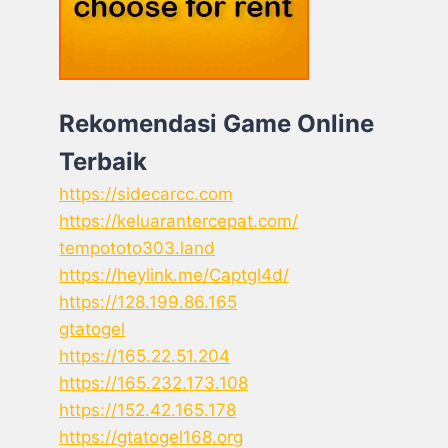
Rekomendasi Game Online
Terbaik
https://sidecarcc.com
https://keluarantercepat.com/
tempototo303.land
https://heylink.me/Captgl4d/
https://128.199.86.165
gtatogel
https://165.22.51.204
https://165.232.173.108
https://152.42.165.178
https://gtatogel168.org