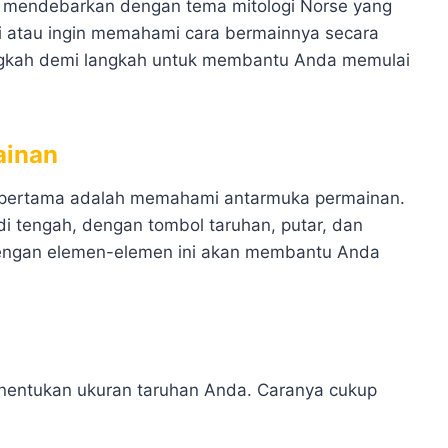
g mendebarkan dengan tema mitologi Norse yang
i atau ingin memahami cara bermainnya secara
angkah demi langkah untuk membantu Anda memulai
ainan
 pertama adalah memahami antarmuka permainan.
di tengah, dengan tombol taruhan, putar, dan
 dengan elemen-elemen ini akan membantu Anda
nentukan ukuran taruhan Anda. Caranya cukup