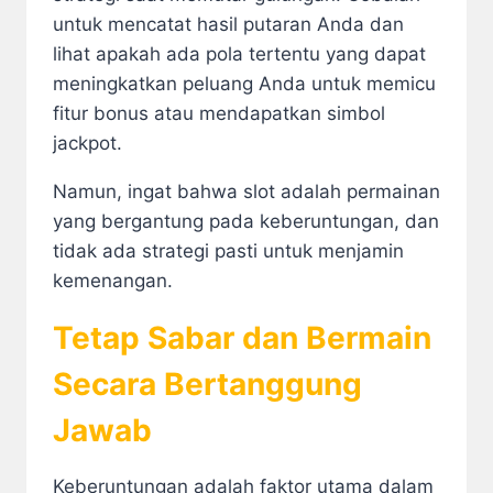
untuk mencatat hasil putaran Anda dan
lihat apakah ada pola tertentu yang dapat
meningkatkan peluang Anda untuk memicu
fitur bonus atau mendapatkan simbol
jackpot.
Namun, ingat bahwa slot adalah permainan
yang bergantung pada keberuntungan, dan
tidak ada strategi pasti untuk menjamin
kemenangan.
Tetap Sabar dan Bermain
Secara Bertanggung
Jawab
Keberuntungan adalah faktor utama dalam