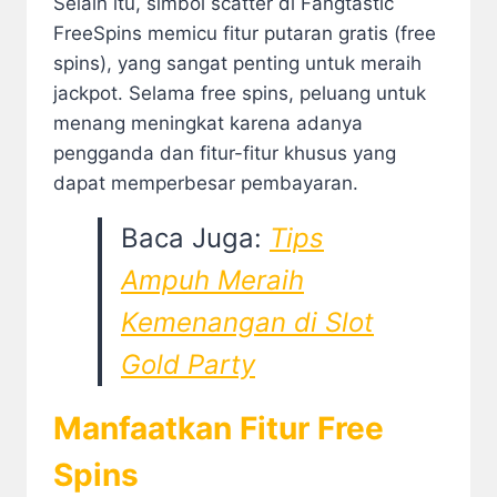
Selain itu, simbol scatter di Fangtastic
FreeSpins memicu fitur putaran gratis (free
spins), yang sangat penting untuk meraih
jackpot. Selama free spins, peluang untuk
menang meningkat karena adanya
pengganda dan fitur-fitur khusus yang
dapat memperbesar pembayaran.
Baca Juga:
Tips
Ampuh Meraih
Kemenangan di Slot
Gold Party
Manfaatkan Fitur Free
Spins