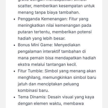
scatter, memberikan kesempatan untuk
menang tanpa biaya tambahan.
Pengganda Kemenangan: Fitur yang
meningkatkan nilai kemenangan pada
putaran tertentu, memberikan potensi
hadiah yang lebih besar.
Bonus Mini Game: Menyediakan
pengalaman interaktif tambahan di
mana pemain bisa mendapatkan hadiah
ekstra melalui tantangan kecil.
Fitur Tumble: Simbol yang menang akan
menghilang, memungkinkan simbol baru
jatuh dan menciptakan peluang
kombinasi baru.
Tema Dinamis: Desain visual yang kaya
dengan elemen waktu, membawa