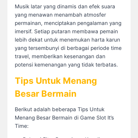
Musik latar yang dinamis dan efek suara
yang menawan menambah atmosfer
permainan, menciptakan pengalaman yang
imersif. Setiap putaran membawa pemain
lebih dekat untuk menemukan harta karun
yang tersembunyi di berbagai periode time
travel, memberikan kesenangan dan
potensi kemenangan yang tidak terbatas.
Tips Untuk Menang
Besar Bermain
Berikut adalah beberapa Tips Untuk
Menang Besar Bermain di Game Slot It’s
Time: