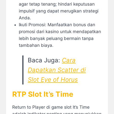
agar tetap tenang; hindari keputusan
impulsif yang dapat merugikan strategi
Anda.
Ikuti Promosi: Manfaatkan bonus dan
promosi dari kasino untuk mendapatkan
lebih banyak peluang bermain tanpa
tambahan biaya.
Baca Juga:
Cara
Dapatkan Scatter di
Slot Eye of Horus
RTP Slot It’s Time
Return to Player di game slot It’s Time
adalah indikator penting yang menunjukkan