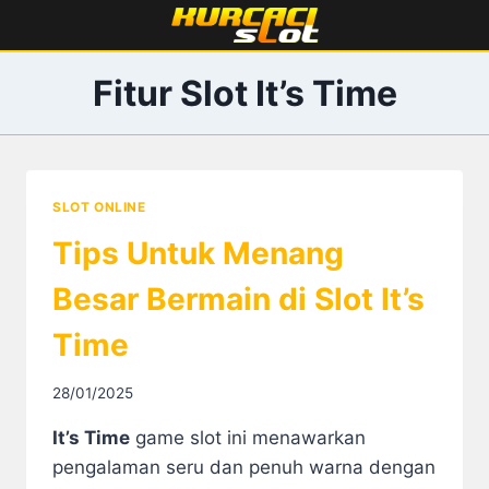
Skip
to
content
Fitur Slot It’s Time
SLOT ONLINE
Tips Untuk Menang
Besar Bermain di Slot It’s
Time
28/01/2025
It’s Time
game slot ini menawarkan
pengalaman seru dan penuh warna dengan