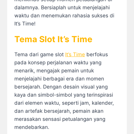
dalamnya. Bersiaplah untuk menjelajahi
waktu dan menemukan rahasia sukses di
It’s Time!
Tema Slot It’s Time
Tema dari game slot
It’s Time
berfokus
pada konsep perjalanan waktu yang
menarik, mengajak pemain untuk
menjelajahi berbagai era dan momen
bersejarah. Dengan desain visual yang
kaya dan simbol-simbol yang terinspirasi
dari elemen waktu, seperti jam, kalender,
dan artefak bersejarah, pemain akan
merasakan sensasi petualangan yang
mendebarkan.