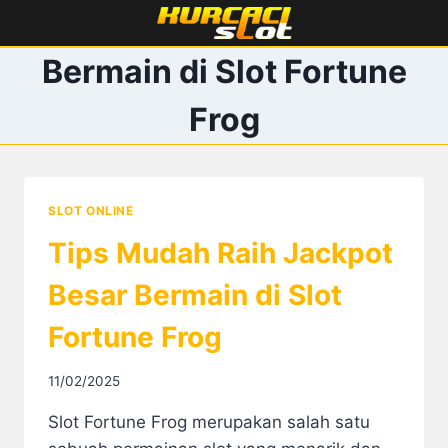
Skip
to
Bermain di Slot Fortune
content
Frog
SLOT ONLINE
Tips Mudah Raih Jackpot
Besar Bermain di Slot
Fortune Frog
11/02/2025
Slot Fortune Frog merupakan salah satu