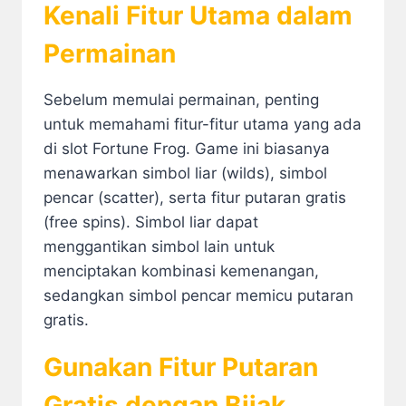
Kenali Fitur Utama dalam
Permainan
Sebelum memulai permainan, penting
untuk memahami fitur-fitur utama yang ada
di slot Fortune Frog. Game ini biasanya
menawarkan simbol liar (wilds), simbol
pencar (scatter), serta fitur putaran gratis
(free spins). Simbol liar dapat
menggantikan simbol lain untuk
menciptakan kombinasi kemenangan,
sedangkan simbol pencar memicu putaran
gratis.
Gunakan Fitur Putaran
Gratis dengan Bijak