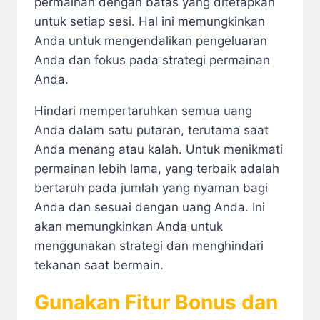
permainan dengan batas yang ditetapkan
untuk setiap sesi. Hal ini memungkinkan
Anda untuk mengendalikan pengeluaran
Anda dan fokus pada strategi permainan
Anda.
Hindari mempertaruhkan semua uang
Anda dalam satu putaran, terutama saat
Anda menang atau kalah. Untuk menikmati
permainan lebih lama, yang terbaik adalah
bertaruh pada jumlah yang nyaman bagi
Anda dan sesuai dengan uang Anda. Ini
akan memungkinkan Anda untuk
menggunakan strategi dan menghindari
tekanan saat bermain.
Gunakan Fitur Bonus dan