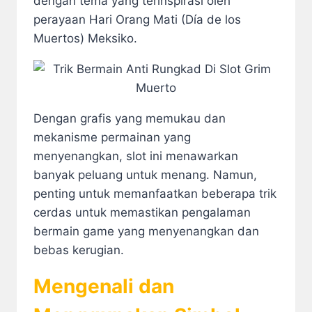
dengan tema yang terinspirasi oleh
perayaan Hari Orang Mati (Día de los
Muertos) Meksiko.
Dengan grafis yang memukau dan
mekanisme permainan yang
menyenangkan, slot ini menawarkan
banyak peluang untuk menang. Namun,
penting untuk memanfaatkan beberapa trik
cerdas untuk memastikan pengalaman
bermain game yang menyenangkan dan
bebas kerugian.
Mengenali dan