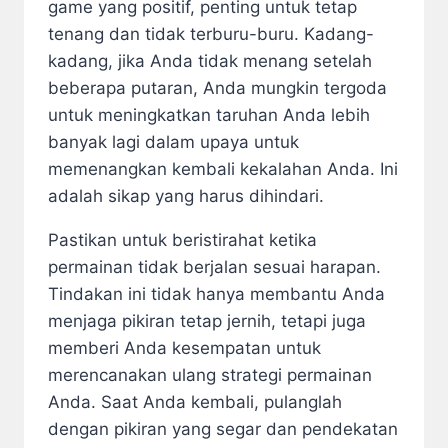
game yang positif, penting untuk tetap
tenang dan tidak terburu-buru. Kadang-
kadang, jika Anda tidak menang setelah
beberapa putaran, Anda mungkin tergoda
untuk meningkatkan taruhan Anda lebih
banyak lagi dalam upaya untuk
memenangkan kembali kekalahan Anda. Ini
adalah sikap yang harus dihindari.
Pastikan untuk beristirahat ketika
permainan tidak berjalan sesuai harapan.
Tindakan ini tidak hanya membantu Anda
menjaga pikiran tetap jernih, tetapi juga
memberi Anda kesempatan untuk
merencanakan ulang strategi permainan
Anda. Saat Anda kembali, pulanglah
dengan pikiran yang segar dan pendekatan