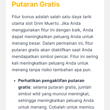
Putaran Gratis
Fitur bonus adalah salah satu daya tarik
utama slot Grim Muerto. Jika Anda
menggunakan fitur ini dengan baik, Anda
dapat meningkatkan peluang Anda untuk
menang besar. Dalam permainan ini, fitur
putaran gratis akan diaktifkan saat Anda
mendapatkan simbol pencar. Fitur ini sering
kali meningkatkan peluang Anda untuk
menang tanpa risiko tambahan apa pun.
Perhatikan pengaktifan putaran
gratis
: selama putaran gratis, jumlah
simbol wild yang muncul meningkat,
sehingga meningkatkan peluang Anda
untuk menang. Cobalah untuk memicu