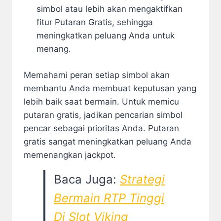
simbol atau lebih akan mengaktifkan
fitur Putaran Gratis, sehingga
meningkatkan peluang Anda untuk
menang.
Memahami peran setiap simbol akan
membantu Anda membuat keputusan yang
lebih baik saat bermain. Untuk memicu
putaran gratis, jadikan pencarian simbol
pencar sebagai prioritas Anda. Putaran
gratis sangat meningkatkan peluang Anda
memenangkan jackpot.
Baca Juga:
Strategi
Bermain RTP Tinggi
Di Slot Viking