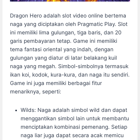
Dragon Hero adalah slot video online bertema
naga yang diciptakan oleh Pragmatic Play. Slot
ini memiliki lima gulungan, tiga baris, dan 20
garis pembayaran tetap. Game ini memiliki
tema fantasi oriental yang indah, dengan
gulungan yang diatur di latar belakang kuil
naga yang megah. Simbol-simbolnya termasuk
ikan koi, kodok, kura-kura, dan naga itu sendiri.
Game ini juga memiliki berbagai fitur
menariknya, seperti:
Wilds: Naga adalah simbol wild dan dapat
menggantikan simbol lain untuk membantu
menciptakan kombinasi pemenang. Setiap
naga liar juga dapat secara acak memicu