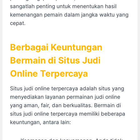
sangatlah penting untuk menentukan hasil
kemenangan pemain dalam jangka waktu yang
cepat.
Berbagai Keuntungan
Bermain di Situs Judi
Online Terpercaya
Situs judi online terpercaya adalah situs yang
menyediakan layanan permainan judi online
yang aman, fair, dan berkualitas. Bermain di
situs judi online terpercaya memiliki beberapa
keuntungan, antara lain: