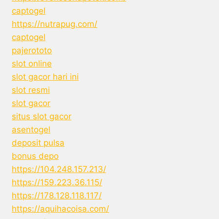
captogel
https://nutrapug.com/
captogel
pajerototo
slot online
slot gacor hari ini
slot resmi
slot gacor
situs slot gacor
asentogel
deposit pulsa
bonus depo
https://104.248.157.213/
https://159.223.36.115/
https://178.128.118.117/
https://aquihacoisa.com/