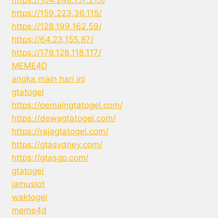
https://159.223.36.115/
https://128.199.162.59/
https://64.23.155.87/
https://178.128.118.117/
MEME4D
angka main hari ini
gtatogel
https://pemaingtatogel.com/
https://dewagtatogel.com/
https://rajagtatogel.com/
https://gtasydney.com/
https://gtasgp.com/
gtatogel
jamuslot
waktogel
meme4d