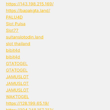
https://143.198.215.169/
https://bapakgta.land/
PALU4D
Slot Pulsa
Slot77
sultanslotodin.land
slot thailand
bibit4d
bibit4d
GTATOGEL
GTATOGEL
JAMUSLOT
JAMUSLOT
JAMUSLOT
WAKTOGEL
https://128.199.65.19/
https://104.248.157.213/