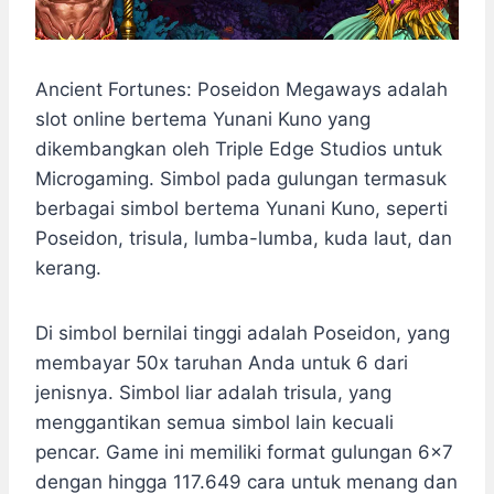
Ancient Fortunes: Poseidon Megaways adalah
slot online bertema Yunani Kuno yang
dikembangkan oleh Triple Edge Studios untuk
Microgaming. Simbol pada gulungan termasuk
berbagai simbol bertema Yunani Kuno, seperti
Poseidon, trisula, lumba-lumba, kuda laut, dan
kerang.
Di simbol bernilai tinggi adalah Poseidon, yang
membayar 50x taruhan Anda untuk 6 dari
jenisnya. Simbol liar adalah trisula, yang
menggantikan semua simbol lain kecuali
pencar. Game ini memiliki format gulungan 6×7
dengan hingga 117.649 cara untuk menang dan