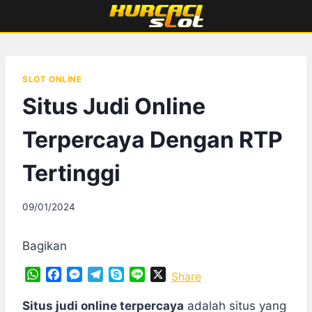
Skip
to
content
SLOT ONLINE
Situs Judi Online
Terpercaya Dengan RTP
Tertinggi
By
09/01/2024
adminkurcaci
Bagikan
W
F
M
T
S
L
X
Share
h
a
e
e
k
i
a
c
s
l
y
n
Situs judi online terpercaya
adalah situs yang