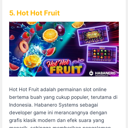
5. Hot Hot Fruit
Hot Hot Fruit adalah permainan slot online
bertema buah yang cukup populer, terutama di
Indonesia. Habanero Systems sebagai
developer game ini merancangnya dengan
grafis klasik modern dan efek suara yang