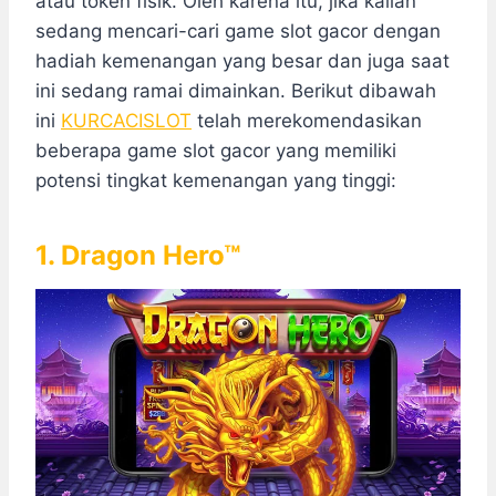
atau token fisik. Oleh karena itu, jika kalian
sedang mencari-cari game slot gacor dengan
hadiah kemenangan yang besar dan juga saat
ini sedang ramai dimainkan. Berikut dibawah
ini
KURCACISLOT
telah merekomendasikan
beberapa game slot gacor yang memiliki
potensi tingkat kemenangan yang tinggi:
1. Dragon Hero™