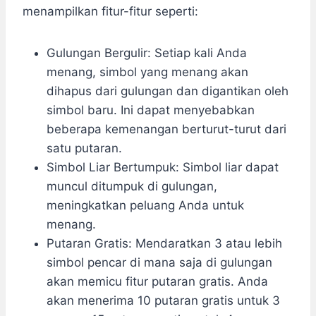
menampilkan fitur-fitur seperti:
Gulungan Bergulir: Setiap kali Anda
menang, simbol yang menang akan
dihapus dari gulungan dan digantikan oleh
simbol baru. Ini dapat menyebabkan
beberapa kemenangan berturut-turut dari
satu putaran.
Simbol Liar Bertumpuk: Simbol liar dapat
muncul ditumpuk di gulungan,
meningkatkan peluang Anda untuk
menang.
Putaran Gratis: Mendaratkan 3 atau lebih
simbol pencar di mana saja di gulungan
akan memicu fitur putaran gratis. Anda
akan menerima 10 putaran gratis untuk 3