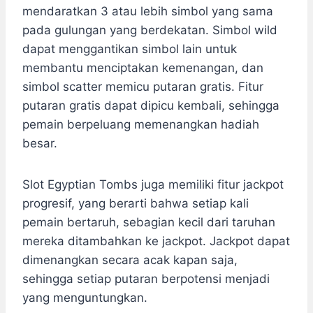
mendaratkan 3 atau lebih simbol yang sama
pada gulungan yang berdekatan. Simbol wild
dapat menggantikan simbol lain untuk
membantu menciptakan kemenangan, dan
simbol scatter memicu putaran gratis. Fitur
putaran gratis dapat dipicu kembali, sehingga
pemain berpeluang memenangkan hadiah
besar.
Slot Egyptian Tombs juga memiliki fitur jackpot
progresif, yang berarti bahwa setiap kali
pemain bertaruh, sebagian kecil dari taruhan
mereka ditambahkan ke jackpot. Jackpot dapat
dimenangkan secara acak kapan saja,
sehingga setiap putaran berpotensi menjadi
yang menguntungkan.