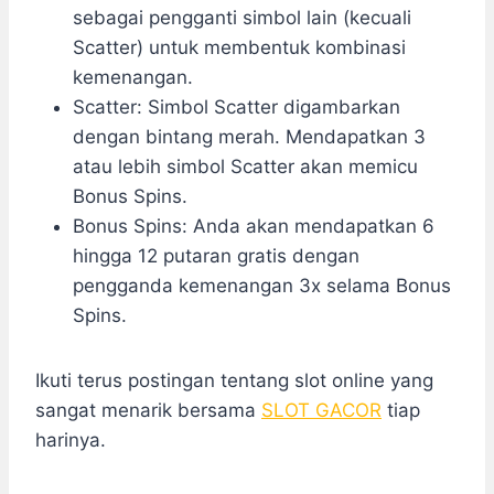
sebagai pengganti simbol lain (kecuali
Scatter) untuk membentuk kombinasi
kemenangan.
Scatter: Simbol Scatter digambarkan
dengan bintang merah. Mendapatkan 3
atau lebih simbol Scatter akan memicu
Bonus Spins.
Bonus Spins: Anda akan mendapatkan 6
hingga 12 putaran gratis dengan
pengganda kemenangan 3x selama Bonus
Spins.
Ikuti terus postingan tentang slot online yang
sangat menarik bersama
SLOT GACOR
tiap
harinya.