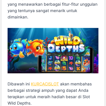
t
e
s
e
p
e
yang menawarkan berbagai fitur-fitur unggulan
s
b
e
g
e
yang tentunya sangat menarik untuk
A
o
n
r
dimainkan.
p
o
g
a
p
k
e
m
r
Dibawah ini
KURCACISLOT
akan membahas
berbagai strategi ampuh yang dapat Anda
terapkan untuk meraih hadiah besar di Slot
Wild Depths.