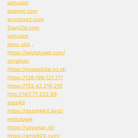
jamuslot
lpaimer.com
acyclovirz.com
SiamZip.com
jamuslot
jamu slot
.
https://laigtatogel.com/
dorahoki
https://mutasikita.co.id/
https://128.199.121.211
https://152.42.216.210
http://167.71.223.99
atas4d
https://datahk4d.land/
restutogel
https://gayunan.id/
https://gmb800.com/