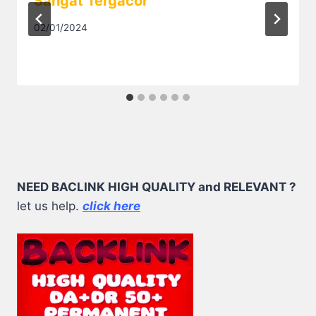
Sangat Tergacor
02/01/2024
NEED BACLINK HIGH QUALITY and RELEVANT ?
let us help.
click here