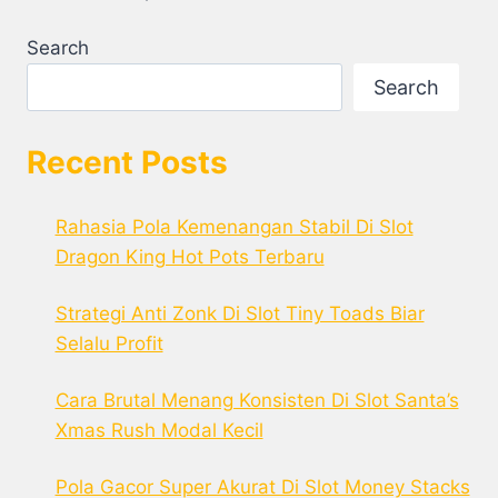
Search
Search
Recent Posts
Rahasia Pola Kemenangan Stabil Di Slot
Dragon King Hot Pots Terbaru
Strategi Anti Zonk Di Slot Tiny Toads Biar
Selalu Profit
Cara Brutal Menang Konsisten Di Slot Santa’s
Xmas Rush Modal Kecil
Pola Gacor Super Akurat Di Slot Money Stacks