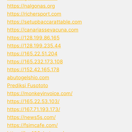
https://nalgonas.org
https://richersport.com
https://setupbaccarattable.com
https://canariassevacuna.com
https://128.199.86.165
https://128.199.235.44
https://165.22.51.204
https://165.232.173.108
https://152.42.165.178
abutogelshio.com
Prediksi Fusototo
https://monkeyinvoice.com/
https://165.22.53.103/
https://167.71.193.173/
https://news5s.com/
https://fsimcafe.com/