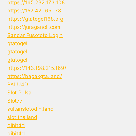
https://165.232.173.108
https://152.42.165.178
https://gtatogel168.org
https://juraganoli.com
Bandar Fusototo Login
gtatogel
gtatogel
gtatogel
https://143.198.215.169/
https://bapakgta.land/
PALU4D
Slot Pulsa
Slot77
sultanslotodin.land
slot thailand
bibit4d
bibit4d