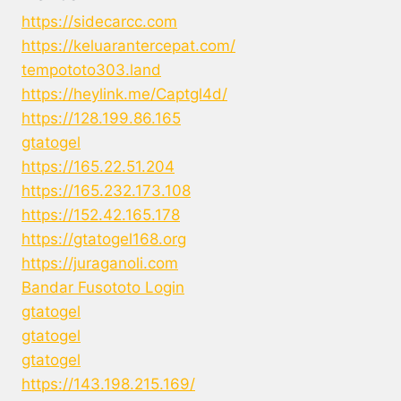
https://sidecarcc.com
https://keluarantercepat.com/
tempototo303.land
https://heylink.me/Captgl4d/
https://128.199.86.165
gtatogel
https://165.22.51.204
https://165.232.173.108
https://152.42.165.178
https://gtatogel168.org
https://juraganoli.com
Bandar Fusototo Login
gtatogel
gtatogel
gtatogel
https://143.198.215.169/