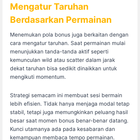
Mengatur Taruhan
Berdasarkan Permainan
Menemukan pola bonus juga berkaitan dengan
cara mengatur taruhan. Saat permainan mulai
menunjukkan tanda-tanda aktif seperti
kemunculan wild atau scatter dalam jarak
dekat taruhan bisa sedikit dinaikkan untuk
mengikuti momentum.
Strategi semacam ini membuat sesi bermain
lebih efisien. Tidak hanya menjaga modal tetap
stabil, tetapi juga memungkinkan peluang hasil
besar saat momen bonus benar-benar datang.
Kunci utamanya ada pada kesabaran dan
kemampuan membaca tempo permainan.