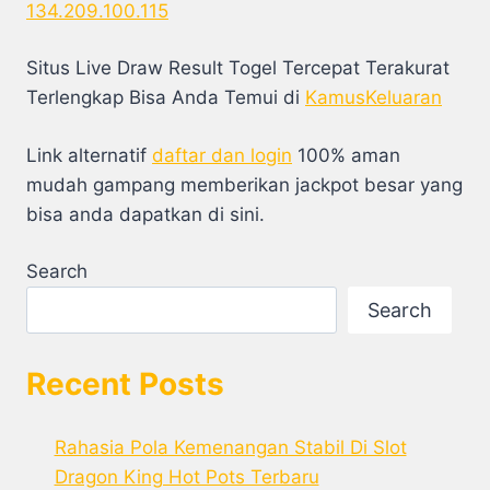
134.209.100.115
Situs Live Draw Result Togel Tercepat Terakurat
Terlengkap Bisa Anda Temui di
KamusKeluaran
Link alternatif
daftar dan login
100% aman
mudah gampang memberikan jackpot besar yang
bisa anda dapatkan di sini.
Search
Search
Recent Posts
Rahasia Pola Kemenangan Stabil Di Slot
Dragon King Hot Pots Terbaru