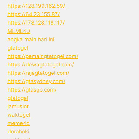
https://128.199.162.59/
https://64.23.155.87/
https://178.128.118.117/
MEME4D
angka main hari ini
gtatogel
https://pemaingtatogel.com/
https://dewagtatogel.com/
https://rajagtatogel.com/
https://gtasydney.com/
https://gtasgp.com/
gtatogel
jamuslot
waktogel
meme4d
dorahoki