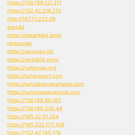
https://128.199.121.211
https://152.42.216.210
http://167.71.223.99
atas4d
https://datahk4d.land/
restutogel
https://gayunan.id/
https://gmb800.com/
https://nalgonas.org
https://richersport.com
https://setupbaccarattable.com
https://canariassevacuna.com
https://128.199.86.165
https://128.199.235.44
https://165.22.51.204
https://165.232.173.108
https://152.42.165.178