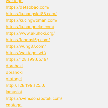
waktogel
https://detaobao.com/
https://kunangslot88.com/
https://kucingwoman.com/
https://kunangpeko.com/
https://www.akuhoki.org/
https://fondasi5g.com/
https://wung37.com/
https://waktogel.wtf/
https://128.199.65.19/
dorahoki
dorahoki
gtatogel
http://128.199.125.0/
jamuslot
https://svenssonapotek.com/
captogel