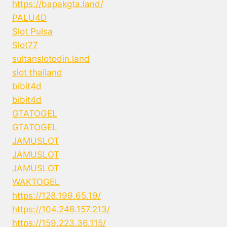
https://bapakgta.land/
PALU4D
Slot Pulsa
Slot77
sultanslotodin.land
slot thailand
bibit4d
bibit4d
GTATOGEL
GTATOGEL
JAMUSLOT
JAMUSLOT
JAMUSLOT
WAKTOGEL
https://128.199.65.19/
https://104.248.157.213/
https://159.223.36.115/