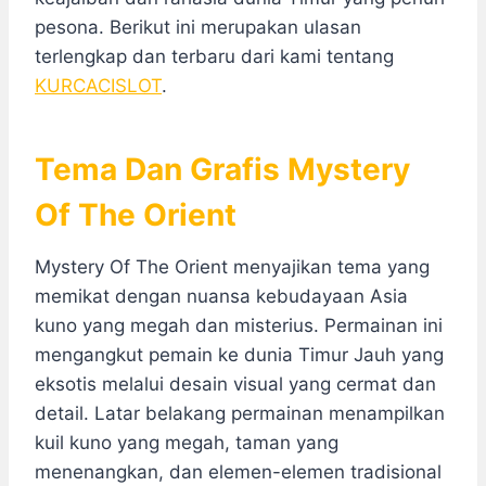
pesona. Berikut ini merupakan ulasan
terlengkap dan terbaru dari kami tentang
KURCACISLOT
.
Tema Dan Grafis Mystery
Of The Orient
Mystery Of The Orient menyajikan tema yang
memikat dengan nuansa kebudayaan Asia
kuno yang megah dan misterius. Permainan ini
mengangkut pemain ke dunia Timur Jauh yang
eksotis melalui desain visual yang cermat dan
detail. Latar belakang permainan menampilkan
kuil kuno yang megah, taman yang
menenangkan, dan elemen-elemen tradisional