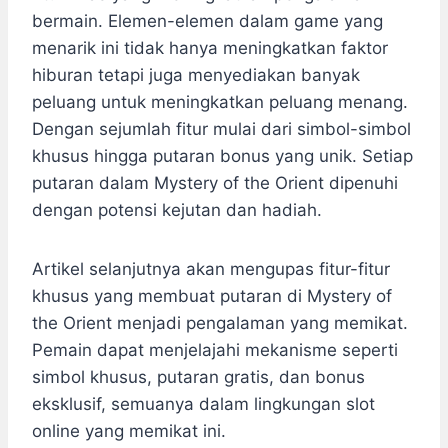
bermain. Elemen-elemen dalam game yang
menarik ini tidak hanya meningkatkan faktor
hiburan tetapi juga menyediakan banyak
peluang untuk meningkatkan peluang menang.
Dengan sejumlah fitur mulai dari simbol-simbol
khusus hingga putaran bonus yang unik. Setiap
putaran dalam Mystery of the Orient dipenuhi
dengan potensi kejutan dan hadiah.
Artikel selanjutnya akan mengupas fitur-fitur
khusus yang membuat putaran di Mystery of
the Orient menjadi pengalaman yang memikat.
Pemain dapat menjelajahi mekanisme seperti
simbol khusus, putaran gratis, dan bonus
eksklusif, semuanya dalam lingkungan slot
online yang memikat ini.