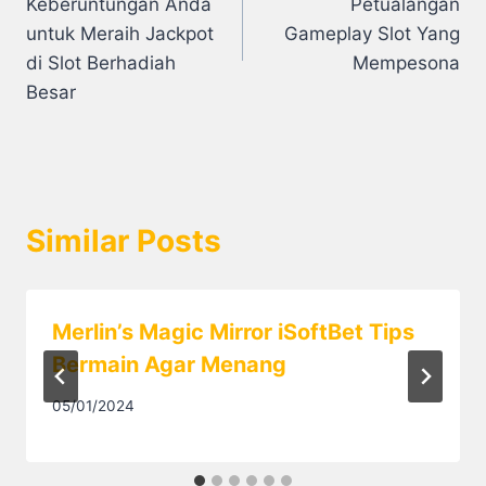
Keberuntungan Anda
Petualangan
untuk Meraih Jackpot
Gameplay Slot Yang
di Slot Berhadiah
Mempesona
Besar
Similar Posts
Merlin’s Magic Mirror iSoftBet Tips
Bermain Agar Menang
05/01/2024