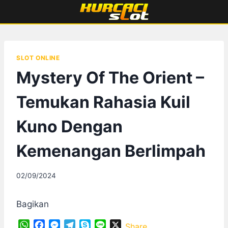
Skip
to
content
SLOT ONLINE
Mystery Of The Orient –
Temukan Rahasia Kuil
Kuno Dengan
Kemenangan Berlimpah
By
02/09/2024
adminkurcaci
Bagikan
W
F
M
T
S
L
X
Share