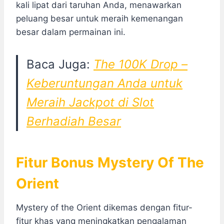
kali lipat dari taruhan Anda, menawarkan
peluang besar untuk meraih kemenangan
besar dalam permainan ini.
Baca Juga:
The 100K Drop –
Keberuntungan Anda untuk
Meraih Jackpot di Slot
Berhadiah Besar
Fitur Bonus Mystery Of The
Orient
Mystery of the Orient dikemas dengan fitur-
fitur khas yang meningkatkan pengalaman