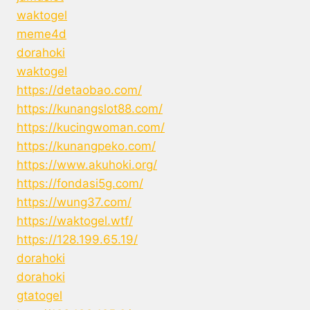
waktogel
meme4d
dorahoki
waktogel
https://detaobao.com/
https://kunangslot88.com/
https://kucingwoman.com/
https://kunangpeko.com/
https://www.akuhoki.org/
https://fondasi5g.com/
https://wung37.com/
https://waktogel.wtf/
https://128.199.65.19/
dorahoki
dorahoki
gtatogel