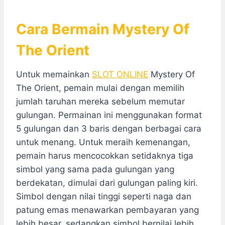
Cara Bermain Mystery Of
The Orient
Untuk memainkan
SLOT ONLINE
Mystery Of
The Orient, pemain mulai dengan memilih
jumlah taruhan mereka sebelum memutar
gulungan. Permainan ini menggunakan format
5 gulungan dan 3 baris dengan berbagai cara
untuk menang. Untuk meraih kemenangan,
pemain harus mencocokkan setidaknya tiga
simbol yang sama pada gulungan yang
berdekatan, dimulai dari gulungan paling kiri.
Simbol dengan nilai tinggi seperti naga dan
patung emas menawarkan pembayaran yang
lebih besar, sedangkan simbol bernilai lebih