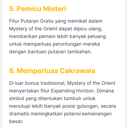
5. Pemicu Misteri
Fitur Putaran Gratis yang memikat dalam
Mystery of the Orient dapat dipicu ulang,
memberikan pemain lebih banyak peluang
untuk memperluas peruntungan mereka
dengan bantuan putaran tambahan.
6. Memperluas Cakrawala
Di luar bonus tradisional, Mystery of the Orient
menyertakan fitur Expanding Horizon. Dimana
simbol yang ditentukan tumbuh untuk
menutupi lebih banyak posisi gulungan, secara
dramatis meningkatkan potensi kemenangan
besar.