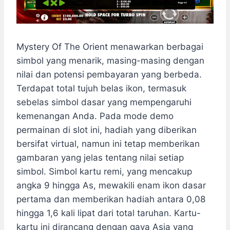
Mystery Of The Orient menawarkan berbagai
simbol yang menarik, masing-masing dengan
nilai dan potensi pembayaran yang berbeda.
Terdapat total tujuh belas ikon, termasuk
sebelas simbol dasar yang mempengaruhi
kemenangan Anda. Pada mode demo
permainan di slot ini, hadiah yang diberikan
bersifat virtual, namun ini tetap memberikan
gambaran yang jelas tentang nilai setiap
simbol. Simbol kartu remi, yang mencakup
angka 9 hingga As, mewakili enam ikon dasar
pertama dan memberikan hadiah antara 0,08
hingga 1,6 kali lipat dari total taruhan. Kartu-
kartu ini dirancang dengan gaya Asia yang