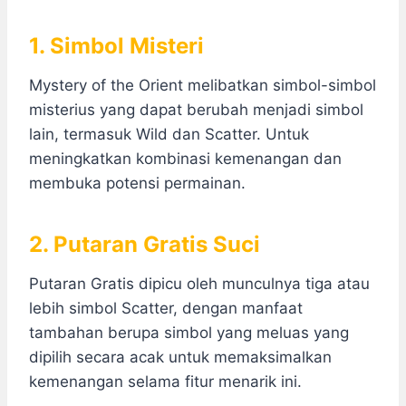
1. Simbol Misteri
Mystery of the Orient melibatkan simbol-simbol
misterius yang dapat berubah menjadi simbol
lain, termasuk Wild dan Scatter. Untuk
meningkatkan kombinasi kemenangan dan
membuka potensi permainan.
2. Putaran Gratis Suci
Putaran Gratis dipicu oleh munculnya tiga atau
lebih simbol Scatter, dengan manfaat
tambahan berupa simbol yang meluas yang
dipilih secara acak untuk memaksimalkan
kemenangan selama fitur menarik ini.