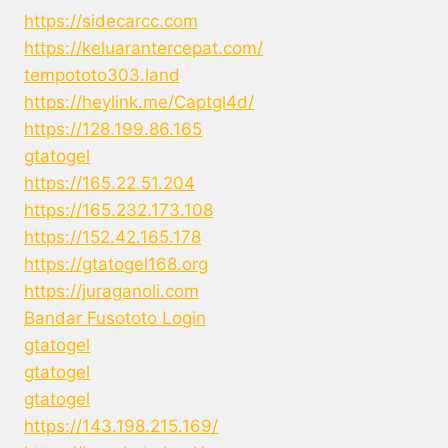
https://sidecarcc.com
https://keluarantercepat.com/
tempototo303.land
https://heylink.me/Captgl4d/
https://128.199.86.165
gtatogel
https://165.22.51.204
https://165.232.173.108
https://152.42.165.178
https://gtatogel168.org
https://juraganoli.com
Bandar Fusototo Login
gtatogel
gtatogel
gtatogel
https://143.198.215.169/