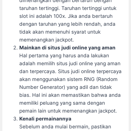
dimenangkan dengan bertaruh dengan
taruhan tertinggi. Taruhan tertinggi untuk
slot ini adalah 100x. Jika anda bertaruh
dengan taruhan yang lebih rendah, anda
tidak akan memenuhi syarat untuk
memenangkan jackpot.
Mainkan di situs judi online yang aman
Hal pertama yang harus anda lakukan
adalah memilih situs judi online yang aman
dan terpercaya. Situs judi online terpercaya
akan menggunakan sistem RNG (Random
Number Generator) yang adil dan tidak
bias. Hal ini akan memastikan bahwa anda
memiliki peluang yang sama dengan
pemain lain untuk memenangkan jackpot.
Kenali permainannya
Sebelum anda mulai bermain, pastikan