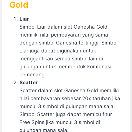
Gold
Liar
Simbol Liar dalam slot Ganesha Gold
memiliki nilai pembayaran yang sama
dengan simbol Ganesha tertinggi. Simbol
Liar juga dapat digunakan untuk
menggantikan semua simbol lain di
gulungan untuk membentuk kombinasi
pemenang.
Scatter
Scatter dalam slot Ganesha Gold memiliki
nilai pembayaran sebesar 20x taruhan jika
muncul 3 simbol di gulungan mana saja.
Simbol Scatter juga dapat memicu fitur
Free Spins jika muncul 3 simbol di
gulungan mana saja.