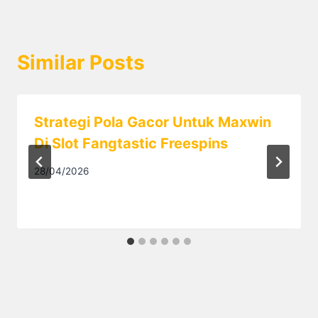
Similar Posts
Strategi Pola Gacor Untuk Maxwin
Di Slot Fangtastic Freespins
28/04/2026