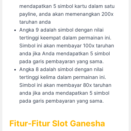
mendapatkan 5 simbol kartu dalam satu
payline, anda akan memenangkan 200x
taruhan anda
Angka 9 adalah simbol dengan nilai
tertinggi keempat dalam permainan ini.
Simbol ini akan membayar 100x taruhan
anda jika Anda mendapatkan 5 simbol
pada garis pembayaran yang sama.
Angka 8 adalah simbol dengan nilai
tertinggi kelima dalam permainan ini.
Simbol ini akan membayar 80x taruhan
anda jika anda mendapatkan 5 simbol
pada garis pembayaran yang sama.
Fitur-Fitur Slot Ganesha