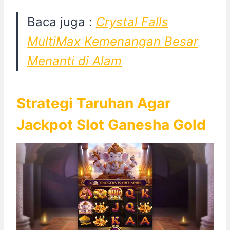
Baca juga :
Crystal Falls
MultiMax Kemenangan Besar
Menanti di Alam
Strategi Taruhan Agar
Jackpot Slot Ganesha Gold