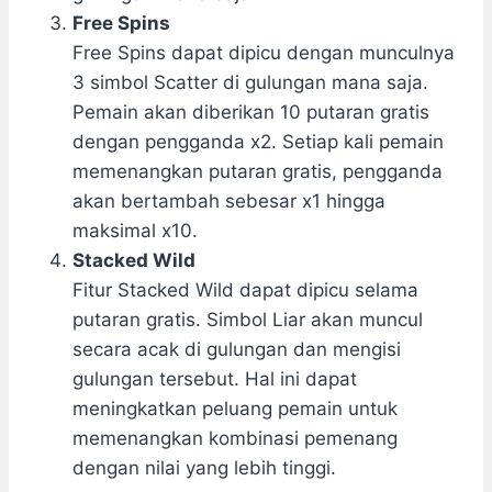
Free Spins
Free Spins dapat dipicu dengan munculnya
3 simbol Scatter di gulungan mana saja.
Pemain akan diberikan 10 putaran gratis
dengan pengganda x2. Setiap kali pemain
memenangkan putaran gratis, pengganda
akan bertambah sebesar x1 hingga
maksimal x10.
Stacked Wild
Fitur Stacked Wild dapat dipicu selama
putaran gratis. Simbol Liar akan muncul
secara acak di gulungan dan mengisi
gulungan tersebut. Hal ini dapat
meningkatkan peluang pemain untuk
memenangkan kombinasi pemenang
dengan nilai yang lebih tinggi.