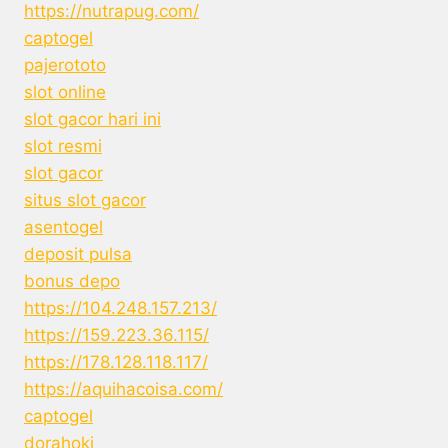
https://nutrapug.com/
captogel
pajerototo
slot online
slot gacor hari ini
slot resmi
slot gacor
situs slot gacor
asentogel
deposit pulsa
bonus depo
https://104.248.157.213/
https://159.223.36.115/
https://178.128.118.117/
https://aquihacoisa.com/
captogel
dorahoki