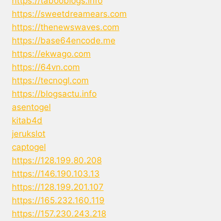
https://tabooblogs.info
https://sweetdreamears.com
https://thenewswaves.com
https://base64encode.me
https://ekwago.com
https://64vn.com
https://tecnogl.com
https://blogsactu.info
asentogel
kitab4d
jerukslot
captogel
https://128.199.80.208
https://146.190.103.13
https://128.199.201.107
https://165.232.160.119
https://157.230.243.218