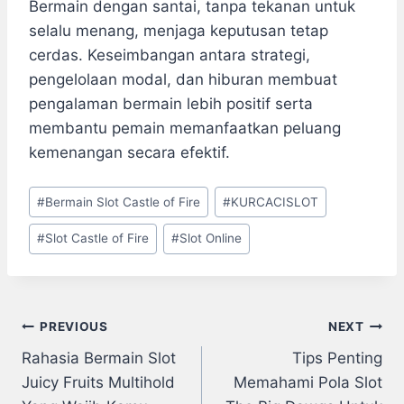
Bermain dengan santai, tanpa tekanan untuk
selalu menang, menjaga keputusan tetap
cerdas. Keseimbangan antara strategi,
pengelolaan modal, dan hiburan membuat
pengalaman bermain lebih positif serta
membantu pemain memanfaatkan peluang
kemenangan secara efektif.
Post
#
Bermain Slot Castle of Fire
#
KURCACISLOT
Tags:
#
Slot Castle of Fire
#
Slot Online
Post
PREVIOUS
NEXT
Rahasia Bermain Slot
Tips Penting
navigation
Juicy Fruits Multihold
Memahami Pola Slot