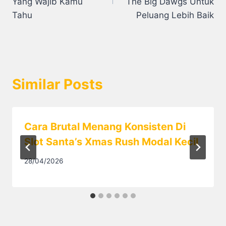
Yang Wajib Kamu
The Big Dawgs Untuk
Tahu
Peluang Lebih Baik
Similar Posts
Cara Brutal Menang Konsisten Di
Slot Santa’s Xmas Rush Modal Kecil
28/04/2026