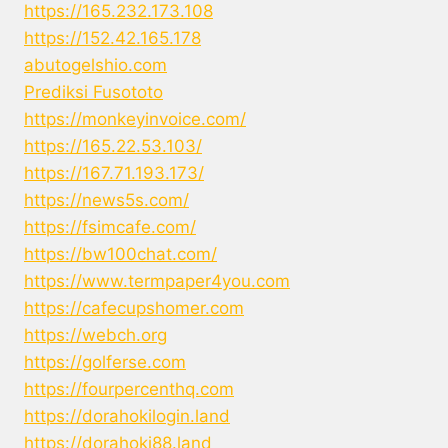
https://165.232.173.108
https://152.42.165.178
abutogelshio.com
Prediksi Fusototo
https://monkeyinvoice.com/
https://165.22.53.103/
https://167.71.193.173/
https://news5s.com/
https://fsimcafe.com/
https://bw100chat.com/
https://www.termpaper4you.com
https://cafecupshomer.com
https://webch.org
https://golferse.com
https://fourpercenthq.com
https://dorahokilogin.land
https://dorahoki88.land