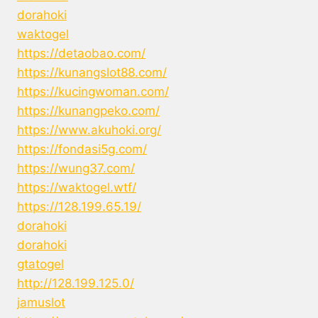
dorahoki
waktogel
https://detaobao.com/
https://kunangslot88.com/
https://kucingwoman.com/
https://kunangpeko.com/
https://www.akuhoki.org/
https://fondasi5g.com/
https://wung37.com/
https://waktogel.wtf/
https://128.199.65.19/
dorahoki
dorahoki
gtatogel
http://128.199.125.0/
jamuslot