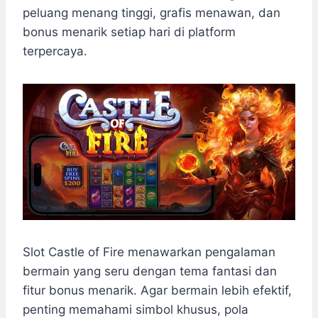
t
e
s
e
p
e
peluang menang tinggi, grafis menawan, dan
s
b
e
g
e
bonus menarik setiap hari di platform
A
o
n
r
terpercaya.
p
o
g
a
p
k
e
m
r
Slot Castle of Fire menawarkan pengalaman
bermain yang seru dengan tema fantasi dan
fitur bonus menarik. Agar bermain lebih efektif,
penting memahami simbol khusus, pola