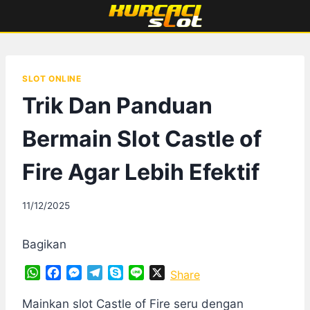
Skip
to
content
SLOT ONLINE
Trik Dan Panduan
Bermain Slot Castle of
Fire Agar Lebih Efektif
By
11/12/2025
Blake
Bagikan
W
F
M
T
S
L
X
Share
h
a
e
e
k
i
a
c
s
l
y
n
Mainkan slot Castle of Fire seru dengan