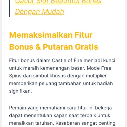
Gacor Slot Beautiful Bones
Dengan Mudah
Memaksimalkan Fitur
Bonus & Putaran Gratis
Fitur bonus dalam Castle of Fire menjadi kunci
untuk meraih kemenangan besar. Mode Free
Spins dan simbol khusus dengan multiplier
memberikan peluang tambahan untuk hadiah
signifikan.
Pemain yang memahami cara fitur ini bekerja
dapat menentukan kapan saat terbaik untuk
menaikkan taruhan. Kesabaran sangat penting