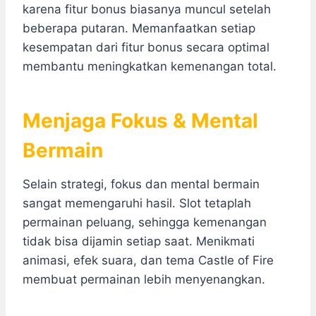
karena fitur bonus biasanya muncul setelah
beberapa putaran. Memanfaatkan setiap
kesempatan dari fitur bonus secara optimal
membantu meningkatkan kemenangan total.
Menjaga Fokus & Mental
Bermain
Selain strategi, fokus dan mental bermain
sangat memengaruhi hasil. Slot tetaplah
permainan peluang, sehingga kemenangan
tidak bisa dijamin setiap saat. Menikmati
animasi, efek suara, dan tema Castle of Fire
membuat permainan lebih menyenangkan.