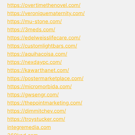
https://overtimethenovel.com/
https://veroniquematernity.com/
https://mu-stone.com/
https://3meds.com/
https://edelweisslifecare.com/
https://customlightbars.com/
https://aquihacoisa.com/
https://nexdaypc.com/
https://kawarthanet.com/
https://postermarketplace.com/
https://micromorbida.com/
https://gwsengr.com/
https://thepointmarketing.com/
https://dimmitchev.com/
https://troystucker.com/
integremedia.com