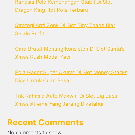
Rahasia Pola Kemenangan Stabil Di Slot
Dragon King Hot Pots Terbaru
Strategi Anti Zonk Di Slot Tiny Toads Biar
Selalu Profit
Cara Brutal Menang Konsisten Di Slot Santa’s
Xmas Rush Modal Kecil
Pola Gacor Super Akurat Di Slot Money Stacks
Dice Untuk Cuan Besar
Trik Rahasia Auto Maxwin Di Slot Big Bass
Xmas Xtreme Yang Jarang Diketahui
Recent Comments
No comments to show.