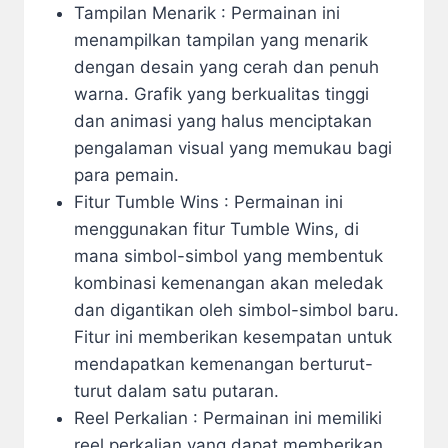
Tampilan Menarik : Permainan ini
menampilkan tampilan yang menarik
dengan desain yang cerah dan penuh
warna. Grafik yang berkualitas tinggi
dan animasi yang halus menciptakan
pengalaman visual yang memukau bagi
para pemain.
Fitur Tumble Wins : Permainan ini
menggunakan fitur Tumble Wins, di
mana simbol-simbol yang membentuk
kombinasi kemenangan akan meledak
dan digantikan oleh simbol-simbol baru.
Fitur ini memberikan kesempatan untuk
mendapatkan kemenangan berturut-
turut dalam satu putaran.
Reel Perkalian : Permainan ini memiliki
reel perkalian yang dapat memberikan