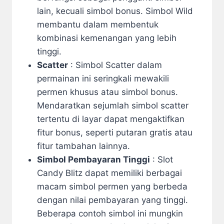
lain, kecuali simbol bonus. Simbol Wild
membantu dalam membentuk
kombinasi kemenangan yang lebih
tinggi.
Scatter
: Simbol Scatter dalam
permainan ini seringkali mewakili
permen khusus atau simbol bonus.
Mendaratkan sejumlah simbol scatter
tertentu di layar dapat mengaktifkan
fitur bonus, seperti putaran gratis atau
fitur tambahan lainnya.
Simbol Pembayaran Tinggi
: Slot
Candy Blitz dapat memiliki berbagai
macam simbol permen yang berbeda
dengan nilai pembayaran yang tinggi.
Beberapa contoh simbol ini mungkin