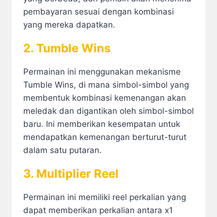
pembayaran sesuai dengan kombinasi
yang mereka dapatkan.
2. Tumble Wins
Permainan ini menggunakan mekanisme
Tumble Wins, di mana simbol-simbol yang
membentuk kombinasi kemenangan akan
meledak dan digantikan oleh simbol-simbol
baru. Ini memberikan kesempatan untuk
mendapatkan kemenangan berturut-turut
dalam satu putaran.
3. Multiplier Reel
Permainan ini memiliki reel perkalian yang
dapat memberikan perkalian antara x1