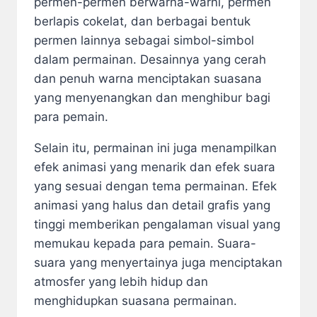
permen-permen berwarna-warni, permen
berlapis cokelat, dan berbagai bentuk
permen lainnya sebagai simbol-simbol
dalam permainan. Desainnya yang cerah
dan penuh warna menciptakan suasana
yang menyenangkan dan menghibur bagi
para pemain.
Selain itu, permainan ini juga menampilkan
efek animasi yang menarik dan efek suara
yang sesuai dengan tema permainan. Efek
animasi yang halus dan detail grafis yang
tinggi memberikan pengalaman visual yang
memukau kepada para pemain. Suara-
suara yang menyertainya juga menciptakan
atmosfer yang lebih hidup dan
menghidupkan suasana permainan.