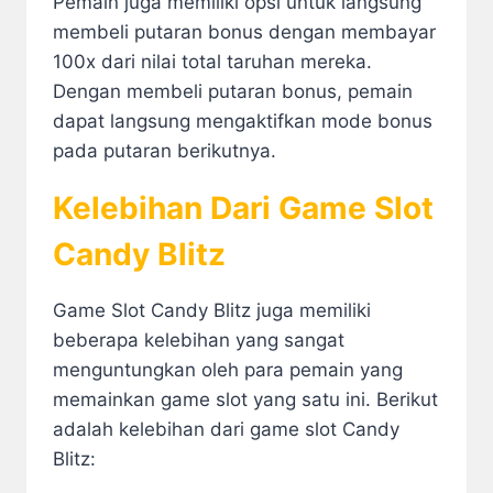
Pemain juga memiliki opsi untuk langsung
membeli putaran bonus dengan membayar
100x dari nilai total taruhan mereka.
Dengan membeli putaran bonus, pemain
dapat langsung mengaktifkan mode bonus
pada putaran berikutnya.
Kelebihan Dari Game Slot
Candy Blitz
Game Slot Candy Blitz juga memiliki
beberapa kelebihan yang sangat
menguntungkan oleh para pemain yang
memainkan game slot yang satu ini. Berikut
adalah kelebihan dari game slot Candy
Blitz: