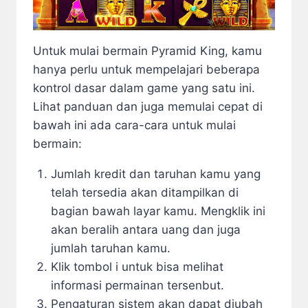
Untuk mulai bermain Pyramid King, kamu
hanya perlu untuk mempelajari beberapa
kontrol dasar dalam game yang satu ini.
Lihat panduan dan juga memulai cepat di
bawah ini ada cara-cara untuk mulai
bermain:
Jumlah kredit dan taruhan kamu yang
telah tersedia akan ditampilkan di
bagian bawah layar kamu. Mengklik ini
akan beralih antara uang dan juga
jumlah taruhan kamu.
Klik tombol i untuk bisa melihat
informasi permainan tersenbut.
Pengaturan sistem akan dapat diubah