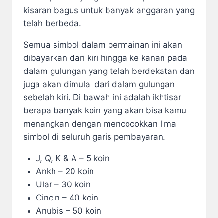
kisaran bagus untuk banyak anggaran yang
telah berbeda.
Semua simbol dalam permainan ini akan
dibayarkan dari kiri hingga ke kanan pada
dalam gulungan yang telah berdekatan dan
juga akan dimulai dari dalam gulungan
sebelah kiri. Di bawah ini adalah ikhtisar
berapa banyak koin yang akan bisa kamu
menangkan dengan mencocokkan lima
simbol di seluruh garis pembayaran.
J, Q, K & A – 5 koin
Ankh – 20 koin
Ular – 30 koin
Cincin – 40 koin
Anubis – 50 koin