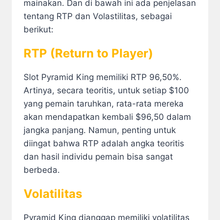
mainakan. Dan di bawah ini ada penjelasan
tentang RTP dan Volastilitas, sebagai
berikut:
RTP (Return to Player)
Slot Pyramid King memiliki RTP 96,50%.
Artinya, secara teoritis, untuk setiap $100
yang pemain taruhkan, rata-rata mereka
akan mendapatkan kembali $96,50 dalam
jangka panjang. Namun, penting untuk
diingat bahwa RTP adalah angka teoritis
dan hasil individu pemain bisa sangat
berbeda.
Volatilitas
Pyramid King dianggap memiliki volatilitas