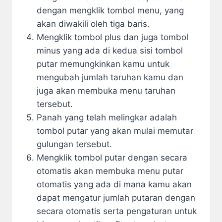
dengan mengklik tombol menu, yang
akan diwakili oleh tiga baris.
Mengklik tombol plus dan juga tombol
minus yang ada di kedua sisi tombol
putar memungkinkan kamu untuk
mengubah jumlah taruhan kamu dan
juga akan membuka menu taruhan
tersebut.
Panah yang telah melingkar adalah
tombol putar yang akan mulai memutar
gulungan tersebut.
Mengklik tombol putar dengan secara
otomatis akan membuka menu putar
otomatis yang ada di mana kamu akan
dapat mengatur jumlah putaran dengan
secara otomatis serta pengaturan untuk