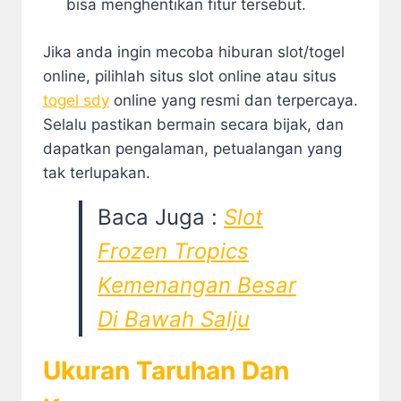
bisa menghentikan fitur tersebut.
Jika anda ingin mecoba hiburan slot/togel
online, pilihlah situs slot online atau situs
togel sdy
online yang resmi dan terpercaya.
Selalu pastikan bermain secara bijak, dan
dapatkan pengalaman, petualangan yang
tak terlupakan.
Baca Juga :
Slot
Frozen Tropics
Kemenangan Besar
Di Bawah Salju
Ukuran Taruhan Dan