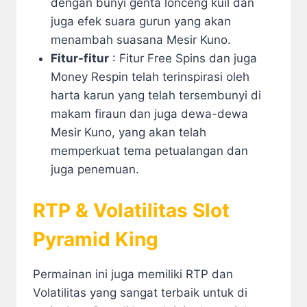
dengan bunyi genta lonceng kuil dan
juga efek suara gurun yang akan
menambah suasana Mesir Kuno.
Fitur-fitur
: Fitur Free Spins dan juga
Money Respin telah terinspirasi oleh
harta karun yang telah tersembunyi di
makam firaun dan juga dewa-dewa
Mesir Kuno, yang akan telah
memperkuat tema petualangan dan
juga penemuan.
RTP & Volatilitas Slot
Pyramid King
Permainan ini juga memiliki RTP dan
Volatilitas yang sangat terbaik untuk di