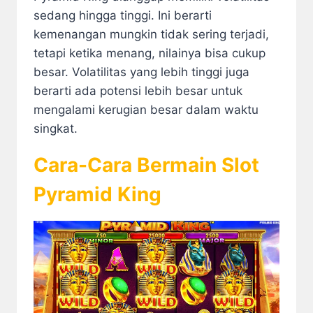
sedang hingga tinggi. Ini berarti
kemenangan mungkin tidak sering terjadi,
tetapi ketika menang, nilainya bisa cukup
besar. Volatilitas yang lebih tinggi juga
berarti ada potensi lebih besar untuk
mengalami kerugian besar dalam waktu
singkat.
Cara-Cara Bermain Slot
Pyramid King