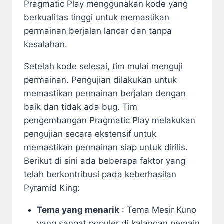
Pragmatic Play menggunakan kode yang
berkualitas tinggi untuk memastikan
permainan berjalan lancar dan tanpa
kesalahan.
Setelah kode selesai, tim mulai menguji
permainan. Pengujian dilakukan untuk
memastikan permainan berjalan dengan
baik dan tidak ada bug. Tim
pengembangan Pragmatic Play melakukan
pengujian secara ekstensif untuk
memastikan permainan siap untuk dirilis.
Berikut di sini ada beberapa faktor yang
telah berkontribusi pada keberhasilan
Pyramid King:
Tema yang menarik
: Tema Mesir Kuno
yang sangat populer di kalangan pemain