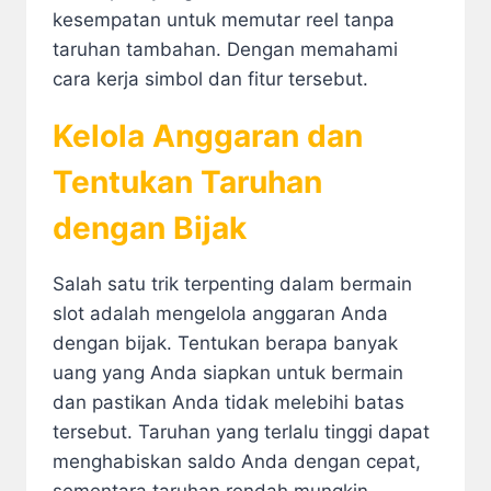
kesempatan untuk memutar reel tanpa
taruhan tambahan. Dengan memahami
cara kerja simbol dan fitur tersebut.
Kelola Anggaran dan
Tentukan Taruhan
dengan Bijak
Salah satu trik terpenting dalam bermain
slot adalah mengelola anggaran Anda
dengan bijak. Tentukan berapa banyak
uang yang Anda siapkan untuk bermain
dan pastikan Anda tidak melebihi batas
tersebut. Taruhan yang terlalu tinggi dapat
menghabiskan saldo Anda dengan cepat,