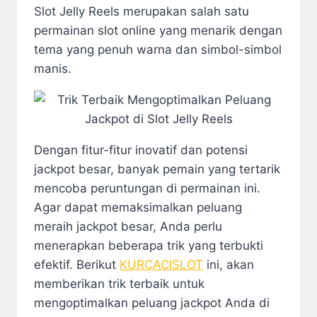
Slot Jelly Reels merupakan salah satu
permainan slot online yang menarik dengan
tema yang penuh warna dan simbol-simbol
manis.
Dengan fitur-fitur inovatif dan potensi
jackpot besar, banyak pemain yang tertarik
mencoba peruntungan di permainan ini.
Agar dapat memaksimalkan peluang
meraih jackpot besar, Anda perlu
menerapkan beberapa trik yang terbukti
efektif. Berikut
KURCACISLOT
ini, akan
memberikan trik terbaik untuk
mengoptimalkan peluang jackpot Anda di