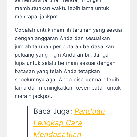
sementara taruhan rendah mungkin
membutuhkan waktu lebih lama untuk
mencapai jackpot.
Cobalah untuk memilih taruhan yang sesuai
dengan anggaran Anda dan sesuaikan
jumlah taruhan per putaran berdasarkan
peluang yang ingin Anda ambil. Jangan
lupa untuk selalu bermain sesuai dengan
batasan yang telah Anda tetapkan
sebelumnya agar Anda bisa bermain lebih
lama dan meningkatkan kesempatan untuk
meraih jackpot.
Baca Juga:
Panduan
Lengkap Cara
Mendapatkan