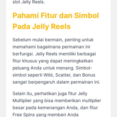
slot Jelly Reels.
Pahami Fitur dan Simbol
Pada Jelly Reels
Sebelum mulai bermain, penting untuk
memahami bagaimana permainan ini
berfungsi. Jelly Reels memiliki berbagai
fitur khusus yang dapat meningkatkan
peluang Anda untuk menang. Simbol-
simbol seperti Wild, Scatter, dan Bonus
sangat berpengaruh dalam permainan ini.
Selain itu, perhatikan juga fitur Jelly
Multiplier yang bisa memberikan multiplier
besar pada kemenangan Anda, dan fitur
Free Spins yang memberi Anda