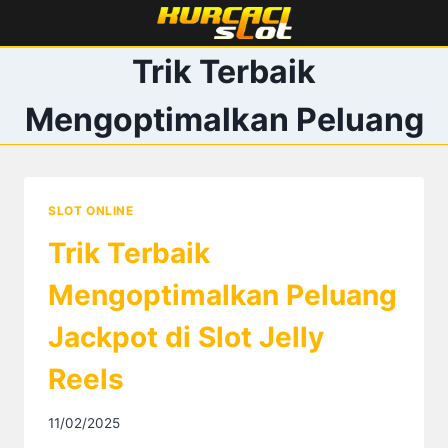
Skip
to
Trik Terbaik
content
Mengoptimalkan Peluang
SLOT ONLINE
Trik Terbaik
Mengoptimalkan Peluang
Jackpot di Slot Jelly
Reels
11/02/2025